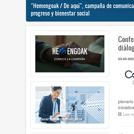
al
“Hemengoak / De aquí”, campaña de comunicaci
progreso y bienestar social
Confe
diálo
03-03-202
plenario
iniciati
Lee m