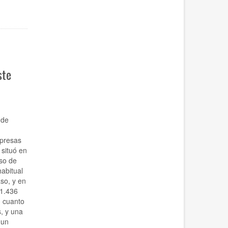
ste
 de
mpresas
 situó en
so de
abitual
so, y en
 1.436
 cuanto
, y una
 un