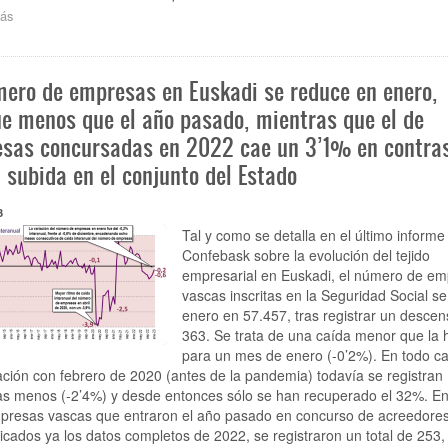
nuestra,
ás
sobre
es
(Des)prestigiar
un
a
reto
la
difícil
mero de empresas en Euskadi se reduce en enero,
empresa
de
(por
e menos que el año pasado, mientras que el de
gestionar”
Isabel
sas concursadas en 2022 cae un 3’1% en contra
Busto)
a subida en el conjunto del Estado
3
Tal y como se detalla en el último informe
Confebask sobre la evolución del tejido
empresarial en Euskadi, el número de e
vascas inscritas en la Seguridad Social se
enero en 57.457, tras registrar un descen
363. Se trata de una caída menor que la h
para un mes de enero (-0’2%). En todo ca
ión con febrero de 2020 (antes de la pandemia) todavía se registran
s menos (-2’4%) y desde entonces sólo se han recuperado el 32%. En
mpresas vascas que entraron el año pasado en concurso de acreedores
icados ya los datos completos de 2022, se registraron un total de 253,