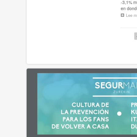
-3,1% me
en dond
Lee m
Pagina