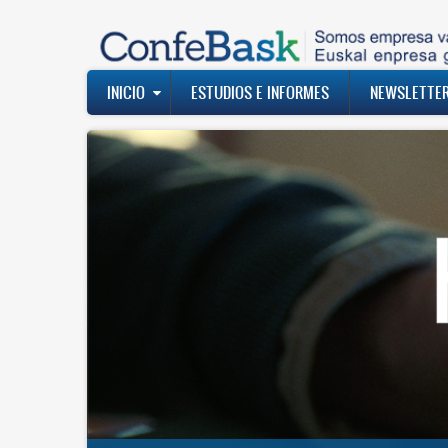
Pasar
al
contenido
principal
Navegación
INICIO
ESTUDIOS E INFORMES
NEWSLETTE
principal