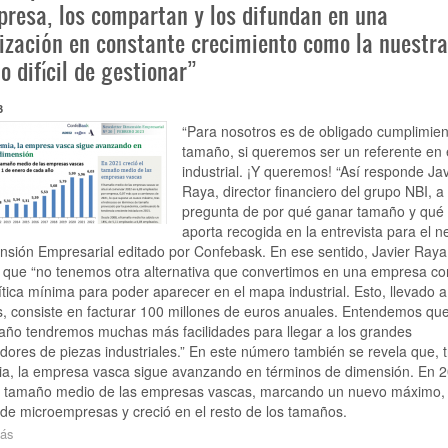
han
presa, los compartan y los difundan en una
sido
ización en constante crecimiento como la nuestra
positivos
y
o difícil de gestionar”
permiten
mantener
3
la
previsión
“Para nosotros es de obligado cumplimie
de
tamaño, si queremos ser un referente en e
creación
industrial. ¡Y queremos! “Así responde Jav
de
Raya, director financiero del grupo NBI, a 
empleo
pregunta de por qué ganar tamaño y qué 
para
aporta recogida en la entrevista para el n
este
sión Empresarial editado por Confebask. En ese sentido, Javier Raya
año”
 que “no tenemos otra alternativa que convertimos en una empresa co
tica mínima para poder aparecer en el mapa industrial. Esto, llevado a
, consiste en facturar 100 millones de euros anuales. Entendemos qu
año tendremos muchas más facilidades para llegar a los grandes
ores de piezas industriales.” En este número también se revela que, t
a, la empresa vasca sigue avanzando en términos de dimensión. En 
el tamaño medio de las empresas vascas, marcando un nuevo máximo, 
e microempresas y creció en el resto de los tamaños.
ás
sobre