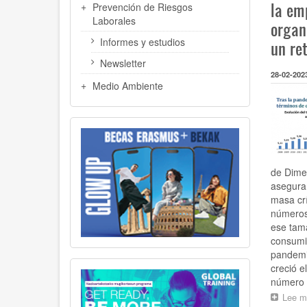
la em
Prevención de Riesgos
Laborales
organ
Informes y estudios
un ret
Newsletter
28-02-202
Medio Ambiente
de Dimen
asegura
masa crí
números
ese tam
consumid
pandemi
creció 
número d
Lee m