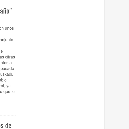
 año”
son unos
onjunto
de
s cifras
antes a
l pasado
uskadi,
ablo
al, ya
o que lo
os de