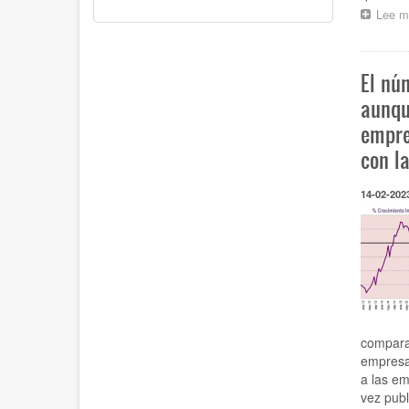
Lee m
El nú
aunqu
empre
con l
14-02-202
comparac
empresa
a las e
vez publ