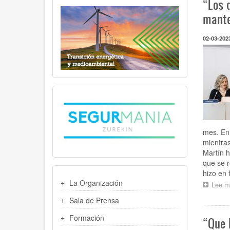
“Los 
mante
02-03-202
mes. En
mientras
Martín h
que se r
hizo en 
MENU
La Organización
Lee m
LATERAL
Sala de Prensa
Formación
“Que 