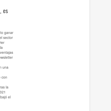
, es
nto ganar
l sector
ier
la
ventajas
ewsletter
n una
e con
ras la
2021
bajó el