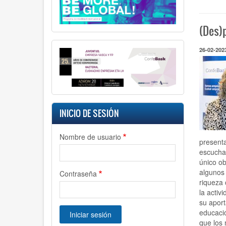
(Des)
26-02-202
INICIO DE SESIÓN
Nombre de usuario
presenta
escuchan
único ob
algunos 
Contraseña
riqueza 
la activ
su aport
educació
que los 