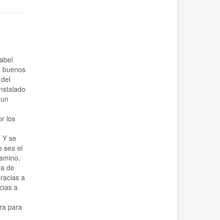
sabel
en buenos
 del
instalado
 un
r los
 Y se
o sea el
camino,
ra de
gracias a
cias a
a
ra para