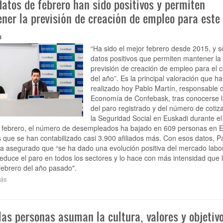
datos de febrero han sido positivos y permiten
posibilidad
de
ner la previsión de creación de empleo para este
analizar
en
3
la
mesa
“Ha sido el mejor febrero desde 2015, y 
de
datos positivos que permiten mantener la
diálogo
previsión de creación de empleo para el c
social
del año”. Es la principal valoración que ha
la
realizado hoy Pablo Martín, responsable 
viabilidad
Economía de Confebask, tras conocerse la
de
del paro registrado y del número de cotiz
la
la Seguridad Social en Euskadi durante e
semana
 febrero, el número de desempleados ha bajado en 609 personas en E
de
4
 que se han contabilizado casi 3.900 afiliados más. Con esos datos, P
días
a asegurado que “se ha dado una evolución positiva del mercado labor
educe el paro en todos los sectores y lo hace con más intensidad que l
febrero del año pasado".
ás
sobre
“Los
datos
de
las personas asuman la cultura, valores y objetiv
febrero