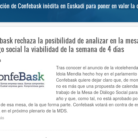
ón de Confebask inédita en Euskadi para poner en valor la c
bask rechaza la posibilidad de analizar en la mes
go social la viabilidad de la semana de 4 días
3
Tras conocer el anuncio de la vicelehenda
Idoia Mendia hecho hoy en el parlamento
Confebask quiere dejar claro que, de mo
no es más que una propuesta de calendar
trabajo de la Mesa de Diálogo Social para
año y que, como tal, no está aprobado por
 de esa mesa, de la que forma parte. Confebask votará en contra de e
va en el próximo plenario de la MDS.
ás
sobre
Confebask
rechaza
la