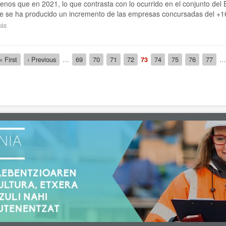
nos que en 2021, lo que contrasta con lo ocurrido en el conjunto del 
e se ha producido un incremento de las empresas concursadas del +1
ás
sobre
El
número
de
ción
Primera
« First
Página
‹ Previous
…
Página
69
Página
70
Página
71
Página
72
Página
73
Página
74
Página
75
Página
76
Página
77
…
empresas
página
anterior
actual
en
Euskadi
se
reduce
en
enero,
aunque
menos
que
el
año
pasado,
mientras
que
el
de
empresas
concursadas