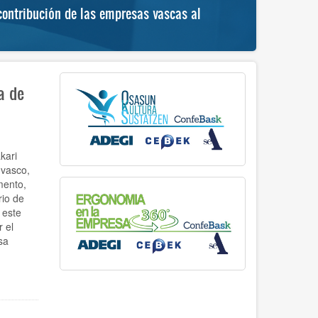
ontribución de las empresas vascas al
“Hemengoa
progreso 
a de
kari
 vasco,
mento,
io de
 este
 el
sa