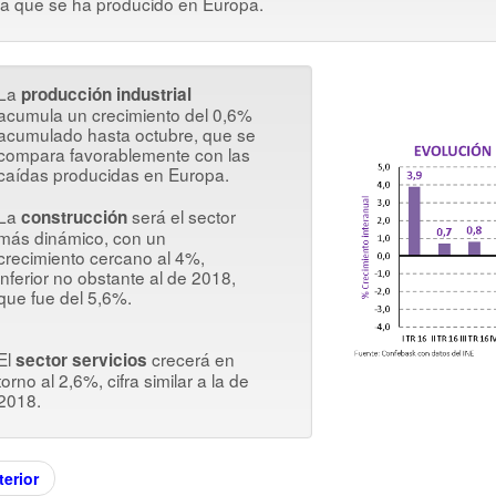
la que se ha producido en Europa.
La
producción industrial
acumula un crecimiento del 0,6%
acumulado hasta octubre, que se
compara favorablemente con las
caídas producidas en Europa.
La
será el sector
construcción
más dinámico, con un
crecimiento cercano al 4%,
inferior no obstante al de 2018,
que fue del 5,6%.
El
crecerá en
sector servicios
torno al 2,6%, cifra similar a la de
2018.
erior