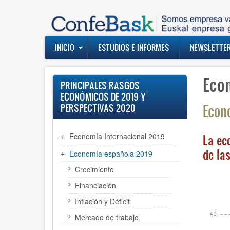
Pasar
al
contenido
principal
Navegación
INICIO
ESTUDIOS E INFORMES
NEWSLETTE
principal
Eco
PRINCIPALES RASGOS
ECONÓMICOS DE 2019 Y
Econ
PERSPECTIVAS 2020
Economía Internacional 2019
La ec
de la
Economía española 2019
Crecimiento
Financiación
Inflación y Déficit
Mercado de trabajo