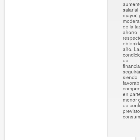
aument
salarial
mayor, 
modera
de la t
ahorro
respect
obtenid
año. La
condici
de
financi
seguirá
siendo
favorab
compe
en parte
menor 
de conf
previst
consum