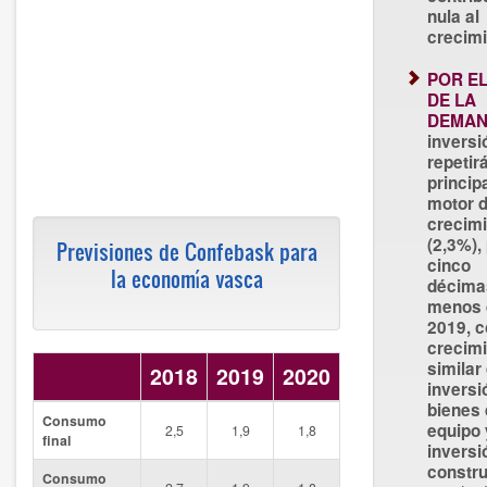
nula al
crecimi
POR E
DE LA
DEMAN
inversi
repetir
princip
motor d
crecim
(2,3%),
Previsiones de Confebask para
cinco
la economía vasca
décima
menos 
2019, c
crecim
similar 
2018
2019
2020
inversi
bienes
Consumo
equipo 
2,5
1,9
1,8
final
inversi
constru
Consumo