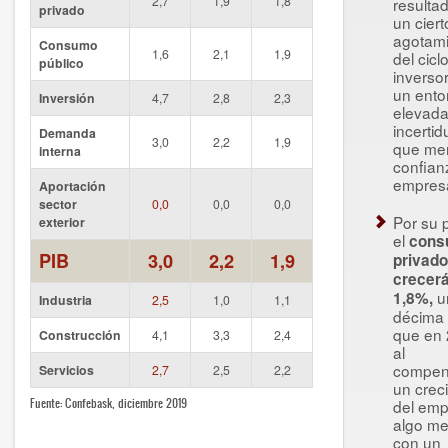
2,7
1,9
1,8
resulta
privado
un ciert
agotam
Consumo
1,6
2,1
1,9
del cicl
público
inversor
un ento
Inversión
4,7
2,8
2,3
elevad
incerti
Demanda
3,0
2,2
1,9
que me
interna
confian
empresa
Aportación
sector
0,0
0,0
0,0
Por su p
exterior
el
cons
PIB
3,0
2,2
1,9
privado
crecer
u
1,8%,
Industria
2,5
1,0
1,1
décima
que en 
Construcción
4,1
3,3
2,4
al
compen
Servicios
2,7
2,5
2,2
un crec
Fuente: Confebask, diciembre 2019
del emp
algo me
con un