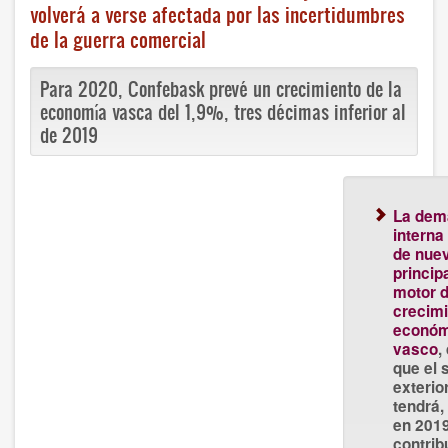
volverá a verse afectada por las incertidumbres
de la guerra comercial
Para 2020, Confebask prevé un crecimiento de la
economía vasca del 1,9%, tres décimas inferior al
de 2019
La dem
interna
de nuev
princip
motor d
crecim
económ
vasco
,
que el 
exterio
tendrá
en 2019
contrib