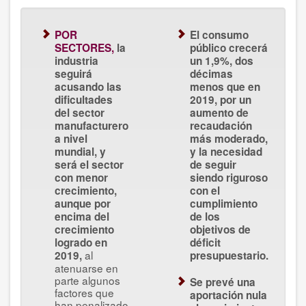
POR
El consumo
SECTORES,
la
público
crecerá
industria
un 1,9%, dos
seguirá
décimas
acusando las
menos que en
dificultades
2019, por un
del sector
aumento de
manufacturero
recaudación
a nivel
más moderado,
mundial, y
y la necesidad
será el sector
de seguir
con menor
siendo riguroso
crecimiento,
con el
aunque por
cumplimiento
encima del
de los
crecimiento
objetivos de
logrado en
déficit
al
2019,
presupuestario.
atenuarse en
parte algunos
Se prevé una
factores que
aportación nula
han penalizado