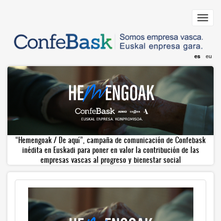
Pasar
al
Toggl
contenido
navig
principal
es
eu
“Hemengoak / De aquí”, campaña de comunicación de Confebask
inédita en Euskadi para poner en valor la contribución de las
empresas vascas al progreso y bienestar social