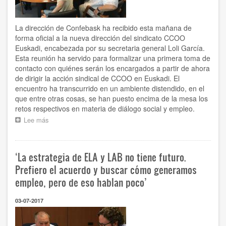
La dirección de Confebask ha recibido esta mañana de
forma oficial a la nueva dirección del sindicato CCOO
Euskadi, encabezada por su secretaria general Loli García.
Esta reunión ha servido para formalizar una primera toma de
contacto con quiénes serán los encargados a partir de ahora
de dirigir la acción sindical de CCOO en Euskadi. El
encuentro ha transcurrido en un ambiente distendido, en el
que entre otras cosas, se han puesto encima de la mesa los
retos respectivos en materia de diálogo social y empleo.
Lee más
sobre
Confebask
recibe
a
‘La estrategia de ELA y LAB no tiene futuro.
la
nueva
Prefiero el acuerdo y buscar cómo generamos
dirección
empleo, pero de eso hablan poco’
de
CCOO
03-07-2017
Euskadi
encabezada
por