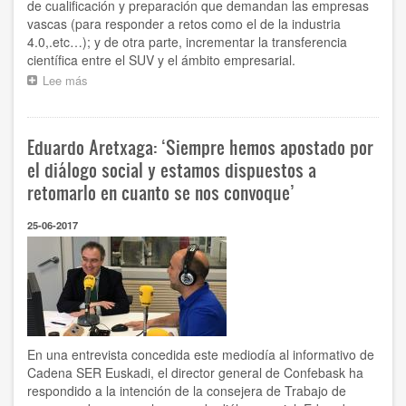
de cualificación y preparación que demandan las empresas
vascas (para responder a retos como el de la industria
4.0,.etc…); y de otra parte, incrementar la transferencia
científica entre el SUV y el ámbito empresarial.
Lee más
sobre
Confebask
participa
en
Eduardo Aretxaga: ‘Siempre hemos apostado por
un
reportaje
el diálogo social y estamos dispuestos a
de
retomarlo en cuanto se nos convoque’
ETB
sobre
25-06-2017
la
nueva
Estrategia
Vasca
Universidad-
Empresa
en
la
En una entrevista concedida este mediodía al informativo de
que
Cadena SER Euskadi, el director general de Confebask ha
participa
respondido a la intención de la consejera de Trabajo de
de