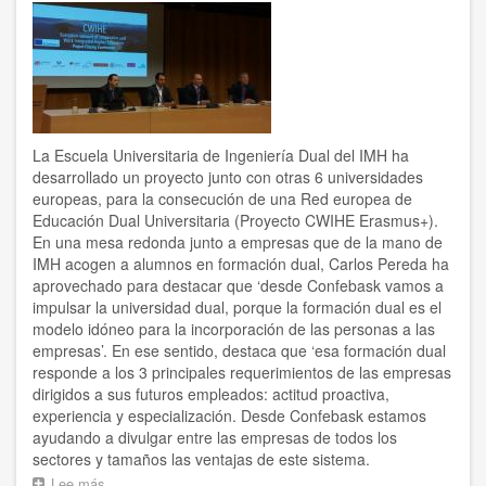
futuro.
Prefiero
el
acuerdo
y
buscar
cómo
La Escuela Universitaria de Ingeniería Dual del IMH ha
generamos
empleo,
desarrollado un proyecto junto con otras 6 universidades
pero
europeas, para la consecución de una Red europea de
de
Educación Dual Universitaria (Proyecto CWIHE Erasmus+).
eso
En una mesa redonda junto a empresas que de la mano de
hablan
IMH acogen a alumnos en formación dual, Carlos Pereda ha
poco’
aprovechado para destacar que ‘desde Confebask vamos a
impulsar la universidad dual, porque la formación dual es el
modelo idóneo para la incorporación de las personas a las
empresas’. En ese sentido, destaca que ‘esa formación dual
responde a los 3 principales requerimientos de las empresas
dirigidos a sus futuros empleados: actitud proactiva,
experiencia y especialización. Desde Confebask estamos
ayudando a divulgar entre las empresas de todos los
sectores y tamaños las ventajas de este sistema.
Lee más
sobre