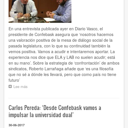
su
secretaria
general
Loli
García
En una entrevista publicada ayer en Diario Vasco, el
presidente de Confebask asegura que ‘nosotros hacemos
una valoración positiva de la mesa de diálogo social de la
pasada legislatura, con lo que su continuidad también la
vemos positiva. Vamos a acudir e intentaremos aportar. La
experiencia nos dice que ELA y LAB no suelen acudir; está
en su mano’. Sobre la estrategia de ‘confrontación’ de ambos
sindicatos, Roberto Larrañaga añade que ‘es una filosofía
que no sé a dónde les llevará, pero que como país no tiene
futuro’
Lee más
sobre
‘La
estrategia
de
Carlos Pereda: ‘Desde Confebask vamos a
ELA
y
impulsar la universidad dual’
LAB
no
30-06-2017
tiene