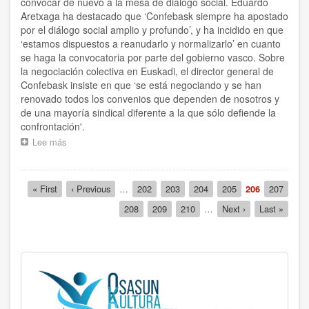
forma
convocar de nuevo a la mesa de diálogo social. Eduardo
activa
Aretxaga ha destacado que ‘Confebask siempre ha apostado
por el diálogo social amplio y profundo’, y ha incidido en que
‘estamos dispuestos a reanudarlo y normalizarlo’ en cuanto
se haga la convocatoria por parte del gobierno vasco. Sobre
la negociación colectiva en Euskadi, el director general de
Confebask insiste en que ‘se está negociando y se han
renovado todos los convenios que dependen de nosotros y
de una mayoría sindical diferente a la que sólo defiende la
confrontación'.
Lee más
sobre
Eduardo
Aretxaga:
‘Siempre
Paginación
Primera
« First
Página
‹ Previous
…
Página
202
Página
203
Página
204
Página
205
Página
206
Página
207
hemos
página
anterior
actual
apostado
Página
208
Página
209
Página
210
…
Siguiente
Next ›
Última
Last »
por
página
página
el
diálogo
social
y
estamos
dispuestos
a