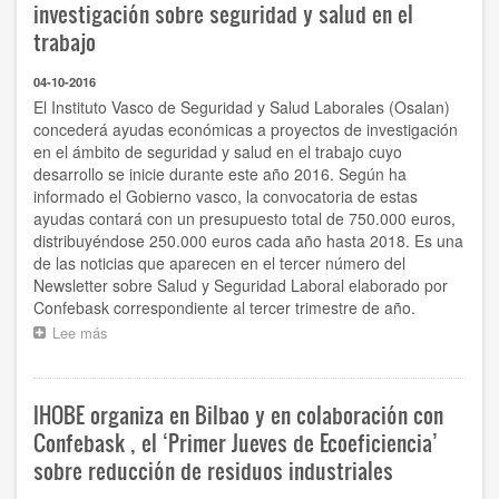
investigación sobre seguridad y salud en el
trabajo
04-10-2016
El Instituto Vasco de Seguridad y Salud Laborales (Osalan)
concederá ayudas económicas a proyectos de investigación
en el ámbito de seguridad y salud en el trabajo cuyo
desarrollo se inicie durante este año 2016. Según ha
informado el Gobierno vasco, la convocatoria de estas
ayudas contará con un presupuesto total de 750.000 euros,
distribuyéndose 250.000 euros cada año hasta 2018. Es una
de las noticias que aparecen en el tercer número del
Newsletter sobre Salud y Seguridad Laboral elaborado por
Confebask correspondiente al tercer trimestre de año.
Lee más
sobre
Osalan
destinará
750.000
IHOBE organiza en Bilbao y en colaboración con
euros
a
Confebask , el ‘Primer Jueves de Ecoeficiencia’
proyectos
sobre reducción de residuos industriales
de
investigación