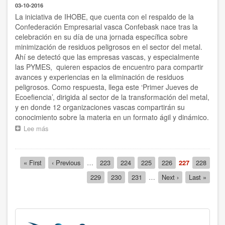
03-10-2016
sobre
seguridad
La iniciativa de IHOBE, que cuenta con el respaldo de la
y
Confederación Empresarial vasca Confebask nace tras la
salud
celebración en su día de una jornada específica sobre
en
minimización de residuos peligrosos en el sector del metal.
el
Ahí se detectó que las empresas vascas, y especialmente
trabajo
las PYMES, quieren espacios de encuentro para compartir
avances y experiencias en la eliminación de residuos
peligrosos. Como respuesta, llega este ‘Primer Jueves de
Ecoefiencia’, dirigida al sector de la transformación del metal,
y en donde 12 organizaciones vascas compartirán su
conocimiento sobre la materia en un formato ágil y dinámico.
Lee más
sobre
IHOBE
organiza
en
Paginación
Primera
« First
Página
‹ Previous
…
Página
223
Página
224
Página
225
Página
226
Página
227
Página
228
Bilbao
página
anterior
actual
y
Página
229
Página
230
Página
231
…
Siguiente
Next ›
Última
Last »
en
página
página
colaboración
con
Confebask
,