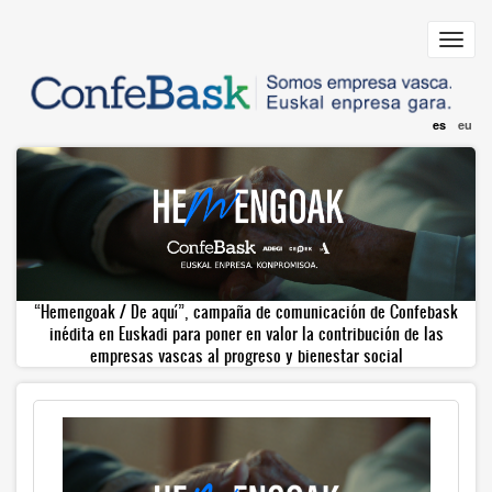
Pasar
al
Toggl
contenido
navig
principal
es
eu
“Hemengoak / De aquí”, campaña de comunicación de Confebask
inédita en Euskadi para poner en valor la contribución de las
empresas vascas al progreso y bienestar social