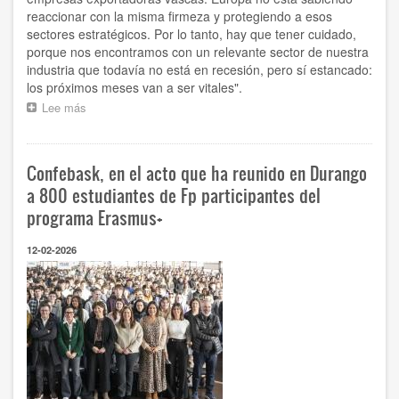
reaccionar con la misma firmeza y protegiendo a esos
sectores estratégicos. Por lo tanto, hay que tener cuidado,
porque nos encontramos con un relevante sector de nuestra
industria que todavía no está en recesión, pero sí estancado:
los próximos meses van a ser vitales".
Lee más
sobre
“El
pulso
comercial
Confebask, en el acto que ha reunido en Durango
entre
China
a 800 estudiantes de Fp participantes del
y
programa Erasmus+
Estados
Unidos
12-02-2026
está
ahogando
a
Europa,
y
sectores
relevantes
de
nuestra
industria