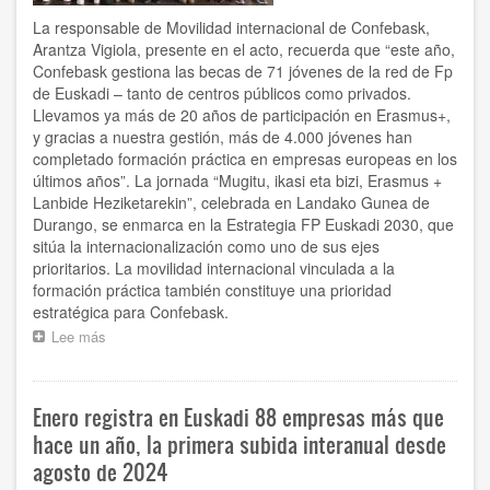
se
La responsable de Movilidad internacional de Confebask,
están
Arantza Vigiola, presente en el acto, recuerda que “este año,
viendo
Confebask gestiona las becas de 71 jóvenes de la red de Fp
muy
de Euskadi – tanto de centros públicos como privados.
afectados”
Llevamos ya más de 20 años de participación en Erasmus+,
y gracias a nuestra gestión, más de 4.000 jóvenes han
completado formación práctica en empresas europeas en los
últimos años”. La jornada “Mugitu, ikasi eta bizi, Erasmus +
Lanbide Heziketarekin”, celebrada en Landako Gunea de
Durango, se enmarca en la Estrategia FP Euskadi 2030, que
sitúa la internacionalización como uno de sus ejes
prioritarios. La movilidad internacional vinculada a la
formación práctica también constituye una prioridad
estratégica para Confebask.
Lee más
sobre
Confebask,
en
el
Enero registra en Euskadi 88 empresas más que
acto
que
hace un año, la primera subida interanual desde
ha
agosto de 2024
reunido