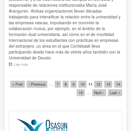
responsable de relaciones institucionales María José
Aranguren. Ambas organizaciones llevan décadas
trabajando para intensificar la relación entre la universidad y
las empresas vascas, impulsando en concreto la
colaboración mutua, por ejemplo, en el ámbito de la
formación dual universitaria, así como en el de movilidad
internacional de los estudiantes con prácticas en empresas
del extranjero, un área en el que Confebask lleva
participando desde hace más de veinte años también con la
Universidad de Deusto.
Lee más
sobre
Confebask
se
reúne
Paginación
Primera
« First
Página
‹ Previous
…
Página
7
Página
8
Página
9
Página
10
Página
11
Página
12
Página
13
Página
14
con
página
anterior
actual
el
Página
15
…
Siguiente
Next ›
Última
Last »
rector
página
página
y
la
vicerrectora
de
Relaciones
Institucionales