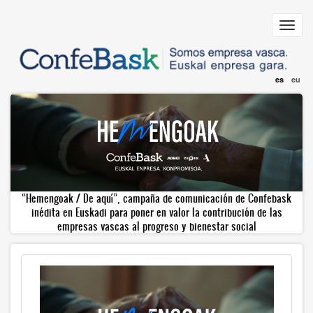
Pasar
al
Toggl
contenido
navig
principal
es
eu
“Hemengoak / De aquí”, campaña de comunicación de Confebask
inédita en Euskadi para poner en valor la contribución de las
empresas vascas al progreso y bienestar social