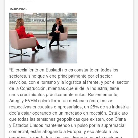
de
reforzar
15-02-2026
la
orientación
a
los
jóvenes
en
el
ámbito
de
la
formación
“El crecimiento en Euskadi no es constante en todos los
y
sectores, sino que viene principalmente por el sector
el
servicios, con el turismo y la logística al frente, y por el sector
empleo
de la Construcción, mientras que el de la Industria, tiene
unos crecimientos prácticamente nulos. Recientemente,
Adegi y FVEM coincidieron en destacar cómo, en sus
respectivas encuestas empresariales, un 25% de su industria
decía estar operando en un mercado en recesión. Está claro
que todas las tensiones geopolíticas que existen, con China
y Estados Unidos manteniendo un pulso por la supremacía
comercial, están ahogando a Europa, y eso afecta a las
empresas exportadoras vascas. Europa no está sabiendo