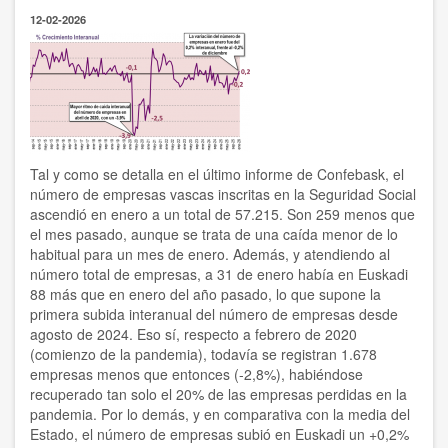
en
12-02-2026
Durango
a
800
estudiantes
de
Fp
participantes
del
programa
Tal y como se detalla en el último informe de Confebask, el
Erasmus+
número de empresas vascas inscritas en la Seguridad Social
ascendió en enero a un total de 57.215. Son 259 menos que
el mes pasado, aunque se trata de una caída menor de lo
habitual para un mes de enero. Además, y atendiendo al
número total de empresas, a 31 de enero había en Euskadi
88 más que en enero del año pasado, lo que supone la
primera subida interanual del número de empresas desde
agosto de 2024. Eso sí, respecto a febrero de 2020
(comienzo de la pandemia), todavía se registran 1.678
empresas menos que entonces (-2,8%), habiéndose
recuperado tan solo el 20% de las empresas perdidas en la
pandemia. Por lo demás, y en comparativa con la media del
Estado, el número de empresas subió en Euskadi un +0,2%