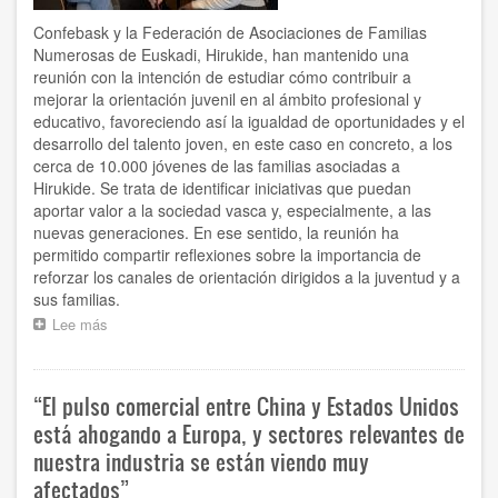
Confebask y la Federación de Asociaciones de Familias
Numerosas de Euskadi, Hirukide, han mantenido una
reunión con la intención de estudiar cómo contribuir a
mejorar la orientación juvenil en al ámbito profesional y
educativo, favoreciendo así la igualdad de oportunidades y el
desarrollo del talento joven, en este caso en concreto, a los
cerca de 10.000 jóvenes de las familias asociadas a
Hirukide. Se trata de identificar iniciativas que puedan
aportar valor a la sociedad vasca y, especialmente, a las
nuevas generaciones. En ese sentido, la reunión ha
permitido compartir reflexiones sobre la importancia de
reforzar los canales de orientación dirigidos a la juventud y a
sus familias.
Lee más
sobre
Confebask
se
reúne
“El pulso comercial entre China y Estados Unidos
con
Hirukide
está ahogando a Europa, y sectores relevantes de
con
nuestra industria se están viendo muy
el
afectados”
objetivo