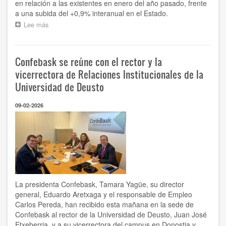
en relación a las existentes en enero del año pasado, frente
a una subida del +0,9% interanual en el Estado.
Lee más
sobre
Enero
registra
en
Confebask se reúne con el rector y la
Euskadi
88
vicerrectora de Relaciones Institucionales de la
empresas
Universidad de Deusto
más
que
09-02-2026
hace
un
año,
la
primera
subida
interanual
desde
agosto
La presidenta Confebask, Tamara Yagüe, su director
de
general, Eduardo Aretxaga y el responsable de Empleo
2024
Carlos Pereda, han recibido esta mañana en la sede de
Confebask al rector de la Universidad de Deusto, Juan José
Etxeberria, y a su vicerrectora del campus en Donostia y