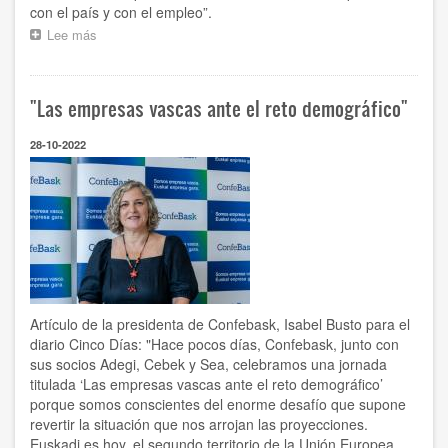
con el país y con el empleo”.
Lee más
sobre
“No
entendemos
la
"Las empresas vascas ante el reto demográfico"
imagen
negativa
de
28-10-2022
la
empresa
que
se
traslada
en
ocasiones.
Somos
parte
de
Artículo de la presidenta de Confebask, Isabel Busto para el
la
diario Cinco Días: "Hace pocos días, Confebask, junto con
solución,
sus socios Adegi, Cebek y Sea, celebramos una jornada
no
titulada ‘Las empresas vascas ante el reto demográfico’
el
porque somos conscientes del enorme desafío que supone
problema”
revertir la situación que nos arrojan las proyecciones.
Euskadi es hoy, el segundo territorio de la Unión Europea