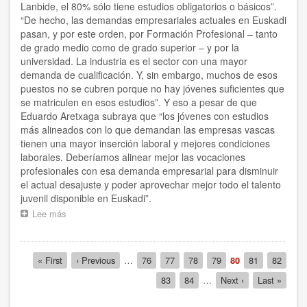
Lanbide, el 80% sólo tiene estudios obligatorios o básicos”.
“De hecho, las demandas empresariales actuales en Euskadi
pasan, y por este orden, por Formación Profesional – tanto
de grado medio como de grado superior – y por la
universidad. La industria es el sector con una mayor
demanda de cualificación. Y, sin embargo, muchos de esos
puestos no se cubren porque no hay jóvenes suficientes que
se matriculen en esos estudios”. Y eso a pesar de que
Eduardo Aretxaga subraya que “los jóvenes con estudios
más alineados con lo que demandan las empresas vascas
tienen una mayor inserción laboral y mejores condiciones
laborales. Deberíamos alinear mejor las vocaciones
profesionales con esa demanda empresarial para disminuir
el actual desajuste y poder aprovechar mejor todo el talento
juvenil disponible en Euskadi”.
Lee más
sobre
“La
juventud
que
Paginación
Primera
« First
Página
‹ Previous
…
Página
76
Página
77
Página
78
Página
79
Página
80
Página
81
Página
82
estudie
página
anterior
actual
lo
Página
83
Página
84
…
Siguiente
Next ›
Última
Last »
que
página
página
más