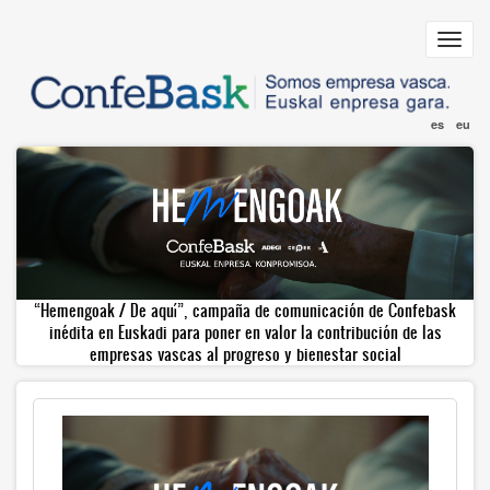
Pasar
al
Toggl
contenido
navig
principal
es
eu
“Hemengoak / De aquí”, campaña de comunicación de Confebask
inédita en Euskadi para poner en valor la contribución de las
empresas vascas al progreso y bienestar social