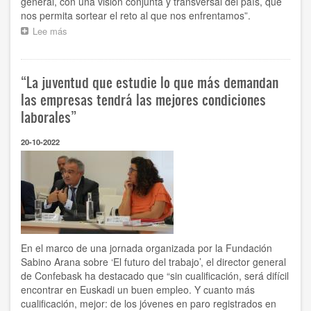
general, con una visión conjunta y transversal del país, que
nos permita sortear el reto al que nos enfrentamos”.
Lee más
sobre
“Necesitamos
una
estrategia
“La juventud que estudie lo que más demandan
conjunta
‘Basque
las empresas tendrá las mejores condiciones
Talent’
laborales”
de
atracción
20-10-2022
de
talento
que
nos
permita
sortear
el
reto
demográfico”
En el marco de una jornada organizada por la Fundación
Sabino Arana sobre ‘El futuro del trabajo’, el director general
de Confebask ha destacado que “sin cualificación, será difícil
encontrar en Euskadi un buen empleo. Y cuanto más
cualificación, mejor: de los jóvenes en paro registrados en