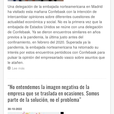
Una delegación de la embajada norteamericana en Madrid
ha visitado esta mañana Confebask con la intención de
intercambiar opiniones sobre diferentes cuestiones de
actualidad económica y social. No es la primera vez que la
embajada de Estados Unidos se reúne con una delegación
de Confebask. Ya se dieron encuentros similares en años
previos a la pandemia, la última justo antes del
confinamiento, en febrero del 2020. Superada ya la
pandemia, la embajada norteamericana ha retomado su
interés por estos encuentros periódicos con Confebask para
pulsar la opinión del empresariado vasco sobre asuntos que
le atañen.
Lee más
sobre
Confebask
se
reúne
“No entendemos la imagen negativa de la
con
una
empresa que se traslada en ocasiones. Somos
delegación
parte de la solución, no el problema”
de
la
30-10-2022
embajada
de