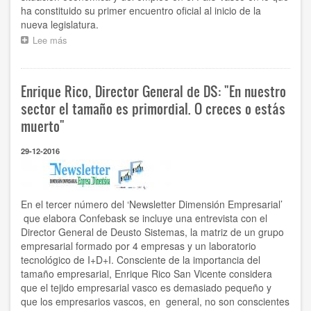
ha constituido su primer encuentro oficial al inicio de la
nueva legislatura.
Lee más
sobre
Confebask
se
reúne
Enrique Rico, Director General de DS: "En nuestro
con
las
sector el tamaño es primordial. O creces o estás
Consejeras
muerto"
de
Empleo
29-12-2016
y
Políticas
sociales
y
Trabajo
En el tercer número del ‘Newsletter Dimensión Empresarial’
y
que elabora Confebask se incluye una entrevista con el
Justicia
Director General de Deusto Sistemas, la matriz de un grupo
del
empresarial formado por 4 empresas y un laboratorio
recién
tecnológico de I+D+I. Consciente de la importancia del
estrenado
tamaño empresarial, Enrique Rico San Vicente considera
Gobierno
que el tejido empresarial vasco es demasiado pequeño y
Vasco
que los empresarios vascos, en general, no son conscientes