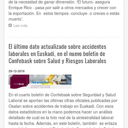
de la necesidad de ganar dimensión. ‘El futuro- asegura
Enrique Rico - pasa por salir a otros mercados y crecer con
la exportación. En estos tiempos -concluye- o creces o estás
muerto’.
Lee más
sobre
Enrique
Rico,
Director
El último dato actualizado sobre accidentes
General
de
laborales en Euskadi, en el nuevo boletín de
DS:
Confebask sobre Salud y Riesgos Laborales
"En
nuestro
29-12-2016
sector
el
tamaño
es
primordial.
En el cuarto boletín de Confebask sobre Seguridad y Salud
O
Laboral se aportan las últimas cifras oficiales publicadas por
creces
Osalan sobre accidentes de trabajo en Euskadi. Con esos
o
datos estadísticos en la mano podemos hacer un análisis
estás
detallado de cuál es la foto real de la siniestralidad laboral
muerto"
hasta la fecha. Además, en este boletín, también se enlaza