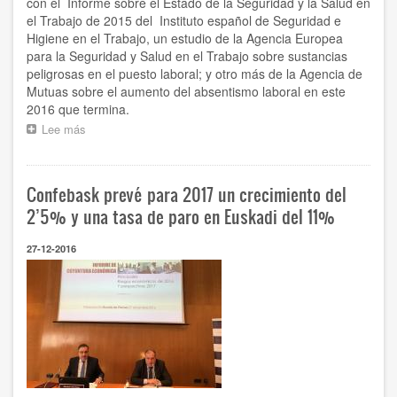
con el Informe sobre el Estado de la Seguridad y la Salud en
el Trabajo de 2015 del Instituto español de Seguridad e
Higiene en el Trabajo, un estudio de la Agencia Europea
para la Seguridad y Salud en el Trabajo sobre sustancias
peligrosas en el puesto laboral; y otro más de la Agencia de
Mutuas sobre el aumento del absentismo laboral en este
2016 que termina.
Lee más
sobre
El
último
dato
Confebask prevé para 2017 un crecimiento del
actualizado
sobre
2’5% y una tasa de paro en Euskadi del 11%
accidentes
laborales
27-12-2016
en
Euskadi,
en
el
nuevo
boletín
de
Confebask
sobre