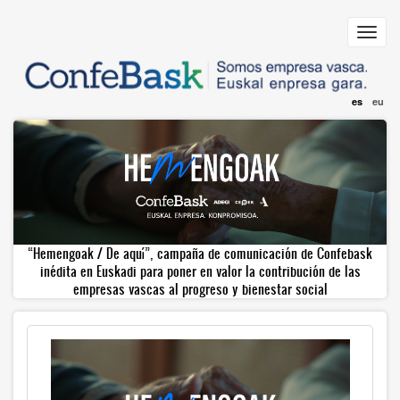
Pasar
al
Toggl
contenido
navig
principal
es
eu
“Hemengoak / De aquí”, campaña de comunicación de Confebask
inédita en Euskadi para poner en valor la contribución de las
empresas vascas al progreso y bienestar social