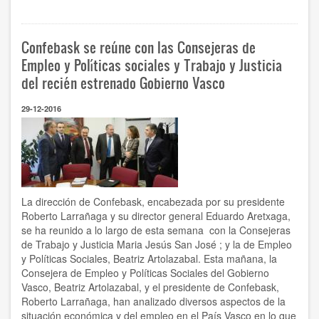
2017:
Retos
y
Confebask se reúne con las Consejeras de
Oportunidades
Empleo y Políticas sociales y Trabajo y Justicia
del recién estrenado Gobierno Vasco
29-12-2016
La dirección de Confebask, encabezada por su presidente
Roberto Larrañaga y su director general Eduardo Aretxaga,
se ha reunido a lo largo de esta semana con la Consejeras
de Trabajo y Justicia Maria Jesús San José ; y la de Empleo
y Políticas Sociales, Beatriz Artolazabal. Esta mañana, la
Consejera de Empleo y Políticas Sociales del Gobierno
Vasco, Beatriz Artolazabal, y el presidente de Confebask,
Roberto Larrañaga, han analizado diversos aspectos de la
situación económica y del empleo en el País Vasco en lo que