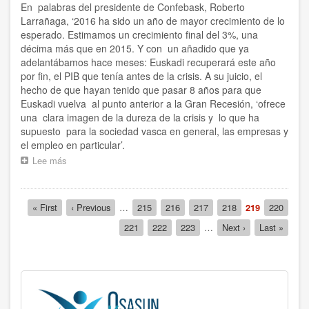
Salud
En palabras del presidente de Confebask, Roberto
y
Larrañaga, ‘2016 ha sido un año de mayor crecimiento de lo
Riesgos
esperado. Estimamos un crecimiento final del 3%, una
Laborales
décima más que en 2015. Y con un añadido que ya
adelantábamos hace meses: Euskadi recuperará este año
por fin, el PIB que tenía antes de la crisis. A su juicio, el
hecho de que hayan tenido que pasar 8 años para que
Euskadi vuelva al punto anterior a la Gran Recesión, ‘ofrece
una clara imagen de la dureza de la crisis y lo que ha
supuesto para la sociedad vasca en general, las empresas y
el empleo en particular’.
Lee más
sobre
Confebask
prevé
para
Paginación
Primera
« First
Página
‹ Previous
…
Página
215
Página
216
Página
217
Página
218
Página
219
Página
220
2017
página
anterior
actual
un
Página
221
Página
222
Página
223
…
Siguiente
Next ›
Última
Last »
crecimiento
página
página
del
2’5%
y
una
tasa