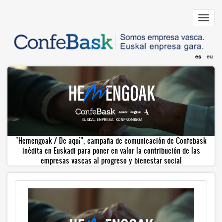
Pasar
al
Toggl
contenido
navig
principal
es
eu
“Hemengoak / De aquí”, campaña de comunicación de Confebask
inédita en Euskadi para poner en valor la contribución de las
empresas vascas al progreso y bienestar social