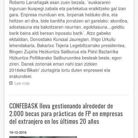
en
Roberto Larrañagak esan zuen bezala, ´euskararen
las
inguruan ikuspegi zabala eta partekatua eraikitzeko gai izan
últimas
gara. Enpresa munduan ere, lorpenak helduko dira, eta
semanas
heltzen ari dira, bide bardiña jorratzen ari garelako: akordioa,
adostasuna eta bakoitzaren neurrian, egokitasuna…gelditu
barik baina aldi berean inposatu barik´. Atzo gabeko
ekitaldian, Donostiako Kursaal Jauregian, Iñigo Urkullu
lehendakaria, Bakartxo Tejeria Legebiltzarrako presidentea,
Bingen Zupiria Hezkuntza Sailburua eta Patxi Baztarrika
Hizkuntza Politikarako Sailburuordea besteak beste, egon
ziren. Danek zorionak eman nahi izan zizkien
2016eko‘Bikain’ ziurtagiria lortu duten enpreseei eta
erakundeei.
Lee más
sobre
Roberto
Larrañaga,
Confebaskeko
CONFEBASK lleva gestionando alrededor de
presidentea,
enpreseekin
2.000 becas para prácticas de FP en empresas
‘Bikain’
del extranjero en los últimos 20 años
gauean
19-12-2016