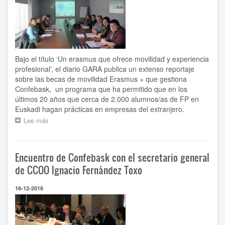
Bajo el título ‘Un erasmus que ofrece movilidad y experiencia
profesional’, el diario GARA publica un extenso reportaje
sobre las becas de movilidad Erasmus + que gestiona
Confebask, un programa que ha permitido que en los
últimos 20 años que cerca de 2.000 alumnos/as de FP en
Euskadi hagan prácticas en empresas del extranjero.
Lee más
sobre
CONFEBASK
lleva
gestionando
Encuentro de Confebask con el secretario general
alrededor
de
de CCOO Ignacio Fernández Toxo
2.000
becas
16-12-2016
para
prácticas
de
FP