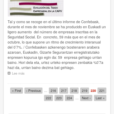
Fernández
Toxo
Tal y como se recoge en el último informe de Confebask,
durante el mes de noviembre se ha producido en Euskadi un
ligero aumento del número de empresas inscritas en la
Seguridad Social. En concreto, 59 más que en el mes de
octubre, lo que supone un ritmo de crecimiento interanual
del 0’7%. / Confebasken azkenengo txostenaren arabera
azaroan, Euskadin, Gizarte Segurantzan erregistratutako
enpresen kopurua igo egin da: 59 enpresa gehiago urrian
baino. Hori dela eta, urtez urteko enpresen zenbakia %0’7a
hazi da, urrian baino dezima bat gehiago.
Lee más
sobre
El
número
de
Paginación
Primera
« First
Página
‹ Previous
…
Página
216
Página
217
Página
218
Página
219
Página
220
Página
221
empresas
página
anterior
actual
inscritas
Página
222
Página
223
Página
224
…
Siguiente
Next ›
Última
Last »
en
página
página
la
Seguridad