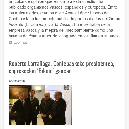
artículos de opinión que en torno a esta cuestión han
publicado organismos vascos, españoles y europeos. Entre
los artículos destacamos el de Amaia López Iriondo de
Confebask recientemente publicado por los diarios del Grupo
Vocento (El Correo y Diario Vasco). En él se habla de la
empresa vasca y la mejora del medioambiente como una
historia de éxito a tenor de lo logrado en los últimos 30 años.
Lee más
sobre
Nuevos
impuestos
y
Roberto Larrañaga, Confebaskeko presidentea,
las
dudas
enpreseekin ‘Bikain’ gauean
sobre
la
20-12-2016
política
medioambiental
en
EE.UU
centran
la
atención
del
sector