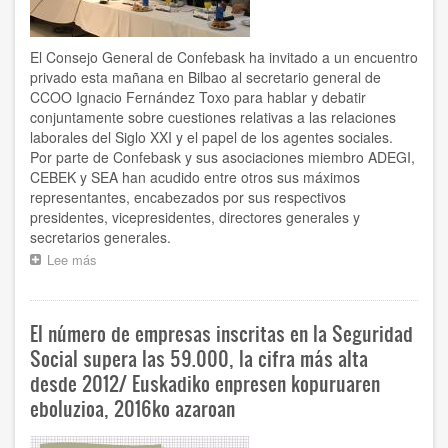
en
empresas
del
El Consejo General de Confebask ha invitado a un encuentro
extranjero
privado esta mañana en Bilbao al secretario general de
en
CCOO Ignacio Fernández Toxo para hablar y debatir
los
últimos
conjuntamente sobre cuestiones relativas a las relaciones
20
laborales del Siglo XXI y el papel de los agentes sociales.
años
Por parte de Confebask y sus asociaciones miembro ADEGI,
CEBEK y SEA han acudido entre otros sus máximos
representantes, encabezados por sus respectivos
presidentes, vicepresidentes, directores generales y
secretarios generales.
Lee más
sobre
Encuentro
de
Confebask
El número de empresas inscritas en la Seguridad
con
el
Social supera las 59.000, la cifra más alta
secretario
desde 2012/ Euskadiko enpresen kopuruaren
general
eboluzioa, 2016ko azaroan
de
CCOO
Ignacio