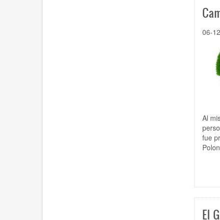
Cam
06-1
Al mi
perso
fue p
Polon
El 