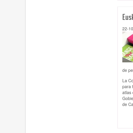
Eus
22-1
de pe
La Co
para 
atlas 
Gobie
de Ca