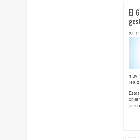
El 
ges
25-1
muy f
reali
Estas
objet
perso