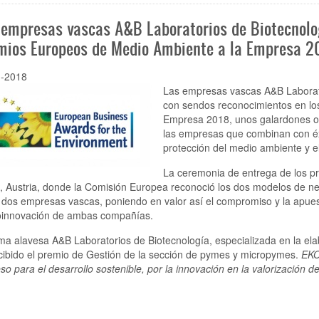
 empresas vascas A&B Laboratorios de Biotecnolo
mios Europeos de Medio Ambiente a la Empresa 2
1-2018
Las empresas vascas
A&B Laborat
con sendos reconocimientos en l
Empresa 2018
, unos galardones 
las empresas que combinan con éxi
protección del medio ambiente y el
La ceremonia de entrega de los p
, Austria, donde la Comisión Europea reconoció los dos modelos de ne
 dos empresas vascas, poniendo en valor así el compromiso y la apuest
oinnovación de ambas compañías.
rma alavesa A&B Laboratorios de Biotecnología, especializada en la ela
cibido el premio de Gestión de la sección de pymes y micropymes.
EKO
so para el desarrollo sostenible, por la innovación en la valorización 