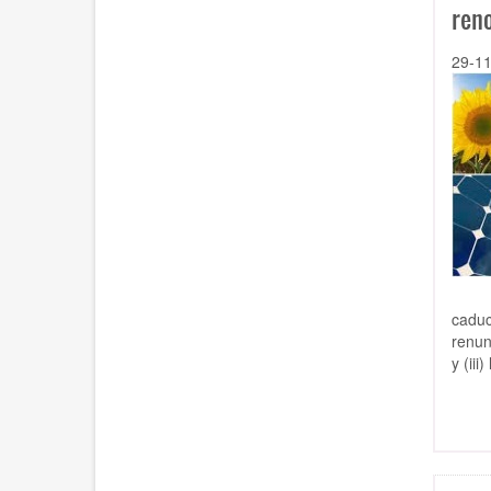
ren
29-1
caduc
renun
y (ii