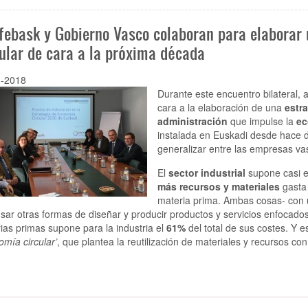
febask y Gobierno Vasco colaboran para elaborar
cular de cara a la próxima década
1-2018
Durante este encuentro bilateral,
cara a la elaboración de una
estr
administración
que impulse la
ec
instalada en Euskadi desde hace 
generalizar entre las empresas vas
El
sector industrial
supone casi 
más recursos y materiales
gasta 
materia prima. Ambas cosas- con u
sar otras formas de diseñar y producir productos y servicios enfocado
ias primas supone para la industria el
61%
del total de sus costes. Y 
mía circular’
, que plantea la reutilización de materiales y recursos con