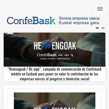
Pasar
al
Toggl
contenido
navig
principal
es
eu
“Hemengoak / De aquí”, campaña de comunicación de Confebask
inédita en Euskadi para poner en valor la contribución de las
empresas vascas al progreso y bienestar social