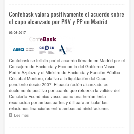
Aretxaga:
‘El
Confebask valora positivamente el acuerdo sobre
acuerdo
sobre
el cupo alcanzado por PNV y PP en Madrid
tarifa
eléctrica
03-05-2017
pone
fin
a
un
perjuicio
Confebask se felicita por el acuerdo firmado en Madrid por el
competitivo
Consejero de Hacienda y Economía del Gobierno Vasco
que
Pedro Azpiazu y el Ministro de Hacienda y Función Pública
estaban
Cristóbal Montoro, relativo a la liquidación del Cupo
sufriendo
nuestras
pendiente desde 2007. El pacto recién alcanzado es
empresas’
doblemente positivo por cuanto que refuerza la validez del
Concierto Económico vasco como una herramienta
reconocida por ambas partes y útil para articular las
relaciones financieras entre ambas administraciones
Lee más
sobre
Confebask
valora
positivamente