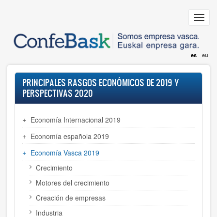
Pasar
al
Toggl
contenido
navig
principal
es
eu
PRINCIPALES RASGOS ECONÓMICOS DE 2019 Y
PERSPECTIVAS 2020
Economía Internacional 2019
Economía española 2019
Economía Vasca 2019
Crecimiento
Motores del crecimiento
Creación de empresas
Industria