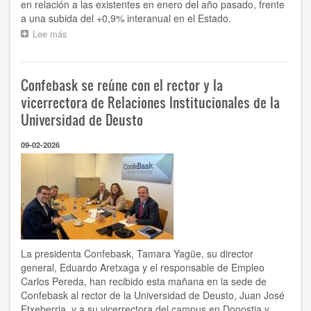
en relación a las existentes en enero del año pasado, frente
a una subida del +0,9% interanual en el Estado.
Lee más
sobre
Enero
registra
en
Confebask se reúne con el rector y la
Euskadi
88
vicerrectora de Relaciones Institucionales de la
empresas
Universidad de Deusto
más
que
09-02-2026
hace
un
año,
la
primera
subida
interanual
desde
agosto
La presidenta Confebask, Tamara Yagüe, su director
de
general, Eduardo Aretxaga y el responsable de Empleo
2024
Carlos Pereda, han recibido esta mañana en la sede de
Confebask al rector de la Universidad de Deusto, Juan José
Etxeberria, y a su vicerrectora del campus en Donostia y