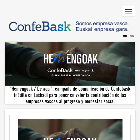
Pasar
al
Toggl
contenido
navig
principal
es
eu
“Hemengoak / De aquí”, campaña de comunicación de Confebask
inédita en Euskadi para poner en valor la contribución de las
empresas vascas al progreso y bienestar social