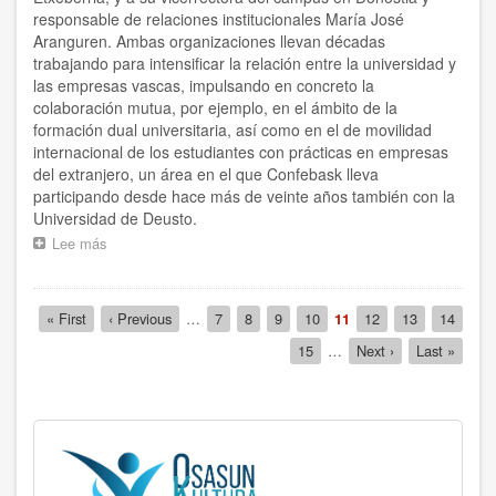
responsable de relaciones institucionales María José
Aranguren. Ambas organizaciones llevan décadas
trabajando para intensificar la relación entre la universidad y
las empresas vascas, impulsando en concreto la
colaboración mutua, por ejemplo, en el ámbito de la
formación dual universitaria, así como en el de movilidad
internacional de los estudiantes con prácticas en empresas
del extranjero, un área en el que Confebask lleva
participando desde hace más de veinte años también con la
Universidad de Deusto.
Lee más
sobre
Confebask
se
reúne
Paginación
Primera
« First
Página
‹ Previous
…
Página
7
Página
8
Página
9
Página
10
Página
11
Página
12
Página
13
Página
14
con
página
anterior
actual
el
Página
15
…
Siguiente
Next ›
Última
Last »
rector
página
página
y
la
vicerrectora
de
Relaciones
Institucionales