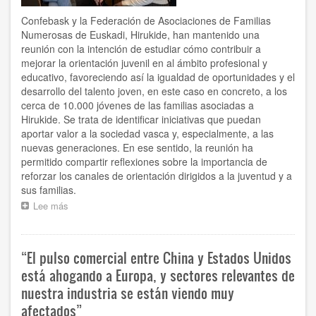
Confebask y la Federación de Asociaciones de Familias
Numerosas de Euskadi, Hirukide, han mantenido una
reunión con la intención de estudiar cómo contribuir a
mejorar la orientación juvenil en al ámbito profesional y
educativo, favoreciendo así la igualdad de oportunidades y el
desarrollo del talento joven, en este caso en concreto, a los
cerca de 10.000 jóvenes de las familias asociadas a
Hirukide. Se trata de identificar iniciativas que puedan
aportar valor a la sociedad vasca y, especialmente, a las
nuevas generaciones. En ese sentido, la reunión ha
permitido compartir reflexiones sobre la importancia de
reforzar los canales de orientación dirigidos a la juventud y a
sus familias.
Lee más
sobre
Confebask
se
reúne
“El pulso comercial entre China y Estados Unidos
con
Hirukide
está ahogando a Europa, y sectores relevantes de
con
nuestra industria se están viendo muy
el
afectados”
objetivo