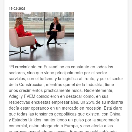
de
reforzar
15-02-2026
la
orientación
a
los
jóvenes
en
el
ámbito
de
la
formación
“El crecimiento en Euskadi no es constante en todos los
y
sectores, sino que viene principalmente por el sector
el
servicios, con el turismo y la logística al frente, y por el sector
empleo
de la Construcción, mientras que el de la Industria, tiene
unos crecimientos prácticamente nulos. Recientemente,
Adegi y FVEM coincidieron en destacar cómo, en sus
respectivas encuestas empresariales, un 25% de su industria
decía estar operando en un mercado en recesión. Está claro
que todas las tensiones geopolíticas que existen, con China
y Estados Unidos manteniendo un pulso por la supremacía
comercial, están ahogando a Europa, y eso afecta a las
empresas exportadoras vascas. Europa no está sabiendo