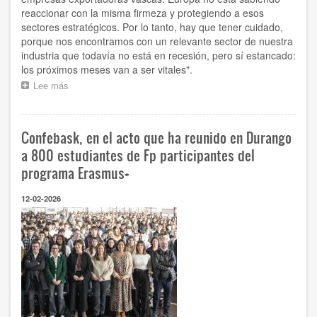
reaccionar con la misma firmeza y protegiendo a esos
sectores estratégicos. Por lo tanto, hay que tener cuidado,
porque nos encontramos con un relevante sector de nuestra
industria que todavía no está en recesión, pero sí estancado:
los próximos meses van a ser vitales".
Lee más
sobre
“El
pulso
comercial
Confebask, en el acto que ha reunido en Durango
entre
China
a 800 estudiantes de Fp participantes del
y
programa Erasmus+
Estados
Unidos
12-02-2026
está
ahogando
a
Europa,
y
sectores
relevantes
de
nuestra
industria