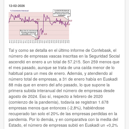
en
12-02-2026
Durango
a
800
estudiantes
de
Fp
participantes
del
programa
Tal y como se detalla en el último informe de Confebask, el
Erasmus+
número de empresas vascas inscritas en la Seguridad Social
ascendió en enero a un total de 57.215. Son 259 menos que
el mes pasado, aunque se trata de una caída menor de lo
habitual para un mes de enero. Además, y atendiendo al
número total de empresas, a 31 de enero había en Euskadi
88 más que en enero del año pasado, lo que supone la
primera subida interanual del número de empresas desde
agosto de 2024. Eso sí, respecto a febrero de 2020
(comienzo de la pandemia), todavía se registran 1.678
empresas menos que entonces (-2,8%), habiéndose
recuperado tan solo el 20% de las empresas perdidas en la
pandemia. Por lo demás, y en comparativa con la media del
Estado, el número de empresas subió en Euskadi un +0,2%