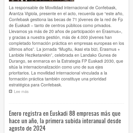
se
La responsable de Movilidad internacional de Confebask,
están
Arantza Vigiola, presente en el acto, recuerda que “este año,
viendo
Confebask gestiona las becas de 71 jóvenes de la red de Fp
muy
de Euskadi – tanto de centros públicos como privados.
afectados”
Llevamos ya más de 20 años de participación en Erasmus+,
y gracias a nuestra gestión, más de 4.000 jóvenes han
completado formación práctica en empresas europeas en los
últimos años”. La jornada “Mugitu, ikasi eta bizi, Erasmus +
Lanbide Heziketarekin”, celebrada en Landako Gunea de
Durango, se enmarca en la Estrategia FP Euskadi 2030, que
sitúa la internacionalización como uno de sus ejes
prioritarios. La movilidad internacional vinculada a la
formación práctica también constituye una prioridad
estratégica para Confebask.
Lee más
sobre
Confebask,
en
el
Enero registra en Euskadi 88 empresas más que
acto
que
hace un año, la primera subida interanual desde
ha
agosto de 2024
reunido