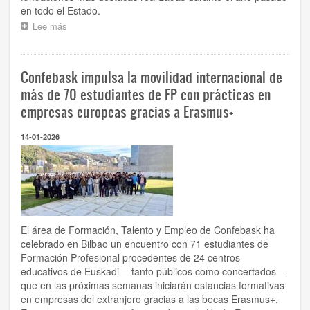
en todo el Estado.
Lee más
sobre
Segurmania,
iniciativa
de
Confebask impulsa la movilidad internacional de
Confebask
para
más de 70 estudiantes de FP con prácticas en
la
empresas europeas gracias a Erasmus+
promoción
de
14-01-2026
la
Salud
y
la
Seguridad
Laboral,
una
de
El área de Formación, Talento y Empleo de Confebask ha
las
celebrado en Bilbao un encuentro con 71 estudiantes de
mejores
Formación Profesional procedentes de 24 centros
campañas
educativos de Euskadi —tanto públicos como concertados—
de
que en las próximas semanas iniciarán estancias formativas
Comunicación
en empresas del extranjero gracias a las becas Erasmus+.
en