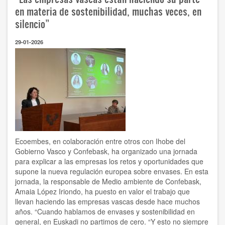
lo
en materia de sostenibilidad, muchas veces, en
que
silencio”
hay
que
29-01-2026
conseguir
ahora
es
su
plena
integración
en
el
mercado
laboral”
Ecoembes, en colaboración entre otros con Ihobe del
Gobierno Vasco y Confebask, ha organizado una jornada
para explicar a las empresas los retos y oportunidades que
supone la nueva regulación europea sobre envases. En esta
jornada, la responsable de Medio ambiente de Confebask,
Amaia López Iriondo, ha puesto en valor el trabajo que
llevan haciendo las empresas vascas desde hace muchos
años. “Cuando hablamos de envases y sostenibilidad en
general, en Euskadi no partimos de cero. “Y esto no siempre