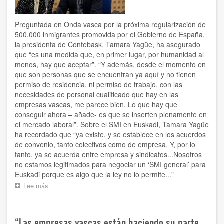
Preguntada en Onda vasca por la próxima regularización de
500.000 inmigrantes promovida por el Gobierno de España,
la presidenta de Confebask, Tamara Yagüe, ha asegurado
que “es una medida que, en primer lugar, por humanidad al
menos, hay que aceptar”. “Y además, desde el momento en
que son personas que se encuentran ya aquí y no tienen
permiso de residencia, ni permiso de trabajo, con las
necesidades de personal cualificado que hay en las
empresas vascas, me parece bien. Lo que hay que
conseguir ahora – añade- es que se inserten plenamente en
el mercado laboral”. Sobre el SMI en Euskadi, Tamara Yagüe
ha recordado que “ya existe, y se establece en los acuerdos
de convenio, tanto colectivos como de empresa. Y, por lo
tanto, ya se acuerda entre empresa y sindicatos...Nosotros
no estamos legitimados para negociar un ‘SMI general’ para
Euskadi porque es algo que la ley no lo permite..."
Lee más
sobre
“La
regularización
es
“Las empresas vascas están haciendo su parte
buena,