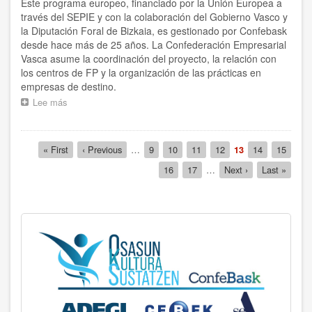
Este programa europeo, financiado por la Unión Europea a
2025
según
través del SEPIE y con la colaboración del Gobierno Vasco y
Top
la Diputación Foral de Bizkaia, es gestionado por Confebask
Comunicación
desde hace más de 25 años. La Confederación Empresarial
Vasca asume la coordinación del proyecto, la relación con
los centros de FP y la organización de las prácticas en
empresas de destino.
Lee más
sobre
Confebask
impulsa
la
Paginación
Primera
« First
Página
‹ Previous
…
Página
9
Página
10
Página
11
Página
12
Página
13
Página
14
Página
15
movilidad
página
anterior
actual
internacional
Página
16
Página
17
…
Siguiente
Next ›
Última
Last »
de
página
página
más
de
70
estudiantes
de
FP
con
prácticas
en
empresas