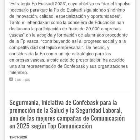
‘Estrategia Fp Euskadi 2023’, cuyo objetivo es “dar el impulso
necesario para que la Fp de Euskadi siga siendo sinónimo
de innovación, calidad, especialización y oportunidades”.
Tanto el lehendakari como la consejera de Educación han
destacado la participación de “más de 20.000 empresas
vascas” en la acogida y formación de alumnado procedente
de la Fp vasca, “contribuyendo así al progreso social y a la
competitividad del tejido empresarial”. De hecho, y
considerada la Fp como un eje estratégico para las
empresas vascas, a este acto de presentación ha acudido
una alta representación de Confebask y sus organizaciones
miembro.
Lee más
sobre
Confebask,
Adegi,
Cebek
Segurmania, iniciativa de Confebask para la
y
SEA,
promoción de la Salud y la Seguridad Laboral,
en
una de las mejores campañas de Comunicación
la
en 2025 según Top Comunicación
presentación
de
la
15-01-2026