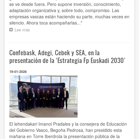
se ve desde fuera. Pero supone inversión, conocimiento,
adaptación organizativa y, sobre todo, compromiso. Las
empresas vascas están haciendo su parte, muchas veces en
silencio. Ahora toca acompañarlas..."
Lee más
sobre
“Las
empresas
vascas
Confebask, Adegi, Cebek y SEA, en la
están
haciendo
presentación de la ‘Estrategia Fp Euskadi 2030’
su
parte
19-01-2026
en
materia
de
sostenibilidad,
muchas
veces,
en
silencio”
El lehendakari Imanol Pradales y la consejera de Educación
del Gobierno Vasco, Begoña Pedrosa, han presidido esta
mañana en Torre Iberdrola la presentación pública de la