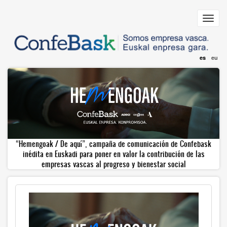
Pasar
al
Toggl
contenido
navig
principal
es
eu
“Hemengoak / De aquí”, campaña de comunicación de Confebask
inédita en Euskadi para poner en valor la contribución de las
empresas vascas al progreso y bienestar social