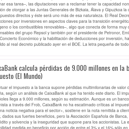
nar esa tarea–, las diputaciones van a reclamar tener la capacidad nor
ción de otorgar a las Juntas Generales de Bizkaia, Álava y Gipuzkoa l
mpuestos directos y éste será uno más de esa naturaleza. El Real Decre
ciones por inversiones en aspectos claves para la transición energéti
geno o los combustibles renovables–, algo que conecta de forma muy di
nsables del grupo Repsol y también por el presidente de Petronor, Emi
 Concierto Económico y la habilitación de deducciones por inversión, 
ldo al real decreto publicado ayer en el BOE. La letra pequeña de todo 
xaBank calcula pérdidas de 9.000 millones en la b
uesto (El Mundo)
tuar el impuesto a la banca supone pérdidas multimilonarias de valor 
a, según un análisis de CaixaBank al que ha tenido este diario. El imp
oles llega a 9.000 millones, según su estimación. Aunque es un banco
nista a través del Frob, CaixaBank no ha escatimado críticas al impues
na noticia negativa para el sector», sostiene en la nota remitida a cli
, dados sus fuertes beneficios, pero la Asociación Española de Banca, 
édito y solvencia y la inseguridad que supone para los accionistas. La 
bilidad medida en beneficio por acción de entre el 3% y el 16% sólo e