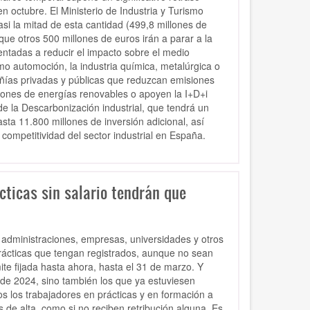
en octubre. El Ministerio de Industria y Turismo
si la mitad de esta cantidad (499,8 millones de
que otros 500 millones de euros irán a parar a la
ientadas a reducir el impacto sobre el medio
o automoción, la industria química, metalúrgica o
añías privadas y públicas que reduzcan emisiones
ciones de energías renovables o apoyen la I+D+i
de la Descarbonización industrial, que tendrá un
ta 11.800 millones de inversión adicional, así
ompetitividad del sector industrial en España.
cticas sin salario tendrán que
 administraciones, empresas, universidades y otros
prácticas que tengan registrados, aunque no sean
ite fijada hasta ahora, hasta el 31 de marzo. Y
 de 2024, sino también los que ya estuviesen
os los trabajadores en prácticas y en formación a
s de alta, como si no reciben retribución alguna. Es