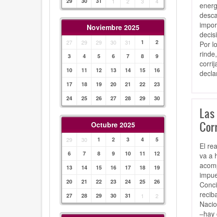
29
30
31
1
2
3
4
energ
desca
impor
Noviembre 2025
decis
27
29
29
30
31
1
2
Por l
rinde
3
4
5
6
7
8
9
corrij
10
11
12
13
14
15
16
decla
17
18
19
20
21
22
23
24
25
26
27
28
29
30
Las
Cor
Octubre 2025
29
30
1
2
3
4
5
El re
6
7
8
9
10
11
12
va a 
acomp
13
14
15
16
17
18
19
impue
20
21
22
23
24
25
26
Conci
recib
27
28
29
30
31
1
2
Nacio
–hay 