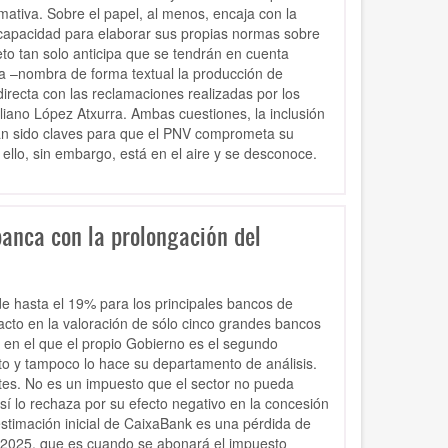
mativa. Sobre el papel, al menos, encaja con la
a capacidad para elaborar sus propias normas sobre
to tan solo anticipa que se tendrán en cuenta
ca –nombra de forma textual la producción de
recta con las reclamaciones realizadas por los
liano López Atxurra. Ambas cuestiones, la inclusión
han sido claves para que el PNV comprometa su
ello, sin embargo, está en el aire y se desconoce.
anca con la prolongación del
de hasta el 19% para los principales bancos de
acto en la valoración de sólo cinco grandes bancos
 en el que el propio Gobierno es el segundo
to y tampoco lo hace su departamento de análisis.
entes. No es un impuesto que el sector no pueda
sí lo rechaza por su efecto negativo en la concesión
estimación inicial de CaixaBank es una pérdida de
n 2025, que es cuando se abonará el impuesto