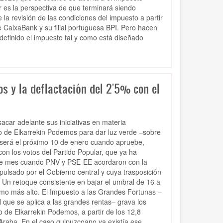
r es la perspectiva de que terminará siendo
la revisión de las condiciones del impuesto a partir
 CaixaBank y su filial portuguesa BPI. Pero hacen
efinido el impuesto tal y como está diseñado
os y la deflactación del 2'5% con el
acar adelante sus iniciativas en materia
o de Elkarrekin Podemos para dar luz verde –sobre
 será el próximo 10 de enero cuando apruebe,
con los votos del Partido Popular, que ya ha
s de mes cuando PNV y PSE-EE acordaron con la
pulsado por el Gobierno central y cuya trasposición
er. Un retoque consistente en bajar el umbral de 16 a
ramo más alto. El Impuesto a las Grandes Fortunas –
l que se aplica a las grandes rentas– grava los
o de Elkarrekin Podemos, a partir de los 12,8
Araba. En el caso guipuzcoano ya existía ese