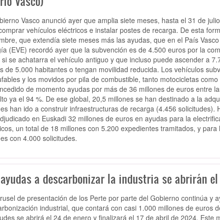
rio Vasco)
bierno Vasco anunció ayer que amplia siete meses, hasta el 31 de julio,
comprar vehículos eléctricos e instalar postes de recarga. De esta for
mbre, que extendía siete meses más las ayudas, que en el País Vasco ge
ía (EVE) recordó ayer que la subvención es de 4.500 euros por la com
 si se achatarra el vehículo antiguo y que incluso puede ascender a 7
 de 5.000 habitantes o tengan movilidad reducida. Los vehículos subve
fables y los movidos por pila de combustible, tanto motocicletas como
ncedido de momento ayudas por más de 36 millones de euros entre las 
lto ya el 94 %. De ese global, 20,5 millones se han destinado a la adqui
nes han ido a construir infraestructuras de recarga (4.456 solicitudes)
djudicado en Euskadi 32 millones de euros en ayudas para la electrific
ricos, un total de 18 millones con 5.200 expedientes tramitados, y para 
nes con 4.000 solicitudes.
 ayudas a descarbonizar la industria se abrirán el
rrusel de presentación de los Perte por parte del Gobierno continúa y ay
rbonización industrial, que contará con casi 1.000 millones de euros 
itudes se abrirá el 24 de enero y finalizará el 17 de abril de 2024. Este