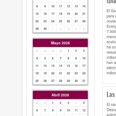
(Dia
8
9
10
11
12
13
14
El Go
15
16
17
18
19
20
21
para 
novie
22
23
24
25
26
27
28
Energ
29
30
1
2
3
4
5
7.000
menos
enchu
Mayo 2026
ha co
27
28
29
30
1
2
3
resue
millo
4
5
6
7
8
9
10
han a
11
12
13
14
15
16
17
eléct
millo
18
19
20
21
22
23
24
25
26
27
28
29
30
31
Las
Abril 2026
30
31
1
2
3
4
5
El ca
Desca
6
7
8
9
10
11
12
solic