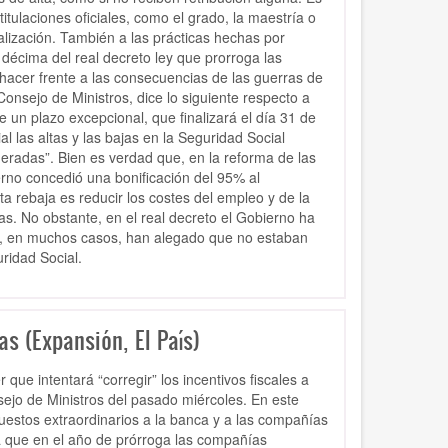
itulaciones oficiales, como el grado, la maestría o
alización. También a las prácticas hechas por
 décima del real decreto ley que prorroga las
hacer frente a las consecuencias de las guerras de
Consejo de Ministros, dice lo siguiente respecto a
e un plazo excepcional, que finalizará el día 31 de
 las altas y las bajas en la Seguridad Social
uneradas”. Bien es verdad que, en la reforma de las
erno concedió una bonificación del 95% al
ta rebaja es reducir los costes del empleo y de la
nas. No obstante, en el real decreto el Gobierno ha
e, en muchos casos, han alegado que no estaban
ridad Social.
as (Expansión, El País)
que intentará “corregir” los incentivos fiscales a
sejo de Ministros del pasado miércoles. En este
uestos extraordinarios a la banca y a las compañías
a que en el año de prórroga las compañías