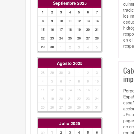
Septiembre 2025
culmi
tradi
1
2
3
4
5
6
7
los i
8
9
10
11
12
13
14
deduc
hidró
15
16
17
18
19
20
21
respo
22
23
24
25
26
27
28
en el
respa
29
30
1
2
3
4
5
Agosto 2025
Cai
28
29
30
31
1
2
3
imp
4
5
6
7
8
9
10
11
12
13
14
15
16
17
Perpe
Españ
18
19
20
21
22
23
24
españ
25
26
27
28
29
30
31
accio
«Es u
pagar
Julio 2025
de cr
renta
30
1
2
3
4
5
6