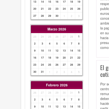
13
14
15
16
17
18
19
respe
publi
20
21
22
23
24
25
26
euros
27
28
29
30
1
2
3
conce
ambie
la pa
Marzo 2026
en su
23
24
25
26
27
28
1
hacia
presu
2
3
4
5
6
7
8
como 
9
10
11
12
13
14
15
16
17
18
19
20
21
22
23
24
25
26
27
28
29
El g
30
31
1
2
3
4
5
coti
Por s
Febrero 2026
centr
26
27
28
29
30
31
1
remun
deben
2
3
4
5
6
7
8
hacié
9
10
11
12
13
14
15
parti