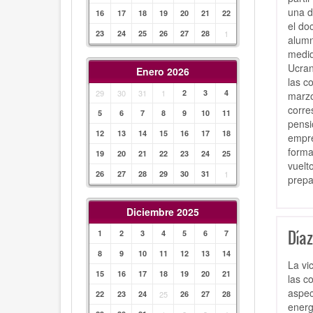
una d
16
17
18
19
20
21
22
el do
23
24
25
26
27
28
1
alumn
medid
Ucran
Enero 2026
las c
29
30
31
1
2
3
4
marzo
corre
5
6
7
8
9
10
11
pensi
12
13
14
15
16
17
18
empre
forma
19
20
21
22
23
24
25
vuelt
26
27
28
29
30
31
1
prepa
Diciembre 2025
Díaz
1
2
3
4
5
6
7
8
9
10
11
12
13
14
La vi
15
16
17
18
19
20
21
las c
aspec
22
23
24
25
26
27
28
energ