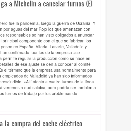
iga a Michelin a cancelar turnos (El
imero fue la pandemia, luego la guerra de Ucrania. Y
an por aguas del mar Rojo los que amenazan con
yos responsables se han visto obligados a anunciar
el principal componente con el que se fabrican los
posee en España: Vitoria, Lasarte, Valladolid y
n han confirmado fuentes de la empresa «se
da permite regular la producción como se hace en
 detalles de ese ajuste se den a conocer al comité
«Es el término que la empresa usa normalmente para
s empleados de Valladolid ya han sido informados
rescindible. «Allí afecta a cuatro turnos de la línea
uí veremos a qué salpica, pero podría ser también a
los turnos de trabajo por los problemas de
ra la compra del coche eléctrico