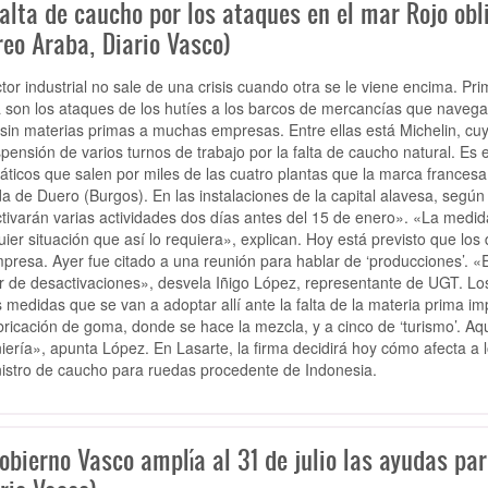
alta de caucho por los ataques en el mar Rojo obl
reo Araba, Diario Vasco)
ctor industrial no sale de una crisis cuando otra se le viene encima. Pr
 son los ataques de los hutíes a los barcos de mercancías que naveg
 sin materias primas a muchas empresas. Entre ellas está Michelin, cu
spensión de varios turnos de trabajo por la falta de caucho natural. Es 
ticos que salen por miles de las cuatro plantas que la marca francesa 
a de Duero (Burgos). En las instalaciones de la capital alavesa, segú
tivarán varias actividades dos días antes del 15 de enero». «La medi
uier situación que así lo requiera», explican. Hoy está previsto que los
presa. Ayer fue citado a una reunión para hablar de ‘producciones’. 
r de desactivaciones», desvela Iñigo López, representante de UGT. Lo
s medidas que se van a adoptar allí ante la falta de la materia prima imp
bricación de goma, donde se hace la mezcla, y a cinco de ‘turismo’. Aq
niería», apunta López. En Lasarte, la firma decidirá hoy cómo afecta a 
istro de caucho para ruedas procedente de Indonesia.
obierno Vasco amplía al 31 de julio las ayudas pa