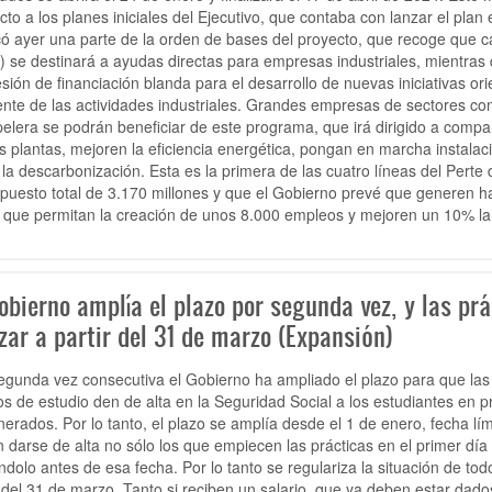
cto a los planes iniciales del Ejecutivo, que contaba con lanzar el plan 
có ayer una parte de la orden de bases del proyecto, que recoge que ca
) se destinará a ayudas directas para empresas industriales, mientras 
sión de financiación blanda para el desarrollo de nuevas iniciativas or
nte de las actividades industriales. Grandes empresas de sectores com
pelera se podrán beneficiar de este programa, que irá dirigido a comp
s plantas, mejoren la eficiencia energética, pongan en marcha instala
 la descarbonización. Esta es la primera de las cuatro líneas del Perte 
puesto total de 3.170 millones y que el Gobierno prevé que generen has
que permitan la creación de unos 8.000 empleos y mejoren un 10% la c
obierno amplía el plazo por segunda vez, y las prá
zar a partir del 31 de marzo (Expansión)
egunda vez consecutiva el Gobierno ha ampliado el plazo para que las
os de estudio den de alta en la Seguridad Social a los estudiantes en 
erados. Por lo tanto, el plazo se amplía desde el 1 de enero, fecha lím
 darse de alta no sólo los que empiecen las prácticas en el primer día
ndolo antes de esa fecha. Por lo tanto se regulariza la situación de tod
r del 31 de marzo. Tanto si reciben un salario, que ya deben estar dado