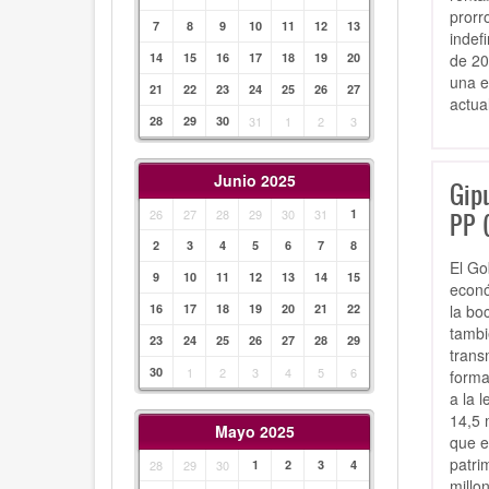
prorr
7
8
9
10
11
12
13
indef
de 20
14
15
16
17
18
19
20
una e
21
22
23
24
25
26
27
actua
28
29
30
31
1
2
3
Junio 2025
Gip
26
27
28
29
30
31
1
PP (
2
3
4
5
6
7
8
El Go
9
10
11
12
13
14
15
econó
la bo
16
17
18
19
20
21
22
tambi
23
24
25
26
27
28
29
trans
30
1
2
3
4
5
6
forma
a la 
14,5 
Mayo 2025
que e
patri
28
29
30
1
2
3
4
millo