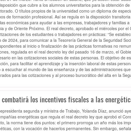
isposición que cubre a los alumnos universitarios para la obtención de t
ctorado. O títulos propios de la universidad como un diploma de especi
os de formación profesional. Así se regula en la disposición transitoria
as económicas para ayudar a las empresas, trabajadores y familias a 
ia y de Oriente Próximo. El real decreto, aprobado el miércoles por el 
otizaciones de los estudiantes o trabajadores en prácticas: “Se establec
 de 2024, para comunicar a la Tesorería General de la Seguridad Social
spondientes al inicio o finalización de las prácticas formativas no rem
ones, regulada en el real decreto ley del pasado 16 de marzo, el Gobi
sario en las cotizaciones sociales de estas personas. El objetivo de es
ción, para facilitar el aprendizaje y la inserción laboral de estas perso
o a escuchar al mundo de las enseñanza y de las administraciones qu
rados para las cotizaciones y al proceso burocrático del alta en la Segu
 combatirá los incentivos fiscales a las energétic
cepresidenta segunda y ministra de Trabajo, Yolanda Díaz, anunció ayer 
ompañías energéticas que regula el real decreto ley que aprobó el Con
to, la norma tiene dos puntos: el primero prorroga un año más los imp
éticas, con la vocación de hacerlos permanentes. Sin embargo, señal