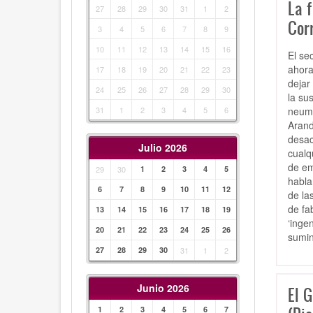
La f
27
28
29
30
31
1
2
Cor
3
4
5
6
7
8
9
10
11
12
13
14
15
16
El se
ahora
17
18
19
20
21
22
23
dejar
24
25
26
27
28
29
30
la su
neumá
31
1
2
3
4
5
6
Arand
desac
Julio 2026
cualq
de em
29
30
1
2
3
4
5
habla
6
7
8
9
10
11
12
de la
de fa
13
14
15
16
17
18
19
‘inge
20
21
22
23
24
25
26
sumin
27
28
29
30
31
1
2
Junio 2026
El G
1
2
3
4
5
6
7