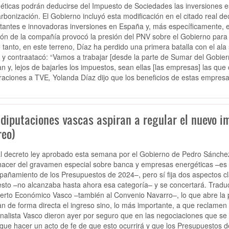
éticas podrán deducirse del Impuesto de Sociedades las inversiones es
rbonización. El Gobierno incluyó esta modificación en el citado real de
tantes e innovadoras inversiones en España y, más específicamente, en
ión de la compañía provocó la presión del PNV sobre el Gobierno para 
o tanto, en este terreno, Díaz ha perdido una primera batalla con el ala
, y contraatacó: “Vamos a trabajar [desde la parte de Sumar del Gobiern
an y, lejos de bajarles los impuestos, sean ellas [las empresas] las que c
raciones a
TVE
,
Yolanda Díaz dijo que los beneficios de estas empres
 diputaciones vascas aspiran a regular el nuevo i
reo)
al decreto ley aprobado esta semana por el Gobierno de Pedro Sánchez 
hacer del gravamen especial sobre banca y empresas energéticas –es u
añamiento de los Presupuestos de 2024–, pero sí fija dos aspectos cla
sto –no alcanzaba hasta ahora esa categoría– y se concertará. Traducid
erto Económico Vasco –también al Convenio Navarro–, lo que abre la p
an de forma directa el ingreso sino, lo más importante, a que reclamen
nalista Vasco dieron ayer por seguro que en las negociaciones que s
que hacer un acto de fe de que esto ocurrirá y que los Presupuestos 