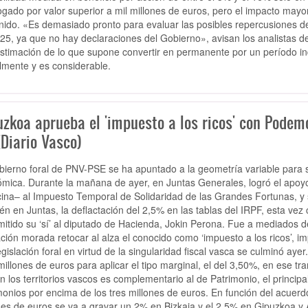
ogado por valor superior a mil millones de euros, pero el impacto mayo
inido. «Es demasiado pronto para evaluar las posibles repercusiones de 
25, ya que no hay declaraciones del Gobierno», avisan los analistas de
stimación de lo que supone convertir en permanente por un período ind
lmente y es considerable.
uzkoa aprueba el 'impuesto a los ricos' con Podem
Diario Vasco)
bierno foral de PNV-PSE se ha apuntado a la geometría variable para s
mica. Durante la mañana de ayer, en Juntas Generales, logró el apoy
cina– al Impuesto Temporal de Solidaridad de las Grandes Fortunas, y
én en Juntas, la deflactación del 2,5% en las tablas del IRPF, esta vez 
mitido su ‘sí’ al diputado de Hacienda, Jokin Perona. Fue a mediado
ción morada retocar al alza el conocido como ‘impuesto a los ricos’, im
legislación foral en virtud de la singularidad fiscal vasca se culminó ay
millones de euros para aplicar el tipo marginal, el del 3,50%, en ese t
n los territorios vascos es complementario al de Patrimonio, el principa
monios por encima de los tres millones de euros. En función del acuerd
nes de euros se va a gravar un 2% en Bizkaia y el 2,5% en Gipuzkoa y 