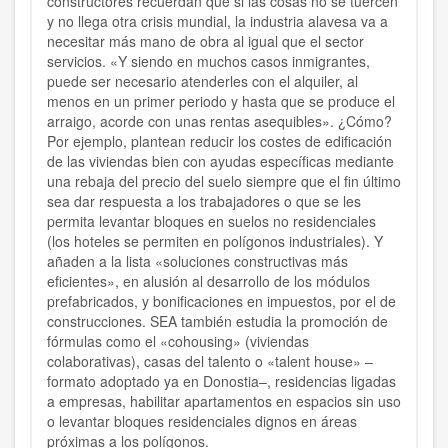
constructores recuerdan que si las cosas no se tuercen
y no llega otra crisis mundial, la industria alavesa va a
necesitar más mano de obra al igual que el sector
servicios. «Y siendo en muchos casos inmigrantes,
puede ser necesario atenderles con el alquiler, al
menos en un primer periodo y hasta que se produce el
arraigo, acorde con unas rentas asequibles». ¿Cómo?
Por ejemplo, plantean reducir los costes de edificación
de las viviendas bien con ayudas específicas mediante
una rebaja del precio del suelo siempre que el fin último
sea dar respuesta a los trabajadores o que se les
permita levantar bloques en suelos no residenciales
(los hoteles se permiten en polígonos industriales). Y
añaden a la lista «soluciones constructivas más
eficientes», en alusión al desarrollo de los módulos
prefabricados, y bonificaciones en impuestos, por el de
construcciones. SEA también estudia la promoción de
fórmulas como el «cohousing» (viviendas
colaborativas), casas del talento o «talent house» –
formato adoptado ya en Donostia–, residencias ligadas
a empresas, habilitar apartamentos en espacios sin uso
o levantar bloques residenciales dignos en áreas
próximas a los polígonos.