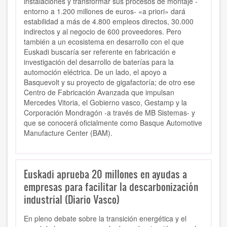
instalaciones y transformar sus procesos de montaje -
entorno a 1.200 millones de euros- «a priori» dará
estabilidad a más de 4.800 empleos directos, 30.000
indirectos y al negocio de 600 proveedores.
Pero
también a un ecosistema en desarrollo con el que
Euskadi buscaría ser referente en fabricación e
investigación del desarrollo de baterías para la
automoción eléctrica. De un lado, el apoyo a
Basquevolt y su proyecto de gigafactoría; de otro ese
Centro de Fabricación Avanzada que impulsan
Mercedes Vitoria, el Gobierno vasco, Gestamp y la
Corporación Mondragón -a través de MB Sistemas- y
que se conocerá oficialmente como Basque Automotive
Manufacture Center (BAM).
Euskadi aprueba 20 millones en ayudas a
empresas para facilitar la descarbonización
industrial (Diario Vasco)
En pleno debate sobre
la
t
r
ans
i
ci
ó
n
energét
i
ca y e
l