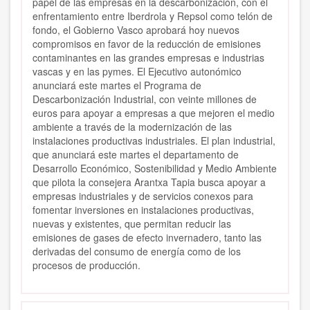
pape
l
d
e
l
as empresas
en l
a descarbonización, con el
enfrentamiento entre Iberdrola y Repsol como telón de
fondo, el
G
o
b
ierno
Vasco aprobará hoy nuevos
compromisos en favor de la reducción de emisiones
con­taminantes
en las grandes em­presas e industrias
vascas
y
en las
py
me
s
.
El
Ejecutivo autonó­mico
anunciará este martes el Programa
d
e
D
escarbonización
Ind
u
str
ia
l
,
co
n
ve
i
nte millones
de
e
u
ro
s
para
ap
oya
r
a empresas
a
q
ue me
j
oren
e
l
me
d
i
o
amb
i
en
te
a
t
ravés
de
l
a
moderniza
c
ió
n
de
las
i
nstalac
i
o
n
e
s
p
ro
duc
ti
va
s
indust
r
iales
.
El
p
l
an
i
n
du
s
t
r
ia
l
,
qu
e anu
n
c
i
ará
este
marte
s
el departamen
­to
de
Desarrollo Económico
, Sos­
tenibili
d
a
d
y
Me
dio
Amb
i
en
t
e
que
pil
ota
l
a
consejera Arantxa
Ta
pi
a
busca
apoyar a
empresas indus­
trial
es
y
de
servicios
co
nex
os
para
fomen
tar
i
nversiones
en
i
nsta
l
a­
ciones
produ
c
tiv
as
,
nuevas
y
ex
is­tent
es
,
q
ue
permitan reducir
las
emis
iones
de
gases de efecto in­vernadero,
tant
o
las
derivadas
de
l
consumo
de
energía como de
los
p
ro
cesos
de
p
r
o
duc
c
ión.