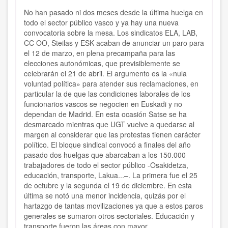
No han pasado ni dos meses desde la última huelga en
todo el sector público vasco y ya hay una nueva
convocatoria sobre la mesa. Los sindicatos ELA, LAB,
CC OO, Steilas y ESK acaban de anunciar un paro para
el 12 de marzo, en plena precampaña para las
elecciones autonómicas, que previsiblemente se
celebrarán el 21 de abril. El argumento es la «nula
voluntad política» para atender sus reclamaciones, en
particular la de que las condiciones laborales de los
funcionarios vascos se negocien en Euskadi y no
dependan de Madrid. En esta ocasión Satse se ha
desmarcado mientras que UGT vuelve a quedarse al
margen al considerar que las protestas tienen carácter
político. El bloque sindical convocó a finales del año
pasado dos huelgas que abarcaban a los 150.000
trabajadores de todo el sector público -Osakidetza,
educación, transporte, Lakua...–. La primera fue el 25
de octubre y la segunda el 19 de diciembre. En esta
última se notó una menor incidencia, quizás por el
hartazgo de tantas movilizaciones ya que a estos paros
generales se sumaron otros sectoriales. Educación y
transporte fueron las áreas con mayor