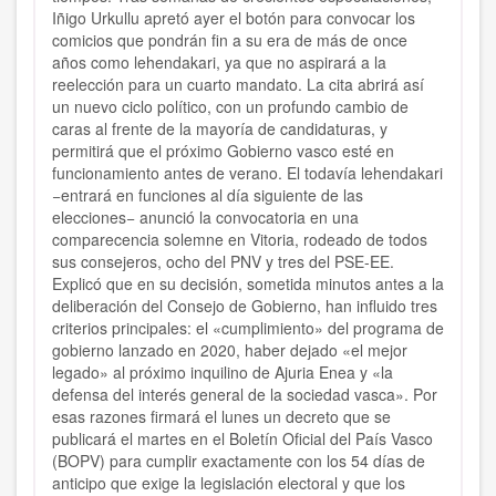
Iñigo Urkullu apretó ayer el botón para convocar los
comicios que pondrán fin a su era de más de once
años como lehendakari, ya que no aspirará a la
reelección para un cuarto mandato. La cita abrirá así
un nuevo ciclo político, con un profundo cambio de
caras al frente de la mayoría de candidaturas, y
permitirá que el próximo Gobierno vasco esté en
funcionamiento antes de verano. El todavía lehendakari
−entrará en funciones al día siguiente de las
elecciones− anunció la convocatoria en una
comparecencia solemne en Vitoria, rodeado de todos
sus consejeros, ocho del PNV y tres del PSE-EE.
Explicó que en su decisión, sometida minutos antes a la
deliberación del Consejo de Gobierno, han influido tres
criterios principales: el «cumplimiento» del programa de
gobierno lanzado en 2020, haber dejado «el mejor
legado» al próximo inquilino de Ajuria Enea y «la
defensa del interés general de la sociedad vasca». Por
esas razones firmará el lunes un decreto que se
publicará el martes en el Boletín Oficial del País Vasco
(BOPV) para cumplir exactamente con los 54 días de
anticipo que exige la legislación electoral y que los