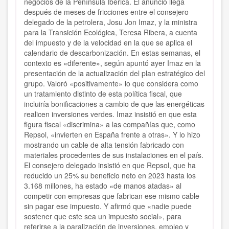
negocios de la Península Ibérica. El anuncio llega
después de meses de fricciones entre el consejero
delegado de la petrolera, Josu Jon Imaz, y la ministra
para la Transición Ecológica, Teresa Ribera, a cuenta
del impuesto y de la velocidad en la que se aplica el
calendario de descarbonización. En estas semanas, el
contexto es «diferente», según apuntó ayer Imaz en la
presentación de la actualización del plan estratégico del
grupo. Valoró «positivamente» lo que considera como
un tratamiento distinto de esta política fiscal, que
incluiría bonificaciones a cambio de que las energéticas
realicen inversiones verdes. Imaz insistió en que esta
figura fiscal «discrimina» a las compañías que, como
Repsol, «invierten en España frente a otras». Y lo hizo
mostrando un cable de alta tensión fabricado con
materiales procedentes de sus instalaciones en el país.
El consejero delegado insistió en que Repsol, que ha
reducido un 25% su beneficio neto en 2023 hasta los
3.168 millones, ha estado «de manos atadas» al
competir con empresas que fabrican ese mismo cable
sin pagar ese impuesto. Y afirmó que «nadie puede
sostener que este sea un impuesto social», para
referirse a la paralización de inversiones, empleo y