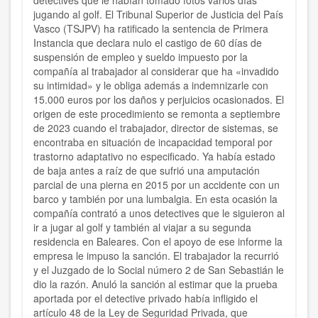
detectives que le habían tomado fotos varios días
jugando al golf. El Tribunal Superior de Justicia del País
Vasco (TSJPV) ha ratificado la sentencia de Primera
Instancia que declara nulo el castigo de 60 días de
suspensión de empleo y sueldo impuesto por la
compañía al trabajador al considerar que ha «invadido
su intimidad» y le obliga además a indemnizarle con
15.000 euros por los daños y perjuicios ocasionados. El
origen de este procedimiento se remonta a septiembre
de 2023 cuando el trabajador, director de sistemas, se
encontraba en situación de incapacidad temporal por
trastorno adaptativo no especificado. Ya había estado
de baja antes a raíz de que sufrió una amputación
parcial de una pierna en 2015 por un accidente con un
barco y también por una lumbalgia. En esta ocasión la
compañía contrató a unos detectives que le siguieron al
ir a jugar al golf y también al viajar a su segunda
residencia en Baleares. Con el apoyo de ese informe la
empresa le impuso la sanción. El trabajador la recurrió
y el Juzgado de lo Social número 2 de San Sebastián le
dio la razón. Anuló la sanción al estimar que la prueba
aportada por el detective privado había infligido el
artículo 48 de la Ley de Seguridad Privada, que