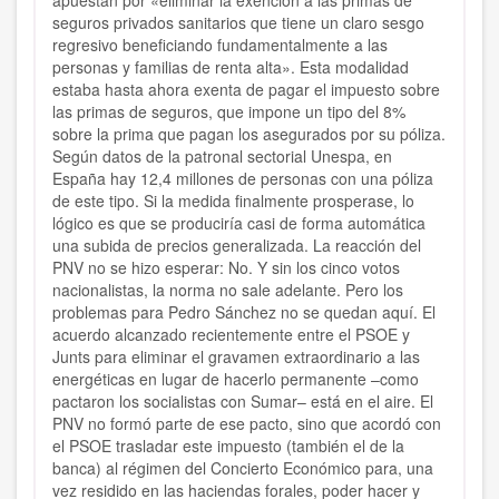
apuestan por «eliminar la exención a las primas de
seguros privados sanitarios que tiene un claro sesgo
regresivo beneficiando fundamentalmente a las
personas y familias de renta alta». Esta modalidad
estaba hasta ahora exenta de pagar el impuesto sobre
las primas de seguros, que impone un tipo del 8%
sobre la prima que pagan los asegurados por su póliza.
Según datos de la patronal sectorial Unespa, en
España hay 12,4 millones de personas con una póliza
de este tipo. Si la medida finalmente prosperase, lo
lógico es que se produciría casi de forma automática
una subida de precios generalizada. La reacción del
PNV no se hizo esperar: No. Y sin los cinco votos
nacionalistas, la norma no sale adelante. Pero los
problemas para Pedro Sánchez no se quedan aquí. El
acuerdo alcanzado recientemente entre el PSOE y
Junts para eliminar el gravamen extraordinario a las
energéticas en lugar de hacerlo permanente –como
pactaron los socialistas con Sumar– está en el aire. El
PNV no formó parte de ese pacto, sino que acordó con
el PSOE trasladar este impuesto (también el de la
banca) al régimen del Concierto Económico para, una
vez residido en las haciendas forales, poder hacer y