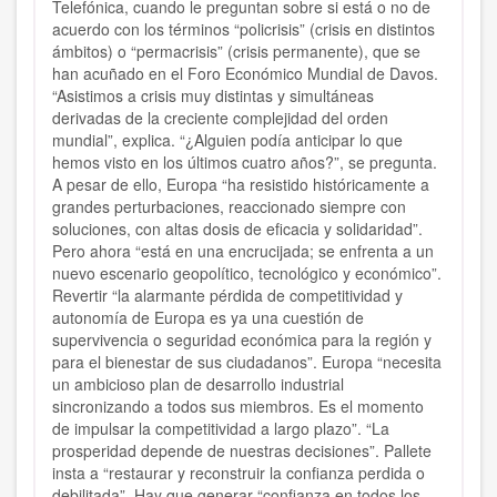
Telefónica, cuando le preguntan sobre si está o no de
acuerdo con los términos “policrisis” (crisis en distintos
ámbitos) o “permacrisis” (crisis permanente), que se
han acuñado en el Foro Económico Mundial de Davos.
“Asistimos a crisis muy distintas y simultáneas
derivadas de la creciente complejidad del orden
mundial”, explica. “¿Alguien podía anticipar lo que
hemos visto en los últimos cuatro años?”, se pregunta.
A pesar de ello, Europa “ha resistido históricamente a
grandes perturbaciones, reaccionado siempre con
soluciones, con altas dosis de eficacia y solidaridad”.
Pero ahora “está en una encrucijada; se enfrenta a un
nuevo escenario geopolítico, tecnológico y económico”.
Revertir “la alarmante pérdida de competitividad y
autonomía de Europa es ya una cuestión de
supervivencia o seguridad económica para la región y
para el bienestar de sus ciudadanos”. Europa “necesita
un ambicioso plan de desarrollo industrial
sincronizando a todos sus miembros. Es el momento
de impulsar la competitividad a largo plazo”. “La
prosperidad depende de nuestras decisiones”. Pallete
insta a “restaurar y reconstruir la confianza perdida o
debilitada”. Hay que generar “confianza en todos los