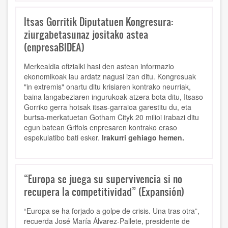
Itsas Gorritik Diputatuen Kongresura:
ziurgabetasunaz jositako astea
(enpresaBIDEA)
Merkealdia ofizialki hasi den astean informazio
ekonomikoak lau ardatz nagusi izan ditu. Kongresuak
"in extremis" onartu ditu krisiaren kontrako neurriak,
baina langabeziaren ingurukoak atzera bota ditu, Itsaso
Gorriko gerra hotsak itsas-garraioa garestitu du, eta
burtsa-merkatuetan Gotham Cityk 20 milioi irabazi ditu
egun batean Grifols enpresaren kontrako eraso
espekulatibo bati esker.
Irakurri gehiago hemen.
“Europa se juega su supervivencia si no
recupera la competitividad” (Expansión)
“Europa se ha forjado a golpe de crisis. Una tras otra”,
recuerda José María Álvarez-Pallete, presidente de