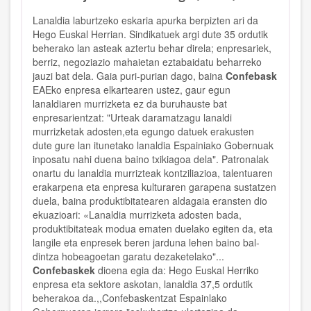
Lanaldia laburtzeko eskaria apurka berpizten ari da
Hego Euskal Herrian. Sindikatuek argi dute 35 ordutik
beherako lan asteak aztertu behar direla; enpresariek,
berriz, negoziazio mahaietan eztabaidatu beharreko
jauzi bat dela. Gaia puri-purian dago, baina
Confebask
EAEko enpresa elkartearen ustez, gaur egun
lanaldiaren murrizketa ez da buruhauste bat
enpresarientzat: "Urteak daramatzagu lanaldi
murrizketak adosten,eta egungo datuek erakusten
dute gure lan itunetako lanaldia Espainiako Gobernuak
inposatu nahi duena baino txikiagoa dela". Patronalak
onartu du lanaldia murrizteak kontziliazioa, talentuaren
erakarpena eta enpresa kulturaren garapena sustatzen
duela, baina produktibitatearen aldagaia eransten dio
ekuazioari: «Lanaldia murriz­keta adosten bada,
produktibitateak modua ematen duelako egiten da, eta
langile eta enpresek beren jarduna lehen baino bal­
dintza hobeagoetan garatu dezaketelako"...
Confebaskek
dioena egia da: Hego Eus­kal Herriko
enpresa eta sektore askotan, lanaldia 37,5 ordutik
beherakoa da.,,Confebaskentzat Espainlako