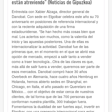
están atreviendo” (Noticias de Gipuzkoa)
Entrevista con
Xabier Alzaga, director general de
Danobat. C
on sede en Elgoibar celebra este año su 70
aniversario en posiciones de referencia internacional y
con la reciente adquisición de una firma
estadounidense. "
Se han hecho más cosas bien que
mal. Los aciertos son muchos, como la valentía del
inicio y las apuestas posteriores. Una de ellas es
internacionalizar la actividad. Danobat fue de las
primeras que, en el momento en el que se abrió esa
opción de mercado, empezó a salir tanto a vender
como a traer tecnología...
Otra de las claves es que,
más allá de salir fuera a vender, queremos ser parte de
esos mercados. Danobat compró hace 30 años
Overbeck en Alemania, hace cuatro años Hembrug en
Holanda, hemos abierto sedes en Shanghai, en
Chicago, en Italia, el año pasado en Queretaro en
México… con el objetivo de estar cerca de nuestros
clientes, de tal forma que de las 700 personas que
conforman nuestra plantilla, 300 trabajan fuera.
Fomentamos la dualidad de ser fuertes aquí, invertir en
Elgoibar, con una presencia internacional para estar