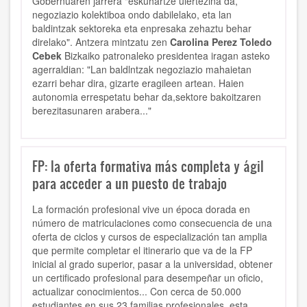
Gobernuaren jarrera "eskuhartze ulertezina da,
negoziazio kolektiboa ondo dabilelako, eta lan
baldintzak sektoreka eta enpresa­ka zehaztu behar
direlako". An­tzera mintzatu zen
Carolina Perez Toledo
Cebek
Bizkaiko patronaleko presidentea iragan asteko
agerraldian: "Lan baldlntzak negoziazio mahaietan
ezarri behar dira, gizarte eragileen artean. Haien
autonomia errespetatu behar da,sektore bakoitzaren
berezitasunaren arabera..."
FP: la oferta formativa más completa y ágil
para acceder a un puesto de trabajo
La formación profesional vive un época dorada en
número de matriculaciones como consecuencia de una
oferta de ciclos y cursos de especialización tan amplia
que permite completar el itinerario que va de la FP
inicial al grado superior, pasar a la universidad, obtener
un certificado profesional para desempeñar un oficio,
actualizar conocimientos... Con cerca de 50.000
estudiantes en sus 23 familias profesionales, esta