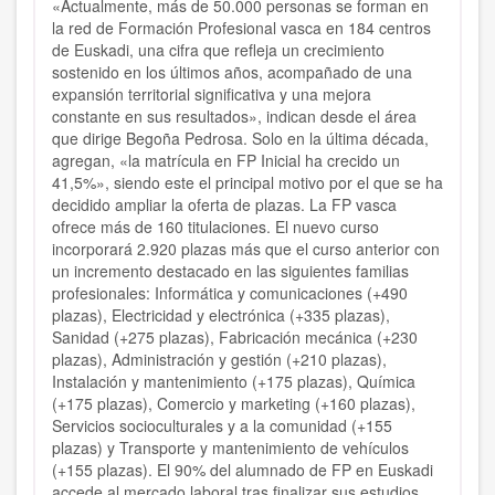
«Actualmente, más de 50.000 personas se forman en
la red de Formación Profesional vasca en 184 centros
de Euskadi, una cifra que refleja un crecimiento
sostenido en los últimos años, acompañado de una
expansión territorial significativa y una mejora
constante en sus resultados», indican desde el área
que dirige Begoña Pedrosa. Solo en la última década,
agregan, «la matrícula en FP Inicial ha crecido un
41,5%», siendo este el principal motivo por el que se ha
decidido ampliar la oferta de plazas. La FP vasca
ofrece más de 160 titulaciones. El nuevo curso
incorporará 2.920 plazas más que el curso anterior con
un incremento destacado en las siguientes familias
profesionales: Informática y comunicaciones (+490
plazas), Electricidad y electrónica (+335 plazas),
Sanidad (+275 plazas), Fabricación mecánica (+230
plazas), Administración y gestión (+210 plazas),
Instalación y mantenimiento (+175 plazas), Química
(+175 plazas), Comercio y marketing (+160 plazas),
Servicios socioculturales y a la comunidad (+155
plazas) y Transporte y mantenimiento de vehículos
(+155 plazas). El 90% del alumnado de FP en Euskadi
accede al mercado laboral tras finalizar sus estudios,