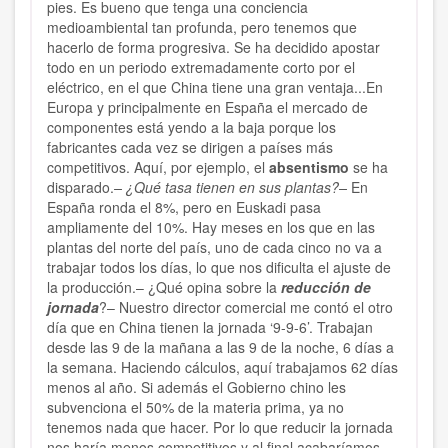
pies. Es bueno que tenga una conciencia
medioambiental tan profunda, pero tenemos que
hacerlo de forma progresiva. Se ha decidido apostar
todo en un periodo extremadamente corto por el
eléctrico, en el que China tiene una gran ventaja...En
Europa y principalmente en España el mercado de
componentes está yendo a la baja porque los
fabricantes cada vez se dirigen a países más
competitivos. Aquí, por ejemplo, el
absentismo
se ha
disparado.
– ¿Qué tasa tienen en sus plantas?–
En
España ronda el 8%, pero en Euskadi pasa
ampliamente del 10%. Hay meses en los que en las
plantas del norte del país, uno de cada cinco no va a
trabajar todos los días, lo que nos dificulta el ajuste de
la producción.– ¿Qué opina sobre la
reducción de
jornada
?– Nuestro director comercial me contó el otro
día que en China tienen la jornada ‘9-9-6’. Trabajan
desde las 9 de la mañana a las 9 de la noche, 6 días a
la semana. Haciendo cálculos, aquí trabajamos 62 días
menos al año. Si además el Gobierno chino les
subvenciona el 50% de la materia prima, ya no
tenemos nada que hacer. Por lo que reducir la jornada
nos haría menos competitivos y al final acabaríamos