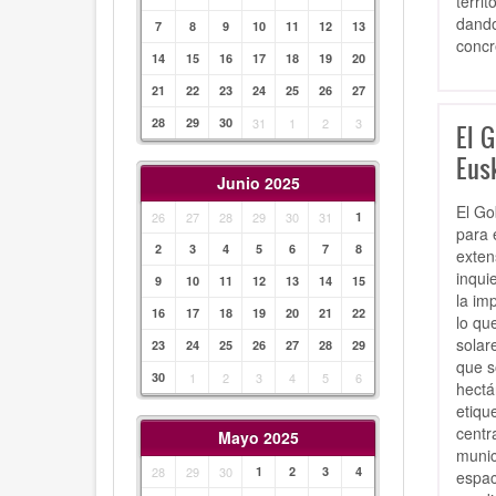
terri
dando
7
8
9
10
11
12
13
concr
14
15
16
17
18
19
20
21
22
23
24
25
26
27
28
29
30
31
1
2
3
El 
Eus
Junio 2025
El Go
26
27
28
29
30
31
1
para 
2
3
4
5
6
7
8
exten
inqui
9
10
11
12
13
14
15
la im
16
17
18
19
20
21
22
lo qu
solar
23
24
25
26
27
28
29
que s
30
1
2
3
4
5
6
hectá
etiqu
centr
Mayo 2025
munic
28
29
30
1
2
3
4
espac