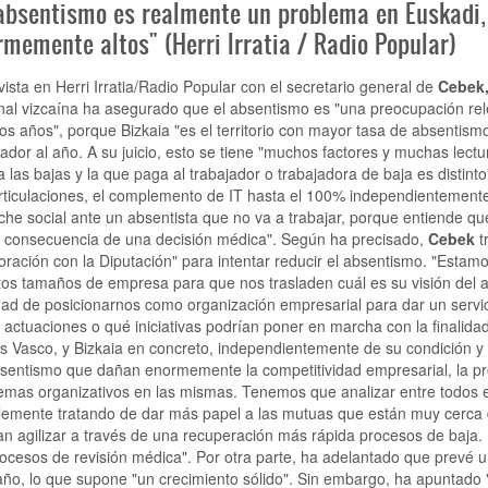
 absentismo es realmente un problema en Euskadi,
memente altos" (Herri Irratia / Radio Popular)
vista en Herri Irratia/Radio Popular con el secretario general de
Cebek,
nal vizcaína ha asegurado que el absentismo es "una preocupación re
s años", porque Bizkaia "es el territorio con mayor tasa de absentis
jador al año. A su juicio, esto se tiene "muchos factores y muchas lect
a las bajas y la que paga al trabajador o trabajadora de baja es distin
rticulaciones, el complemento de IT hasta el 100% independientement
che social ante un absentista que no va a trabajar, porque entiende q
 consecuencia de una decisión médica". Según ha precisado,
Cebek
t
oración con la Diputación" para intentar reducir el absentismo. "Estam
ntos tamaños de empresa para que nos trasladen cuál es su visión del
idad de posicionarnos como organización empresarial para dar un serv
 actuaciones o qué iniciativas podrían poner en marcha con la finalida
ís Vasco, y Bizkaia en concreto, independientemente de su condición y s
sentismo que dañan enormemente la competitividad empresarial, la pr
emas organizativos en las mismas. Tenemos que analizar entre todos 
lemente tratando de dar más papel a las mutuas que están muy cerca 
n agilizar a través de una recuperación más rápida procesos de baja. 
rocesos de revisión médica". Por otra parte, ha adelantado que prevé 
año, lo que supone "un crecimiento sólido". Sin embargo, ha apuntado 