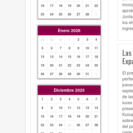
incor
16
17
18
19
20
21
22
aprob
23
24
25
26
27
28
1
Junta
los e
ingre
Enero 2026
29
30
31
1
2
3
4
5
6
7
8
9
10
11
Las
12
13
14
15
16
17
18
Exp
19
20
21
22
23
24
25
El pr
26
27
28
29
30
31
1
perfe
juece
Diciembre 2025
septi
de ta
1
2
3
4
5
6
7
luces
prese
8
9
10
11
12
13
14
Kutxa
15
16
17
18
19
20
21
sobre
22
23
24
25
26
27
28
del p
parte