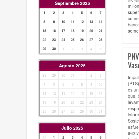
Septiembre 2025
millo
super
1
2
3
4
5
6
7
comen
8
9
10
11
12
13
14
banco
semes
15
16
17
18
19
20
21
22
23
24
25
26
27
28
29
30
1
2
3
4
5
PNV
Vas
Agosto 2025
28
29
30
31
1
2
3
Impul
(PTS)
4
5
6
7
8
9
10
es un
11
12
13
14
15
16
17
que, 
levan
18
19
20
21
22
23
24
respu
25
26
27
28
29
30
31
infor
Soste
esfue
Julio 2025
862 v
30
1
2
3
4
5
6