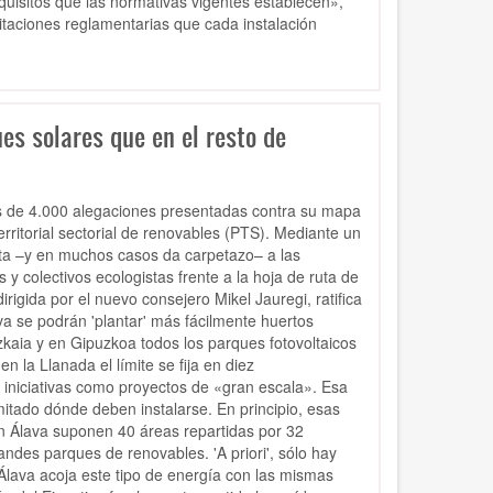
quisitos que las normativas vigentes establecen»,
taciones reglamentarias que cada instalación
es solares que en el resto de
ás de 4.000 alegaciones presentadas contra su mapa
erritorial sectorial de renovables (PTS). Mediante un
ta –y en muchos casos da carpetazo– a las
y colectivos ecologistas frente a la hoja de ruta de
rigida por el nuevo consejero Mikel Jauregi, ratifica
ava se podrán 'plantar' más fácilmente huertos
zkaia y en Gipuzkoa todos los parques fotovoltaicos
 la Llanada el límite se fija en diez
iniciativas como proyectos de «gran escala». Esa
itado dónde deben instalarse. En principio, esas
En Álava suponen 40 áreas repartidas por 32
andes parques de renovables. 'A priori', sólo hay
lava acoja este tipo de energía con las mismas