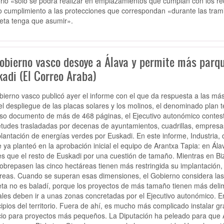
torio «sólo se podrá realizar en emplazamientos que cumplan con los re
 cumplimiento a las protecciones que correspondan «durante las trami
eta tenga que asumir».
Gobierno vasco desoye a Álava y permite más parqu
kadi (El Correo Araba)
bierno vasco publicó ayer el informe con el que da respuesta a las m
el despliegue de las placas solares y los molinos, el denominado plan t
so documento de más de 468 páginas, el Ejecutivo autonómico contes
etudes trasladadas por decenas de ayuntamientos, cuadrillas, empresas 
plantación de energías verdes por Euskadi. En este informe, Industria, di
e ya planteó en la aprobación inicial el equipo de Arantxa Tapia: en Ál
es que el resto de Euskadi por una cuestión de tamaño. Mientras en Bi
obrepasen las cinco hectáreas tienen más restringida su implantación, en
reas. Cuando se superan esas dimensiones, el Gobierno considera las 
eta no es baladí, porque los proyectos de más tamaño tienen más delim
ales deben ir a unas zonas concretadas por el Ejecutivo autonómico. 
ipios del territorio. Fuera de ahí, es mucho más complicado instalar gr
io para proyectos más pequeños. La Diputación ha peleado para que Á