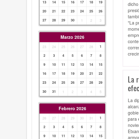
13
14
15
16
17
18
19
dicho
presi
20
21
22
23
24
25
26
tambi
27
28
29
30
1
2
3
"La p
momen
empre
Marzo 2026
conte
23
24
25
26
27
28
1
corre
creci
2
3
4
5
6
7
8
9
10
11
12
13
14
15
16
17
18
19
20
21
22
La 
23
24
25
26
27
28
29
efe
30
31
1
2
3
4
5
La di
alcan
Febrero 2026
gobie
26
27
28
29
30
31
1
para 
novie
2
3
4
5
6
7
8
Etxan
9
10
11
12
13
14
15
armon