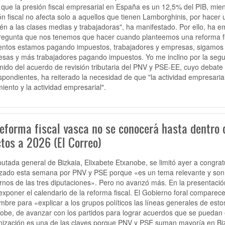
 que la presión fiscal empresarial en España es un 12,5% del PIB, mien
ón fiscal no afecta solo a aquellos que tienen Lamborghinis, por hacer 
én a las clases medias y trabajadoras", ha manifestado. Por ello, ha em
regunta que nos tenemos que hacer cuando planteemos una reforma fi
tos estamos pagando impuestos, trabajadores y empresas, sigamos
sas y más trabajadores pagando impuestos. Yo me inclino por la segund
nido del acuerdo de revisión tributaria del PNV y PSE-EE, cuyo debate 
spondientes, ha reiterado la necesidad de que "la actividad empresaria
miento y la actividad empresarial".
reforma fiscal vasca no se conocerá hasta dentro
ctos a 2026 (El Correo)
putada general de Bizkaia, Elixabete Etxanobe, se limitó ayer a congratu
zado esta semana por PNV y PSE porque «es un tema relevante y son lo
rnos de las tres diputaciones». Pero no avanzó más. En la presentació
exponer el calendario de la reforma fiscal. El Gobierno foral compare
mbre para «explicar a los grupos políticos las líneas generales de estos
obe, de avanzar con los partidos para lograr acuerdos que se puedan e
ización es una de las claves porque PNV y PSE suman mayoría en Biz