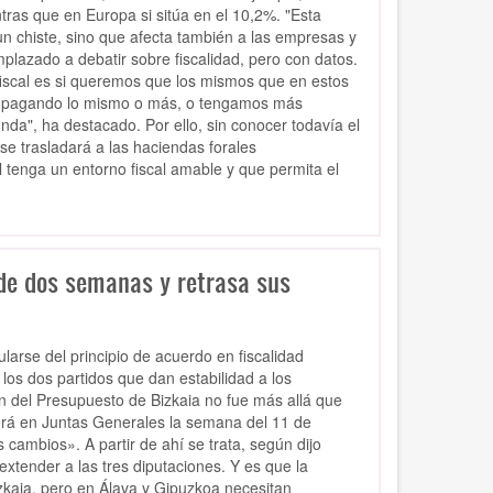
tras que en Europa si sitúa en el 10,2%. "Esta
un chiste, sino que afecta también a las empresas y
plazado a debatir sobre fiscalidad, pero con datos.
scal es si queremos que los mismos que en estos
 pagando lo mismo o más, o tengamos más
a", ha destacado. Por ello, sin conocer todavía el
se trasladará a las haciendas forales
l tenga un entorno fiscal amable y que permita el
 de dos semanas y retrasa sus
larse del principio de acuerdo en fiscalidad
s dos partidos que dan estabilidad a los
n del Presupuesto de Bizkaia no fue más allá que
cerá en Juntas Generales la semana del 11 de
 cambios». A partir de ahí se trata, según dijo
xtender a las tres diputaciones. Y es que la
kaia, pero en Álava y Gipuzkoa necesitan