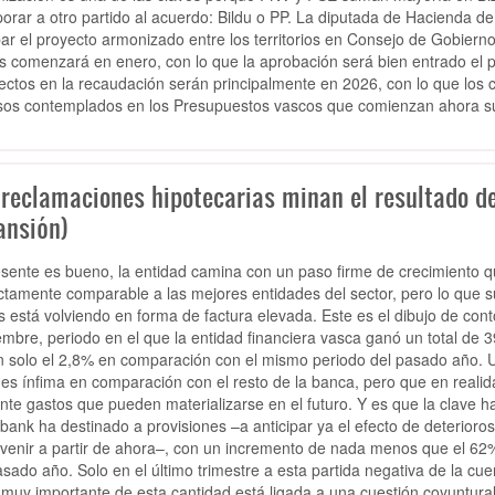
porar a otro partido al acuerdo: Bildu o PP. La diputada de Hacienda de B
ar el proyecto armonizado entre los territorios en Consejo de Gobierno 
s comenzará en enero, con lo que la aprobación será bien entrado el pr
fectos en la recaudación serán principalmente en 2026, con lo que los
sos contemplados en los Presupuestos vascos que comienzan ahora su
 reclamaciones hipotecarias minan el resultado de
ansión)
esente es bueno, la entidad camina con un paso firme de crecimiento 
ctamente comparable a las mejores entidades del sector, pero lo que su
s está volviendo en forma de factura elevada. Este es el dibujo de con
embre, periodo en el que la entidad financiera vasca ganó un total de
n solo el 2,8% en comparación con el mismo periodo del pasado año. U
 es ínfima en comparación con el resto de la banca, pero que en realid
nte gastos que pueden materializarse en el futuro. Y es que la clave h
bank ha destinado a provisiones –a anticipar ya el efecto de deterioros
venir a partir de ahora–, con un incremento de nada menos que el 6
asado año. Solo en el último trimestre a esta partida negativa de la c
 muy importante de esta cantidad está ligada a una cuestión coyuntural