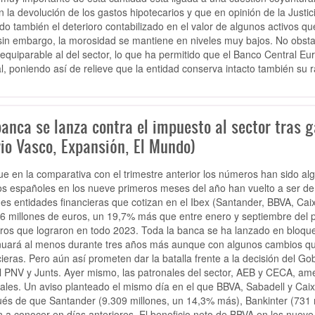
n la devolución de los gastos hipotecarios y que en opinión de la Justic
o también el deterioro contabilizado en el valor de algunos activos qu
sin embargo, la morosidad se mantiene en niveles muy bajos. No obsta
 equiparable al del sector, lo que ha permitido que el Banco Central E
al, poniendo así de relieve que la entidad conserva intacto también su 
anca se lanza contra el impuesto al sector tras g
rio Vasco, Expansión, El Mundo)
e en la comparativa con el trimestre anterior los números han sido algo
s españoles en los nueve primeros meses del año han vuelto a ser de ré
es entidades financieras que cotizan en el Ibex (Santander, BBVA, Cai
6 millones de euros, un 19,7% más que entre enero y septiembre del 
ros que lograron en todo 2023. Toda la banca se ha lanzado en bloque 
nuará al menos durante tres años más aunque con algunos cambios que
cieras. Pero aún así prometen dar la batalla frente a la decisión del G
l PNV y Junts. Ayer mismo, las patronales del sector, AEB y CECA, am
nales. Un aviso planteado el mismo día en el que BBVA, Sabadell y Cai
és de que Santander (9.309 millones, un 14,3% más), Bankinter (731 m
n a conocer en días anteriores. El beneficio neto de BBVA en los nuev