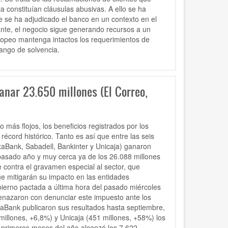
ia constituían cláusulas abusivas. A ello se ha
e se ha adjudicado el banco en un contexto en el
nte, el negocio sigue generando recursos a un
uropeo mantenga intactos los requerimientos de
rango de solvencia.
anar 23.650 millones (El Correo,
 más flojos, los beneficios registrados por los
cord histórico. Tanto es así que entre las seis
xaBank, Sabadell, Bankinter y Unicaja) ganaron
pasado año y muy cerca ya de los 26.088 millones
contra el gravamen especial al sector, que
 mitigarán su impacto en las entidades
obierno pactada a última hora del pasado miércoles
enazaron con denunciar este impuesto ante los
xaBank publicaron sus resultados hasta septiembre,
illones, +6,8%) y Unicaja (451 millones, +58%) los
e primeros meses del año alcanzó los 7.622