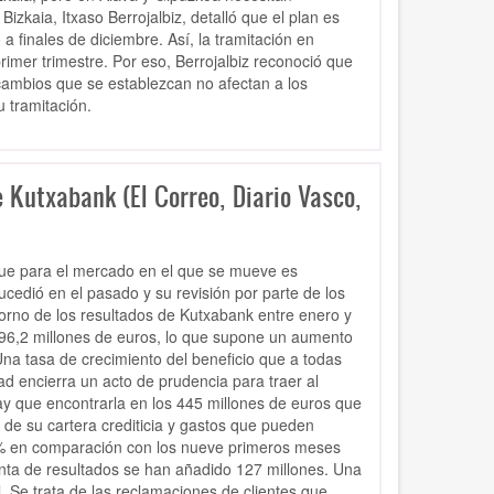
izkaia, Itxaso Berrojalbiz, detalló que el plan es
a finales de diciembre. Así, la tramitación en
imer trimestre. Por eso, Berrojalbiz reconoció que
 cambios que se establezcan no afectan a los
 tramitación.
 Kutxabank (El Correo, Diario Vasco,
que para el mercado en el que se mueve es
cedió en el pasado y su revisión por parte de los
torno de los resultados de Kutxabank entre enero y
 396,2 millones de euros, lo que supone un aumento
na tasa de crecimiento del beneficio que a todas
ad encierra un acto de prudencia para traer al
ay que encontrarla en los 445 millones de euros que
 de su cartera crediticia y gastos que pueden
2% en comparación con los nueve primeros meses
uenta de resultados se han añadido 127 millones. Una
. Se trata de las reclamaciones de clientes que