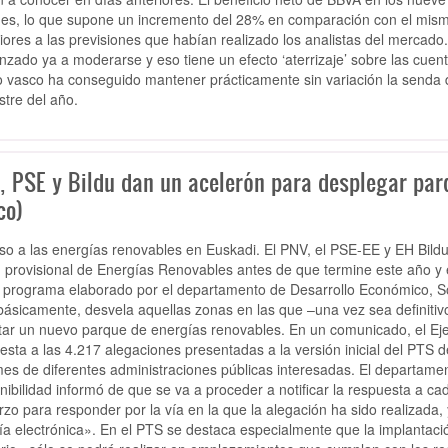
nes, lo que supone un incremento del 28% en comparación con el mis
iores a las previsiones que habían realizado los analistas del mercado.
zado ya a moderarse y eso tiene un efecto ‘aterrizaje’ sobre las cuenta
 vasco ha conseguido mantener prácticamente sin variación la senda d
tre del año.
, PSE y Bildu dan un acelerón para desplegar parq
co)
so a las energías renovables en Euskadi. El PNV, el PSE-EE y EH Bildu 
 provisional de Energías Renovables antes de que termine este año y e
 programa elaborado por el departamento de Desarrollo Económico, So
básicamente, desvela aquellas zonas en las que –una vez sea definiti
tar un nuevo parque de energías renovables. En un comunicado, el Eje
esta a las 4.217 alegaciones presentadas a la versión inicial del PTS
mes de diferentes administraciones públicas interesadas. El departamen
nibilidad informó de que se va a proceder a notificar la respuesta a c
rzo para responder por la vía en la que la alegación ha sido realizada
ía electrónica». En el PTS se destaca especialmente que la implantaci