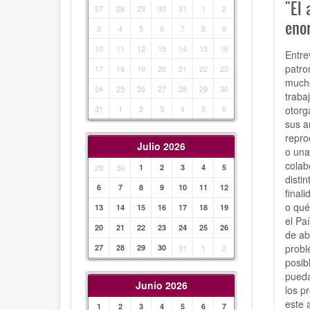
"El
27
28
29
30
31
1
2
enor
3
4
5
6
7
8
9
10
11
12
13
14
15
16
Entre
patro
17
18
19
20
21
22
23
mucho
24
25
26
27
28
29
30
traba
otorg
31
1
2
3
4
5
6
sus a
repro
Julio 2026
o una
colab
29
30
1
2
3
4
5
disti
6
7
8
9
10
11
12
final
o qué
13
14
15
16
17
18
19
el Pa
20
21
22
23
24
25
26
de ab
probl
27
28
29
30
31
1
2
posib
pueda
Junio 2026
los p
este 
1
2
3
4
5
6
7