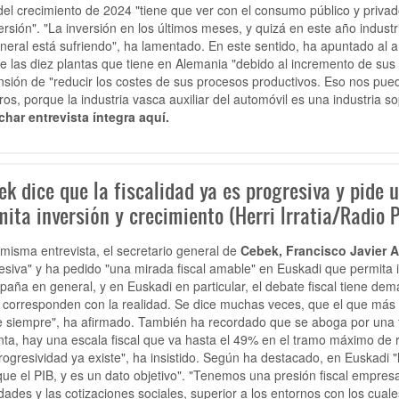
el crecimiento de 2024 "tiene que ver con el consumo público y privad
versión". "La inversión en los últimos meses, y quizá en este año indust
neral está sufriendo", ha lamentado. En este sentido, ha apuntado al 
de las diez plantas que tiene en Alemania "debido al incremento de sus co
nsión de "reducir los costes de sus procesos productivos. Eso nos pued
ros, porque la industria vasca auxiliar del automóvil es una industria 
har entrevista íntegra aquí.
ek dice que la fiscalidad ya es progresiva y pide
ita inversión y crecimiento (Herri Irratia/Radio 
 misma entrevista, el secretario general de
Cebek, Francisco Javier 
esiva" y ha pedido "una mirada fiscal amable" en Euskadi que permita 
paña en general, y en Euskadi en particular, el debate fiscal tiene d
 corresponden con la realidad. Se dice muchas veces, que el que más t
 siempre", ha afirmado. También ha recordado que se aboga por una fi
nta, hay una escala fiscal que va hasta el 49% en el tramo máximo de r
progresividad ya existe", ha insistido. Según ha destacado, en Euskadi "
ue el PIB, y es un dato objetivo". "Tenemos una presión fiscal empresa
dades y las cotizaciones sociales, superior a los entornos con los cu