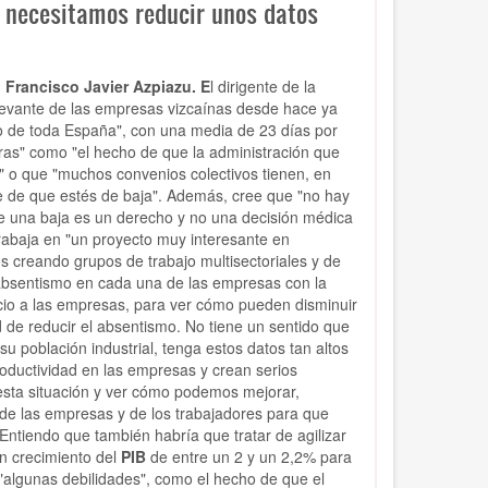
 necesitamos reducir unos datos
 Francisco Javier Azpiazu. E
l dirigente de la
levante de las empresas vizcaínas desde hace ya
mo de toda España", con una media de 23 días por
uras" como "el hecho de que la administración que
to" o que "muchos convenios colectivos tienen, en
e de que estés de baja". Además, cree que "no hay
ue una baja es un derecho y no una decisión médica
rabaja en "un proyecto muy interesante en
os creando grupos de trabajo multisectoriales y de
 absentismo en cada una de las empresas con la
icio a las empresas, para ver cómo pueden disminuir
d de reducir el absentismo. No tiene un sentido que
u población industrial, tenga estos datos tan altos
oductividad en las empresas y crean serios
esta situación y ver cómo podemos mejorar,
de las empresas y de los trabajadores para que
Entiendo que también habría que tratar de agilizar
un crecimiento del
PIB
de entre un 2 y un 2,2% para
"algunas debilidades", como el hecho de que el