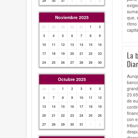
29
30
31
1
2
3
4
exige
sumad
Noviembre 2025
que, 
ritmo
27
29
29
30
31
1
2
capit
3
4
5
6
7
8
9
10
11
12
13
14
15
16
La b
17
18
19
20
21
22
23
Dia
24
25
26
27
28
29
30
Aunqu
Octubre 2025
banco
grand
29
30
1
2
3
4
5
23.65
6
7
8
9
10
11
12
de eu
conti
13
14
15
16
17
18
19
finan
20
21
22
23
24
25
26
con e
27
28
29
30
31
1
2
tribu
despu
diera