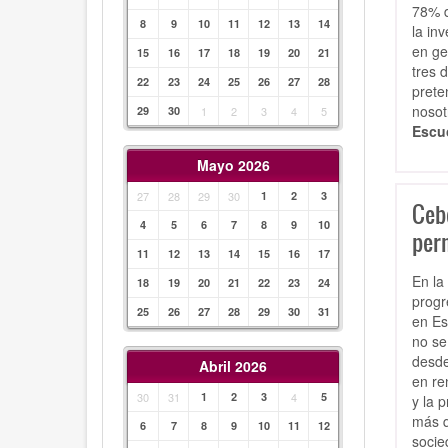
78% d
8
9
10
11
12
13
14
la in
en ge
15
16
17
18
19
20
21
tres 
22
23
24
25
26
27
28
prete
nosot
29
30
1
2
3
4
5
Escuc
Mayo 2026
27
28
29
30
1
2
3
Ceb
4
5
6
7
8
9
10
perm
11
12
13
14
15
16
17
En la
18
19
20
21
22
23
24
progr
25
26
27
28
29
30
31
en Es
no se
desde
Abril 2026
en re
30
31
1
2
3
4
5
y la 
más q
6
7
8
9
10
11
12
socie