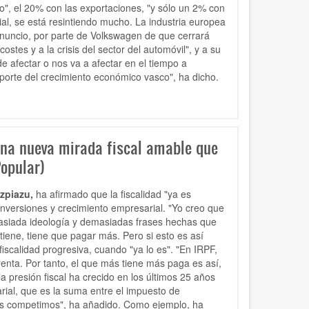
o", el 20% con las exportaciones, "y sólo un 2% con
rial, se está resintiendo mucho. La industria europea
anuncio, por parte de Volkswagen de que cerrará
stes y a la crisis del sector del automóvil", y a su
e afectar o nos va a afectar en el tiempo a
soporte del crecimiento económico vasco", ha dicho.
 una nueva mirada fiscal amable que
Popular)
Azpiazu,
ha afirmado que la fiscalidad "ya es
inversiones y crecimiento empresarial. "Yo creo que
emasiada ideología y demasiadas frases hechas que
iene, tiene que pagar más. Pero si esto es así
scalidad progresiva, cuando "ya lo es". "En IRPF,
enta. Por tanto, el que más tiene más paga es así,
la presión fiscal ha crecido en los últimos 25 años
rial, que es la suma entre el impuesto de
ales competimos", ha añadido. Como ejemplo, ha