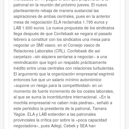
patronal en la reunión del próximo jueves. El nuevo
planteamiento rebaja de manera sustancial las
aspiraciones de ambas centrales, pues en la anterior
mesa de negociación ELA reclamaba 1.795 euros y
LAB 1.600 euros. La nueva propuesta de los sindicatos
llega después de que Confebask se negara el pasado
febrero a constituir con los sindicatos una mesa para
negociar un SMI vasco, en el Consejo vasco de
Relaciones Laborales (CRL). Confebask dio así
carpetazo –sin siquiera sentarse a negociar– a una
reivindicación que logró un respaldo prácticamente
inédito entre unas centrales con relaciones turbulentas.
El argumento que la organización empresarial esgrimió
entonces fue que un salario mínimo autonómico
«supone un riesgo para la competitividad» en un
momento de fuerte incremento de los costes laborales,
al que se suma la incertidumbre internacional. «En la
mochila empresarial no caben más piedras», señaló a
este periódico la presidenta de la patronal, Tamara
Yagüe.
ELA y LAB extienden a las patronales
provinciales la crítica por sobre la «poca capacidad
negociadora», pues Adegi, Cebek y SEA han