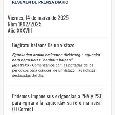
Vierne
s, 1
4
de marzo de 2025
Núm 189
2
/2025
Año XXXVIII
Begiratu batean/ De un vistazo
Egunkarien azalak erakusten dizkizuegu, eguneko
berri nagusietaz “begiratu batean”
jabetzeko /
Comenzamos con las portadas de los
periódicos para conocer ‘de un vistazo' las noticias
destacadas del día.
Podemos impone sus exigencias a PNV y PSE
para «girar a la izquierda» su reforma fiscal
(El Correo)