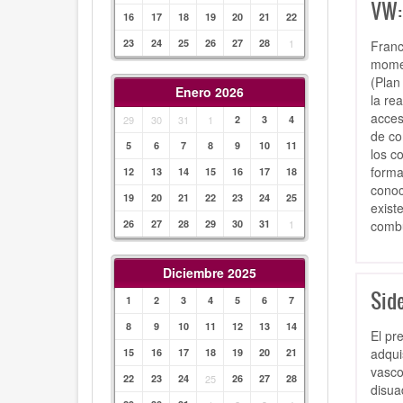
VW:
16
17
18
19
20
21
22
23
24
25
26
27
28
1
Franc
momen
(Plan
Enero 2026
la re
acces
29
30
31
1
2
3
4
de co
5
6
7
8
9
10
11
los c
forma
12
13
14
15
16
17
18
conoc
19
20
21
22
23
24
25
exist
combu
26
27
28
29
30
31
1
Diciembre 2025
Side
1
2
3
4
5
6
7
8
9
10
11
12
13
14
El pr
adqui
15
16
17
18
19
20
21
vasco
22
23
24
25
26
27
28
disua