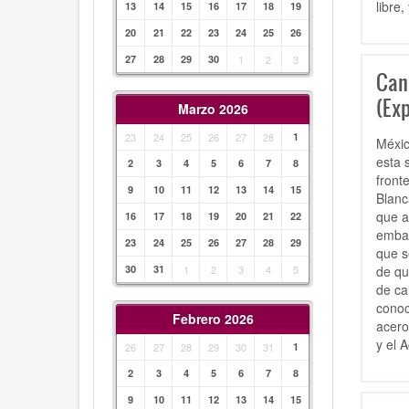
libre
13
14
15
16
17
18
19
20
21
22
23
24
25
26
27
28
29
30
1
2
3
Can
(Ex
Marzo 2026
23
24
25
26
27
28
1
Méxic
esta 
2
3
4
5
6
7
8
front
9
10
11
12
13
14
15
Blanc
que a
16
17
18
19
20
21
22
embar
23
24
25
26
27
28
29
que s
de qu
30
31
1
2
3
4
5
de ca
conoc
Febrero 2026
acero
y el 
26
27
28
29
30
31
1
2
3
4
5
6
7
8
9
10
11
12
13
14
15