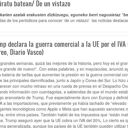
iratu batean/ De un vistazo
arien azalak erakusten dizkizuegu, eguneko berri nagusietaz “be
das de los periódicos para conocer ‘de un vistazo' las noticias destaca
p declara la guerra comercial a la UE por el IVA (
eo, Diario Vasco)
 grandes semanas, quizá las mejores de la historia, pero hoy es el gr
s grande de nuevo!”. Con estas palabras, y en mayúsculas, anunció a
 batería de tarifas que aumentan la presión en la guerra comercial co
e las principales damnificadas, junto a Japón y Corea del Sur. Lo hizo 
recer con mucho retraso en una rueda de prensa en el Despacho Oval.
itando información con cuentagotas, a sabiendas de que el mundo esta
tigo arancelario de Trump. Fue especialmente duro con Europa y definió 
VA a las importaciones, que previamente ya había tachado de “elevado e 
igantes tecnológicos como Apple o Meta que han supuesto sanciones mill
a, entre otros países. También habló de los impuestos que “están mat
a. Trump aseguró ayer que la UE cobra un IVA del 20%. Lo cierto es q
rma generalizada, aunque los países de la UE también pueden utilizar t