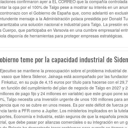
iaciones confirmaron ayer a EL CORREO que la compañía controlada po
ntar la opa por el 100% de Talgo pese a mostrar su interés en un anun
contronazo con el Gobierno de España que, como adelantó en exclusiv
ntundente mensaje a la Administración polaca presidida por Donald Tusk
arantizaba una solución nacional e industrial para Talgo. La presión e
s Cuerpo, que participaba en Varsovia en una cumbre empresarial entre
ola disponía de herramientas para proteger empresas estratégicas.
obierno teme por la capacidad industrial de Siden
 Ejecutivo se mantiene la preocupación sobre el problema industrial de T
 vasco que lidera Sidenor. Jainaga está acompañado por las fundacion
 Finkatuz, en su puja de 4,15 euros por título para hacerse con el 29,
 en función del cumplimiento del plan de negocio de Talgo en 2027 y 
millones de pago fijo y 24 millones en variable) que este grupo pone s
0%, Talgo necesita una inversión urgente de unos 100 millones para am
encia que no se cubre en unos meses. Es por este déficit de fuerza pr
ncia tanto a PFR como a Jupiter. Los ministerios implicados en la tutel
portes, Economía e Industria, están seguros de que la española preci
trial, que debe pasar por alianzas comerciales o su integración en u
s de Palacio ha demostrado tener problemas para cumplir en tiempo y 