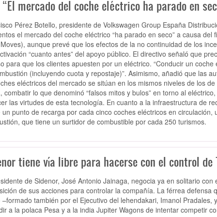
 “El mercado del coche eléctrico ha parado en se
isco Pérez Botello, presidente de Volkswagen Group España Distribuci
tos el mercado del coche eléctrico “ha parado en seco” a causa del fi
 Moves), aunque prevé que los efectos de la no continuidad de los ince
activación “cuanto antes” del apoyo público. El directivo señaló que pr
o para que los clientes apuesten por un eléctrico. “Conducir un coche
mbustión (incluyendo cuota y repostaje)”. Asimismo, añadió que las a
oches eléctricos del mercado se sitúan en los mismos niveles de los de 
, combatir lo que denominó “falsos mitos y bulos” en torno al eléctrico
er las virtudes de esta tecnología. En cuanto a la infraestructura de re
e un punto de recarga por cada cinco coches eléctricos en circulación, u
stión, que tiene un surtidor de combustible por cada 250 turismos.
nor tiene vía libre para hacerse con el control de
esidente de Sidenor, José Antonio Jainaga, negocia ya en solitario con el
sición de sus acciones para controlar la compañía. La férrea defensa
 –formado también por el Ejecutivo del lehendakari, Imanol Pradales, y
dir a la polaca Pesa y a la india Jupiter Wagons de intentar competir c