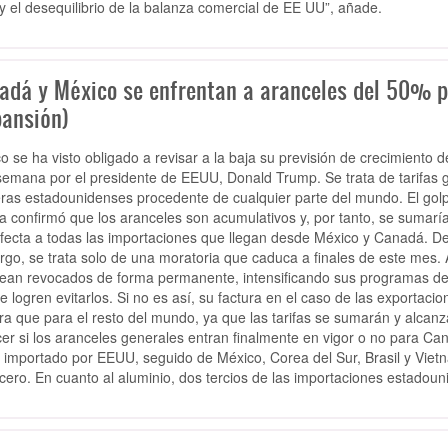
, y el desequilibrio de la balanza comercial de EE UU”, añade.
adá y México se enfrentan a aranceles del 50% pa
pansión)
o se ha visto obligado a revisar a la baja su previsión de crecimiento 
semana por el presidente de EEUU, Donald Trump. Se trata de tarifas gl
eras estadounidenses procedente de cualquier parte del mundo. El golpe
a confirmó que los aranceles son acumulativos y, por tanto, se sumarí
fecta a todas las importaciones que llegan desde México y Canadá. D
go, se trata solo de una moratoria que caduca a finales de este mes. A
ean revocados de forma permanente, intensificando sus programas de 
e logren evitarlos. Si no es así, su factura en el caso de las exportac
ra que para el resto del mundo, ya que las tarifas se sumarán y alcanz
er si los aranceles generales entran finalmente en vigor o no para Can
 importado por EEUU, seguido de México, Corea del Sur, Brasil y Vietn
Acero. En cuanto al aluminio, dos tercios de las importaciones estadou