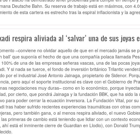
emana Deutsche Bahn. Su reserva de trabajo está en máximos, con 4.000
miento de esta cartera es estrecho tras la espiral inflacionista y la ag
adi respira aliviada al ‘salvar’ una de sus joyas 
mento –conviene no olvidar aquello de que en el mercado jamás se pu
h ball’ que suponía el hecho de que una compañía polaca llamada Pes
l 100% de una de las empresas señeras vascas, una de las pocas joya
di. Y si nada se tuerce, el fondo de inversión británico Trilantic vende
ado por el industrial José Antonio Jainaga, propietario de Sidenor. Porq
encia, pero aquí el soporte institucional es clave con el Gobierno de Pr
nas negociaciones muy duras– como en lo económico, porque inyectar
dad, por cierto, que pondrá Jainaga y la fundación BBK, que ha sido la 
ivo para poder cerrar la ecuación inversora. La Fundación Vital, por s
di tras haber sufrido recientes experiencias traumáticas con otras c
njeras, pero también gana, o al menos respira aliviado, el nuevo Gobie
 las primeras de cambio está teniendo que lidiar con un contexto econ
, ahí está el inminente cierre de Guardian en Llodio), con Donald Tru
lecido.