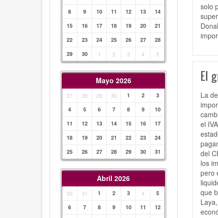
solo 
8
9
10
11
12
13
14
super
Donal
15
16
17
18
19
20
21
impor
22
23
24
25
26
27
28
29
30
1
2
3
4
5
El 
Mayo 2026
La de
27
28
29
30
1
2
3
impor
4
5
6
7
8
9
10
cambi
el IV
11
12
13
14
15
16
17
estad
18
19
20
21
22
23
24
pagan
25
26
27
28
29
30
31
del C
los i
pero 
Abril 2026
liqui
que b
30
31
1
2
3
4
5
Laya,
6
7
8
9
10
11
12
econó