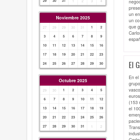
29
30
31
1
2
3
4
negoc
prese
un en
Noviembre 2025
un co
que g
27
29
29
30
31
1
2
Carlo
3
4
5
6
7
8
9
españ
10
11
12
13
14
15
16
17
18
19
20
21
22
23
El G
24
25
26
27
28
29
30
En el
Octubre 2025
grupo
vasco
29
30
1
2
3
4
5
euros
6
7
8
9
10
11
12
(153 
el 10
13
14
15
16
17
18
19
emerg
20
21
22
23
24
25
26
pacie
27
28
29
30
31
1
2
Trans
indus
Carlo