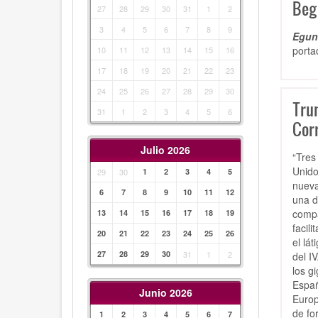
Beg
27
28
29
30
31
1
2
3
4
5
6
7
8
9
Egunk
porta
10
11
12
13
14
15
16
17
18
19
20
21
22
23
24
25
26
27
28
29
30
Trum
31
1
2
3
4
5
6
Corr
Julio 2026
“Tres
Unido
29
30
1
2
3
4
5
nueva
6
7
8
9
10
11
12
una d
compa
13
14
15
16
17
18
19
facil
20
21
22
23
24
25
26
el lá
27
28
29
30
31
1
2
del I
los g
Españ
Junio 2026
Europ
de fo
1
2
3
4
5
6
7