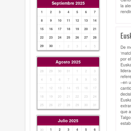
Septiembre 2025
la al
rendi
1
2
3
4
5
6
7
8
9
10
11
12
13
14
15
16
17
18
19
20
21
Eusk
22
23
24
25
26
27
28
29
30
1
2
3
4
5
De mo
‘matc
por e
Agosto 2025
Euska
lider
28
29
30
31
1
2
3
refer
4
5
6
7
8
9
10
–en u
canti
11
12
13
14
15
16
17
decis
18
19
20
21
22
23
24
Euska
25
26
27
28
29
30
31
extra
que a
Talgo
Julio 2025
estab
30
1
2
3
4
5
6