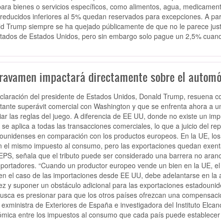
para bienes o servicios específicos, como alimentos, agua, medicamento
reducidos inferiores al 5% quedan reservados para excepciones. A parti
d Trump siempre se ha quejado públicamente de que no le parece jus
tados de Estados Unidos, pero sin embargo solo pague un 2,5% cuand
gravamen impactará directamente sobre el automóvi
claración del presidente de Estados Unidos, Donald Trump, resuena co
tante superávit comercial con Washington y que se enfrenta ahora a
ar las reglas del juego. A diferencia de EE UU, donde no existe un impu
A se aplica a todas las transacciones comerciales, lo que a juicio del re
ounidenses en comparación con los productos europeos. En la UE, los 
 el mismo impuesto al consumo, pero las exportaciones quedan exentas.
EPS, señala que el tributo puede ser considerado una barrera no aranc
mportadores. “Cuando un productor europeo vende un bien en la UE, el I
en el caso de las importaciones desde EE UU, debe adelantarse en la
dez y suponer un obstáculo adicional para las exportaciones estadouni
usca es presionar para que los otros países ofrezcan una compensació
 exministra de Exteriores de España e investigadora del Instituto Elca
mica entre los impuestos al consumo que cada país puede establecer 