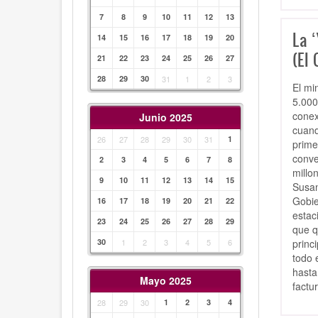
7
8
9
10
11
12
13
La ‘
14
15
16
17
18
19
20
(El 
21
22
23
24
25
26
27
28
29
30
31
1
2
3
El mi
5.000
conex
Junio 2025
cuand
26
27
28
29
30
31
1
prime
conve
2
3
4
5
6
7
8
millo
9
10
11
12
13
14
15
Susan
Gobie
16
17
18
19
20
21
22
estac
23
24
25
26
27
28
29
que q
princ
30
1
2
3
4
5
6
todo 
hasta
Mayo 2025
factu
28
29
30
1
2
3
4