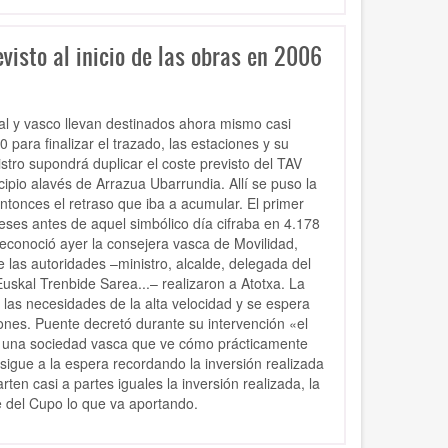
evisto al inicio de las obras en 2006
al y vasco llevan destinados ahora mismo casi
 para finalizar el trazado, las estaciones y su
istro supondrá duplicar el coste previsto del TAV
pio alavés de Arrazua Ubarrundia. Allí se puso la
tonces el retraso que iba a acumular. El primer
eses antes de aquel simbólico día cifraba en 4.178
reconoció ayer la consejera vasca de Movilidad,
 las autoridades –ministro, alcalde, delegada del
uskal Trenbide Sarea...– realizaron a Atotxa. La
las necesidades de la alta velocidad y se espera
lones. Puente decretó durante su intervención «el
 de una sociedad vasca que ve cómo prácticamente
 sigue a la espera recordando la inversión realizada
en casi a partes iguales la inversión realizada, la
 del Cupo lo que va aportando.