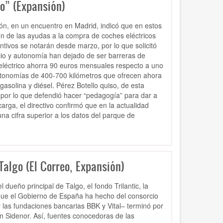
co” (Expansión)
ón, en un encuentro en Madrid, indicó que en estos
n de las ayudas a la compra de coches eléctricos
ntivos se notarán desde marzo, por lo que solicitó
ecio y autonomía han dejado de ser barreras de
 eléctrico ahorra 90 euros mensuales respecto a uno
utonomías de 400-700 kilómetros que ofrecen ahora
gasolina y diésel. Pérez Botello quiso, de esta
, por lo que defendió hacer “pedagogía” para dar a
carga, el directivo confirmó que en la actualidad
na cifra superior a los datos del parque de
 Talgo (El Correo, Expansión)
 dueño principal de Talgo, el fondo Trilantic, la
 que el Gobierno de España ha hecho del consorcio
 las fundaciones bancarias BBK y Vital– terminó por
on Sidenor. Así, fuentes conocedoras de las