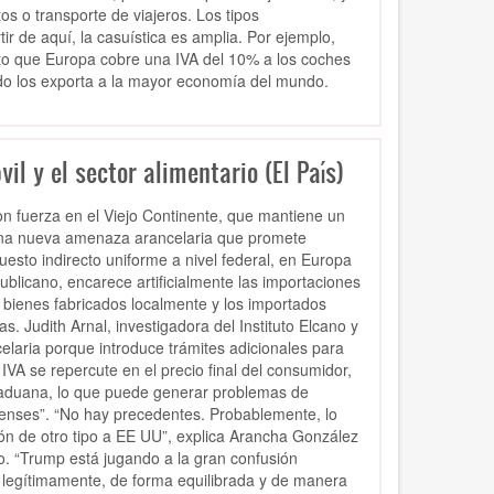
s o transporte de viajeros. Los tipos
r de aquí, la casuística es amplia. Por ejemplo,
to que Europa cobre una IVA del 10% a los coches
o los exporta a la mayor economía del mundo.
l y el sector alimentario (El País)
n fuerza en el Viejo Continente, que mantiene un
 una nueva amenaza arancelaria que promete
esto indirecto uniforme a nivel federal, en Europa
publicano, encarece artificialmente las importaciones
bienes fabricados localmente y los importados
 Judith Arnal, investigadora del Instituto Elcano y
elaria porque introduce trámites adicionales para
VA se repercute en el precio final del consumidor,
 aduana, lo que puede generar problemas de
denses”. “No hay precedentes. Probablemente, lo
n de otro tipo a EE UU”, explica Arancha González
no. “Trump está jugando a la gran confusión
legítimamente, de forma equilibrada y de manera