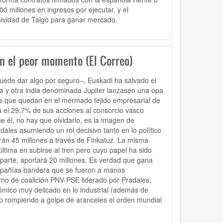
 millones en ingresos por ejecutar, y el
resividad de Talgo para ganar mercado.
en el peor momento (El Correo)
ede dar algo por seguro–, Euskadi ha salvado el
a y otra india denominada Jupiter lanzasen una opa
s que quedan en el mermado tejido empresarial de
rá el 29,7% de sus acciones al consorcio vasco
ue él, no hay que olvidarlo, es la imagen de
adales asumiendo un rol decisivo tanto en lo político
án 45 millones a través de Finkatuz. La misma
última en subirse al tren pero cuyo papel ha sido
u parte, aportará 20 millones. Es verdad que gana
ompañías bandera que se fueron a manos
rno de coalición PNV-PSE liderado por Pradales,
ómico muy delicado en lo industrial (además de
mp rompiendo a golpe de aranceles el orden mundial