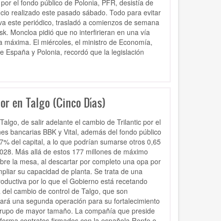
r el fondo público de Polonia, PFR, desistía de
cio realizado este pasado sábado. Todo para evitar
a este periódico, trasladó a comienzos de semana
. Moncloa pidió que no interfirieran en una vía
ra máxima. El miércoles, el ministro de Economía,
 España y Polonia, recordó que la legislación
or en Talgo (Cinco Días)
algo, de salir adelante el cambio de Trilantic por el
es bancarias BBK y Vital, además del fondo público
77% del capital, a lo que podrían sumarse otros 0,65
2028. Más allá de estos 177 millones de máximo
obre la mesa, al descartar por completo una opa por
pliar su capacidad de planta. Se trata de una
oductiva por lo que el Gobierno está recetando
a del cambio de control de Talgo, que son
sará una segunda operación para su fortalecimiento
n grupo de mayor tamaño. La compañía que preside
forma contratos firmados con la española Renfe o