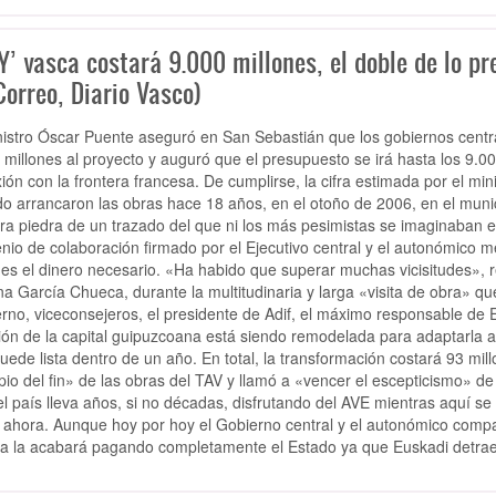
Y’ vasca costará 9.000 millones, el doble de lo pr
Correo, Diario Vasco)
nistro Óscar Puente aseguró en San Sebastián que los gobiernos centr
 millones al proyecto y auguró que el presupuesto se irá hasta los 9.000
ión con la frontera francesa. De cumplirse, la cifra estimada por el min
o arrancaron las obras hace 18 años, en el otoño de 2006, en el munici
ra piedra de un trazado del que ni los más pesimistas se imaginaban en
nio de colaboración firmado por el Ejecutivo central y el autonómico m
nes el dinero necesario. «Ha habido que superar muchas vicisitudes», 
a García Chueca, durante la multitudinaria y larga «visita de obra» que
rno, viceconsejeros, el presidente de Adif, el máximo responsable de E
ión de la capital guipuzcoana está siendo remodelada para adaptarla a 
uede lista dentro de un año. En total, la transformación costará 93 mil
ipio del fin» de las obras del TAV y llamó a «vencer el escepticismo»
el país lleva años, si no décadas, disfrutando del AVE mientras aquí se
 ahora. Aunque hoy por hoy el Gobierno central y el autonómico compart
ra la acabará pagando completamente el Estado ya que Euskadi detrae