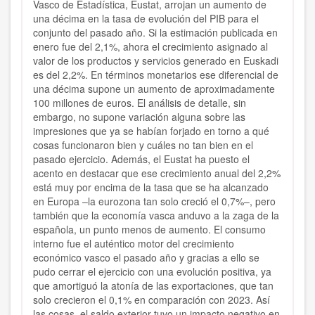
Vasco de Estadística, Eustat, arrojan un aumento de
una décima en la tasa de evolución del PIB para el
conjunto del pasado año. Si la estimación publicada en
enero fue del 2,1%, ahora el crecimiento asignado al
valor de los productos y servicios generado en Euskadi
es del 2,2%. En términos monetarios ese diferencial de
una décima supone un aumento de aproximadamente
100 millones de euros. El análisis de detalle, sin
embargo, no supone variación alguna sobre las
impresiones que ya se habían forjado en torno a qué
cosas funcionaron bien y cuáles no tan bien en el
pasado ejercicio. Además, el Eustat ha puesto el
acento en destacar que ese crecimiento anual del 2,2%
está muy por encima de la tasa que se ha alcanzado
en Europa –la eurozona tan solo creció el 0,7%–, pero
también que la economía vasca anduvo a la zaga de la
española, un punto menos de aumento. El consumo
interno fue el auténtico motor del crecimiento
económico vasco el pasado año y gracias a ello se
pudo cerrar el ejercicio con una evolución positiva, ya
que amortiguó la atonía de las exportaciones, que tan
solo crecieron el 0,1% en comparación con 2023. Así
las cosas, el saldo exterior tuvo un impacto negativo en