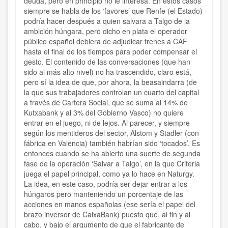
deuda, pero en principio no le interesa. En estos casos
siempre se habla de los ‘favores’ que Renfe (el Estado)
podría hacer después a quien salvara a Talgo de la
ambición húngara, pero dicho en plata el operador
público español debiera de adjudicar trenes a CAF
hasta el final de los tiempos para poder compensar el
gesto. El contenido de las conversaciones (que han
sido al más alto nivel) no ha trascendido, claro está,
pero sí la idea de que, por ahora, la beasaindarra (de
la que sus trabajadores controlan un cuarto del capital
a través de Cartera Social, que se suma al 14% de
Kutxabank y al 3% del Gobierno Vasco) no quiere
entrar en el juego, ni de lejos. Al parecer, y siempre
según los mentideros del sector, Alstom y Stadler (con
fábrica en Valencia) también habrían sido ‘tocados’. Es
entonces cuando se ha abierto una suerte de segunda
fase de la operación ‘Salvar a Talgo’, en la que Criteria
juega el papel principal, como ya lo hace en Naturgy.
La idea, en este caso, podría ser dejar entrar a los
húngaros pero manteniendo un porcentaje de las
acciones en manos españolas (ese sería el papel del
brazo inversor de CaixaBank) puesto que, al fin y al
cabo, y bajo el argumento de que el fabricante de