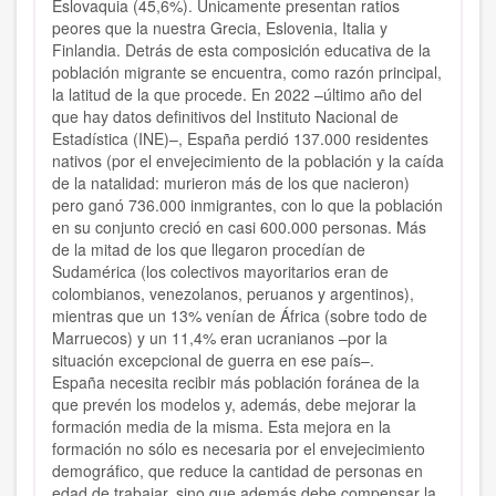
Eslovaquia (45,6%). Únicamente presentan ratios
peores que la nuestra Grecia, Eslovenia, Italia y
Finlandia. Detrás de esta composición educativa de la
población migrante se encuentra, como razón principal,
la latitud de la que procede. En 2022 –último año del
que hay datos definitivos del Instituto Nacional de
Estadística (INE)–, España perdió 137.000 residentes
nativos (por el envejecimiento de la población y la caída
de la natalidad: murieron más de los que nacieron)
pero ganó 736.000 inmigrantes, con lo que la población
en su conjunto creció en casi 600.000 personas. Más
de la mitad de los que llegaron procedían de
Sudamérica (los colectivos mayoritarios eran de
colombianos, venezolanos, peruanos y argentinos),
mientras que un 13% venían de África (sobre todo de
Marruecos) y un 11,4% eran ucranianos –por la
situación excepcional de guerra en ese país–.
España necesita recibir más población foránea de la
que prevén los modelos y, además, debe mejorar la
formación media de la misma. Esta mejora en la
formación no sólo es necesaria por el envejecimiento
demográfico, que reduce la cantidad de personas en
edad de trabajar, sino que además debe compensar la