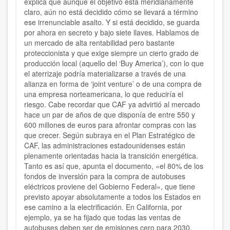
explica que aunque el objetivo está meridianamente
claro, aún no está decidido cómo se llevará a término
ese irrenunciable asalto. Y si está decidido, se guarda
por ahora en secreto y bajo siete llaves. Hablamos de
un mercado de alta rentabilidad pero bastante
proteccionista y que exige siempre un cierto grado de
producción local (aquello del ‘Buy America’), con lo que
el aterrizaje podría materializarse a través de una
alianza en forma de ‘joint venture’ o de una compra de
una empresa norteamericana, lo que reduciría el
riesgo. Cabe recordar que CAF ya advirtió al mercado
hace un par de años de que disponía de entre 550 y
600 millones de euros para afrontar compras con las
que crecer. Según subraya en el Plan Estratégico de
CAF, las administraciones estadounidenses están
plenamente orientadas hacia la transición energética.
Tanto es así que, apunta el documento, «el 80% de los
fondos de inversión para la compra de autobuses
eléctricos proviene del Gobierno Federal», que tiene
previsto apoyar absolutamente a todos los Estados en
ese camino a la electrificación. En California, por
ejemplo, ya se ha fijado que todas las ventas de
autobuses deben ser de emisiones cero para 2030.