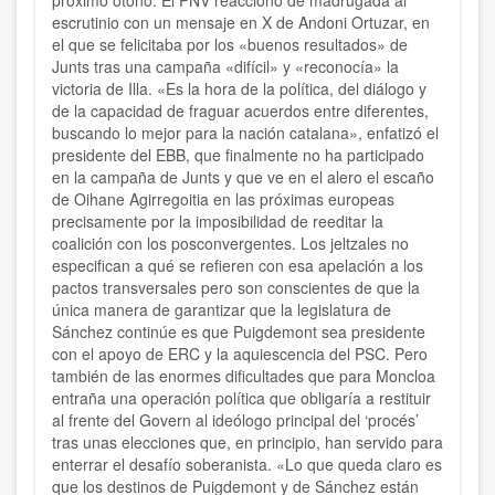
próximo otoño. El PNV reaccionó de madrugada al
escrutinio con un mensaje en X de Andoni Ortuzar, en
el que se felicitaba por los «buenos resultados» de
Junts tras una campaña «difícil» y «reconocía» la
victoria de Illa. «Es la hora de la política, del diálogo y
de la capacidad de fraguar acuerdos entre diferentes,
buscando lo mejor para la nación catalana», enfatizó el
presidente del EBB, que finalmente no ha participado
en la campaña de Junts y que ve en el alero el escaño
de Oihane Agirregoitia en las próximas europeas
precisamente por la imposibilidad de reeditar la
coalición con los posconvergentes. Los jeltzales no
especifican a qué se refieren con esa apelación a los
pactos transversales pero son conscientes de que la
única manera de garantizar que la legislatura de
Sánchez continúe es que Puigdemont sea presidente
con el apoyo de ERC y la aquiescencia del PSC. Pero
también de las enormes dificultades que para Moncloa
entraña una operación política que obligaría a restituir
al frente del Govern al ideólogo principal del ‘procés’
tras unas elecciones que, en principio, han servido para
enterrar el desafío soberanista. «Lo que queda claro es
que los destinos de Puigdemont y de Sánchez están