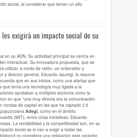
to social, al considerar que tienen un alto
 les exigirá un impacto social de su
l en su ADN. Su actividad principal se centra en
den interactuar. Su innovadora propuesta, que se
a utilizar, a modo de ratón, un ordenador y
r y director general, Eduardo Jauregi, lo resume
recuerda que en sus inicios, como una
startup
que
s que tenía una tecnología muy ligada a la
icaciones ayudaban a múltiples sectores como la
ron en que “una muy directa era la comunicación
n rondas de capital en las que ha captado 2,5
l guipuzcoana
Adegi,
como en el ámbito
usetts (MIT), entre otras iniciativas. Eduardo
esas. La rentabilidad y la competitividad son, en su
acto social se lo van a exigir a todas las
risbond no considera una obligación este carácter