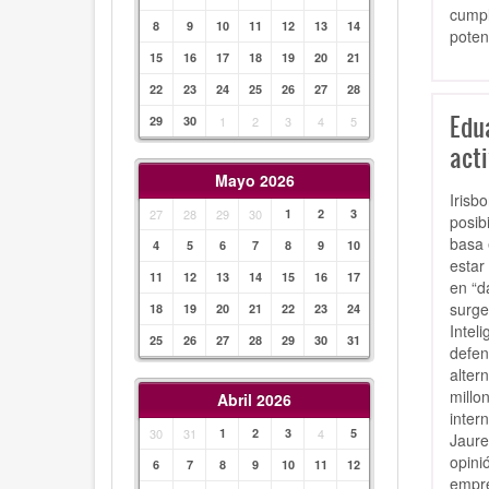
cumpl
8
9
10
11
12
13
14
poten
15
16
17
18
19
20
21
22
23
24
25
26
27
28
Edua
29
30
1
2
3
4
5
acti
Mayo 2026
Irisb
27
28
29
30
1
2
3
posib
basa 
4
5
6
7
8
9
10
estar
11
12
13
14
15
16
17
en “d
surge
18
19
20
21
22
23
24
Intel
25
26
27
28
29
30
31
defen
alter
millo
Abril 2026
inter
30
31
1
2
3
4
5
Jaure
opini
6
7
8
9
10
11
12
empre