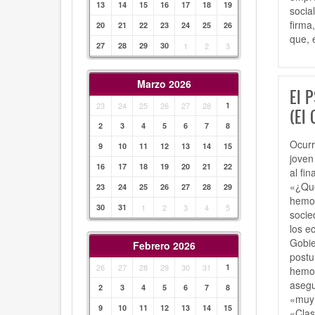
13
14
15
16
17
18
19
socia
firma
20
21
22
23
24
25
26
que, 
27
28
29
30
1
2
3
Marzo 2026
El 
23
24
25
26
27
28
1
(El 
2
3
4
5
6
7
8
Ocurr
9
10
11
12
13
14
15
joven
16
17
18
19
20
21
22
al fi
«¿Qué
23
24
25
26
27
28
29
hemos
30
31
1
2
3
4
5
socie
los e
Gobie
Febrero 2026
postu
26
27
28
29
30
31
1
hemos
asegu
2
3
4
5
6
7
8
«muy 
9
10
11
12
13
14
15
«Clas