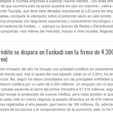
bligado a muchas empresas a explorar nuevos clientes. «Sin duda éste
 de que ocurriera esto ya tenían puestos los ojos en nosotros», valora el
rollo Tecnalia, que lleva siete décadas impulsando la I+D entre las em
ables, comparte la valoración sobre el potencial vasco en este ámbito.
os empresas con larguísima experiencia y conocimiento tecnológico dif
formadores de medida...», subraya su director de Redes y Electrificaci
 compañías «son líderes del mercado, incluso a nivel mundial, llegand
rédito se dispara en Euskadi con la firma de 4.300
reo)
imer trimestre del año ha firmado una actividad crediticia sin preceden
 de interés que, tras el ajuste del mes pasado, están en el 2,25%, ha
ancos. Así, según los datos consultados con las principales entidades 
lizaron créditos por un valor de 4.300 millones. Un empujón con el que 
r privado asciende al cierre del primer trimestre a 57.576 millones, se
dad recoge la producción de nuevos créditos, pero resta también lo que
, el saldo neto en marzo respecto al pasado diciembre es de 676 millon
ifras registradas el año pasado, que fueron de 188 millones. Es, además
siones de los bancos y el comportamiento de la economía, esto no ha