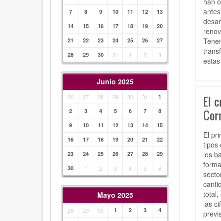
han o
antes
7
8
9
10
11
12
13
desar
14
15
16
17
18
19
20
renov
Tenem
21
22
23
24
25
26
27
trans
28
29
30
31
1
2
3
estas
Junio 2025
26
27
28
29
30
31
1
El c
2
3
4
5
6
7
8
Cor
9
10
11
12
13
14
15
El pr
16
17
18
19
20
21
22
tipos
los b
23
24
25
26
27
28
29
forma
30
1
2
3
4
5
6
secto
canti
total
Mayo 2025
las c
28
29
30
1
2
3
4
previ