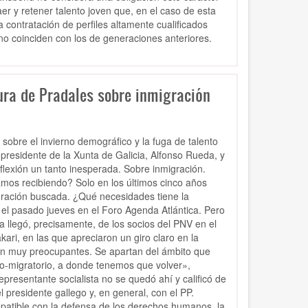
aer y retener talento joven que, en el caso de esta
contratación de perfiles altamente cualificados
o coinciden con los de generaciones anteriores.
ura de Pradales sobre inmigración
sobre el invierno demográfico y la fuga de talento
presidente de la Xunta de Galicia, Alfonso Rueda, y
eflexión un tanto inesperada. Sobre inmigración.
mos recibiendo? Solo en los últimos cinco años
ración buscada. ¿Qué necesidades tiene la
ó el pasado jueves en el Foro Agenda Atlántica. Pero
ica llegó, precisamente, de los socios del PNV en el
ri, en las que apreciaron un giro claro en la
Son muy preocupantes. Se apartan del ámbito que
o-migratorio, a donde tenemos que volver»,
epresentante socialista no se quedó ahí y calificó de
 presidente gallego y, en general, con el PP.
mpatible con la defensa de los derechos humanos, la