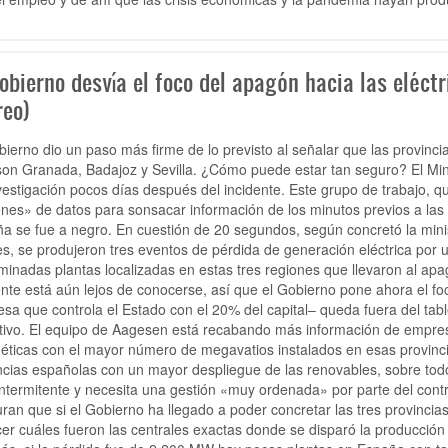
obierno desvía el foco del apagón hacia las eléct
reo)
bierno dio un paso más firme de lo previsto al señalar que las provinc
 son Granada, Badajoz y Sevilla. ¿Cómo puede estar tan seguro? El Min
vestigación pocos días después del incidente. Este grupo de trabajo, q
ones» de datos para sonsacar información de los minutos previos a las 
a se fue a negro. En cuestión de 20 segundos, según concretó la min
es, se produjeron tres eventos de pérdida de generación eléctrica por
minadas plantas localizadas en estas tres regiones que llevaron al apag
ente está aún lejos de conocerse, así que el Gobierno pone ahora el foc
sa que controla el Estado con el 20% del capital– queda fuera del tabl
tivo. El equipo de Aagesen está recabando más información de empres
éticas con el mayor número de megavatios instalados en esas provincia
ncias españolas con un mayor despliegue de las renovables, sobre todo
ntermitente y necesita una gestión «muy ordenada» por parte del contr
ran que si el Gobierno ha llegado a poder concretar las tres provinci
er cuáles fueron las centrales exactas donde se disparó la producción