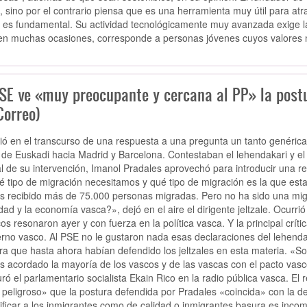
l, sino por el contrario piensa que es una herramienta muy útil para atr
, es fundamental. Su actividad tecnológicamente muy avanzada exige la 
en muchas ocasiones, corresponde a personas jóvenes cuyos valores n
PSE ve «muy preocupante y cercana al PP» la post
Correo)
ió en el transcurso de una respuesta a una pregunta un tanto genérica 
 de Euskadi hacia Madrid y Barcelona. Contestaban el lehendakari y el 
nal de su intervención, Imanol Pradales aprovechó para introducir una r
 tipo de migración necesitamos y qué tipo de migración es la que esta
 recibido más de 75.000 personas migradas. Pero no ha sido una mig
dad y la economía vasca?», dejó en el aire el dirigente jeltzale. Ocurri
cos resonaron ayer y con fuerza en la política vasca. Y la principal crít
rno vasco. Al PSE no le gustaron nada esas declaraciones del lehendaka
ra que hasta ahora habían defendido los jeltzales en esta materia. «
 acordado la mayoría de los vascos y de las vascas con el pacto vasc
ró el parlamentario socialista Ekain Rico en la radio pública vasca. El r
peligroso» que la postura defendida por Pradales «coincida» con la del
ificar a los inmigrantes como de calidad o inmigrantes basura es inco