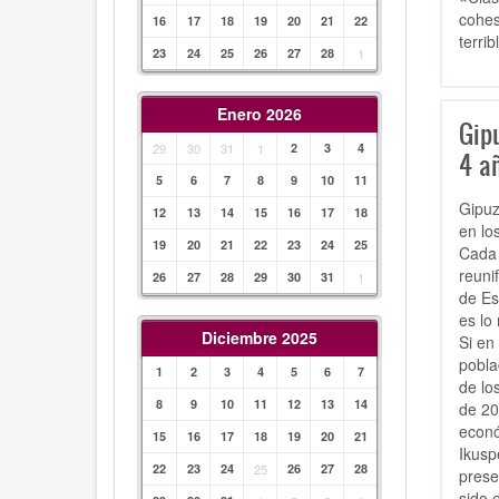
cohes
16
17
18
19
20
21
22
terrib
23
24
25
26
27
28
1
Enero 2026
Gip
29
30
31
1
2
3
4
4 añ
5
6
7
8
9
10
11
Gipuz
12
13
14
15
16
17
18
en lo
19
20
21
22
23
24
25
Cada 
reunif
26
27
28
29
30
31
1
de Es
es lo
Diciembre 2025
Si en
pobla
1
2
3
4
5
6
7
de lo
8
9
10
11
12
13
14
de 20
econó
15
16
17
18
19
20
21
Ikusp
22
23
24
25
26
27
28
prese
sido 