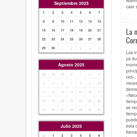
Ademá
Septiembre 2025
caer 
1
2
3
4
5
6
7
8
9
10
11
12
13
14
La n
15
16
17
18
19
20
21
Cor
22
23
24
25
26
27
28
29
30
1
2
3
4
5
Las i
ya du
momen
Agosto 2025
princ
28
29
30
31
1
2
3
red»,
neces
4
5
6
7
8
9
10
deman
11
12
13
14
15
16
17
«Nece
tiemp
18
19
20
21
22
23
24
se re
25
26
27
28
29
30
31
tiemp
puede
esta 
Julio 2025
llama
30
1
2
3
4
5
6