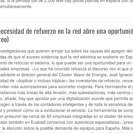
s, si la pérdida fue de 2.200 MW hay pocas plantas en España con tan
simultáneamente.
ecesidad de refuerzo en la red abre una oportunid
reo)
nvestigaciones que quieren arrojar luz sobre las causas del apagón del
das de que el suceso evidencia que la red eléctrica se sostiene en Esp
to de reforzar el sistema, lo que puede ser una oportunidad para un s
ipales empresas. «Lo que ha ocurrido refuerza el discurso con el que ya
 advierte el director general del Clúster Vasco de Energía, José Ignac
idad de «duplicar o incluso triplicar» las inversiones de refuerzo, re
dan más autorizaciones para acometer mejoras. Para Hormaeche el p
sitamos más líneas de alta tensión, más subestaciones, más centros
o, añade, hay que apostar por una digitalización acorde que permita an
cogen a través de los contadores inteligentes y de toda la sensórica de
o y predecir cómo va a evolucionar el servicio. La herramienta se comp
n presumir las cerca de 60 empresas integradas en el clúster de ener
caso también en Euskadi contamos con auténticos especialistas», pre
r la atención sobre la posible demanda de equipos para España. Más 