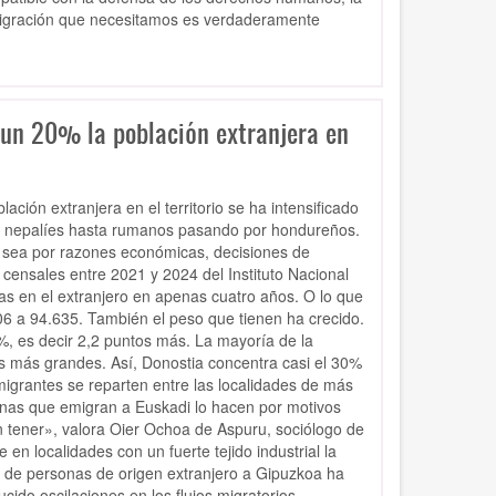
a migración que necesitamos es verdaderamente
r un 20% la población extranjera en
ación extranjera en el territorio se ha intensificado
s nepalíes hasta rumanos pasando por hondureños.
a sea por razones económicas, decisiones de
os censales entre 2021 y 2024 del Instituto Nacional
 en el extranjero en apenas cuatro años. O lo que
6 a 94.635. También el peso que tienen ha crecido.
%, es decir 2,2 puntos más. La mayoría de la
s más grandes. Así, Donostia concentra casi el 30%
 migrantes se reparten entre las localidades de más
sonas que emigran a Euskadi lo hacen por motivos
tener», valora Oier Ochoa de Aspuru, sociólogo de
n localidades con un fuerte tejido industrial la
da de personas de origen extranjero a Gipuzkoa ha
ido oscilaciones en los flujos migratorios.