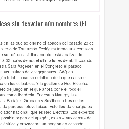
ricas sin desvelar aún nombres (El
ias en las que se originó el apagón del pasado 28 de
isterio de Transición Ecológica formó una comisión
ue se reúne casi diariamente, está analizando
12.33 horas de aquel último lunes de abril, cuando
istra Sara Aagesen en el Congreso el pasado
 un acumulado de 2,2 gigavatios (GW) en
ón total. La causa detallada de lo que causó el
o en los culpables. Y la gestión de Red Eléctrica –
ero de juego en el que ahora pone el foco el
as como Iberdrola, Endesa o Naturgy, las
s. Badajoz, Granada y Sevilla son tres de las
 de parques fotovoltaicos. Este tipo de energía es
olador nacional, que es Red Eléctrica. Los expertos
as posible origen del apagón, están «muy cerca» de
 eléctrica y provocaron un apagón en cascada.