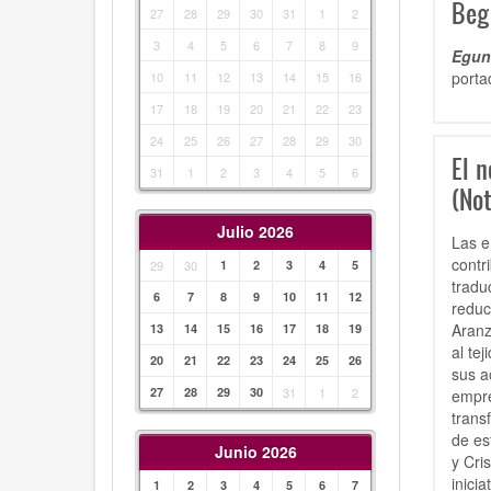
Beg
27
28
29
30
31
1
2
3
4
5
6
7
8
9
Egunk
porta
10
11
12
13
14
15
16
17
18
19
20
21
22
23
24
25
26
27
28
29
30
El n
31
1
2
3
4
5
6
(No
Julio 2026
Las e
contr
29
30
1
2
3
4
5
tradu
6
7
8
9
10
11
12
reduc
Aranz
13
14
15
16
17
18
19
al te
20
21
22
23
24
25
26
sus a
27
28
29
30
31
1
2
empre
trans
de es
Junio 2026
y Cri
inici
1
2
3
4
5
6
7