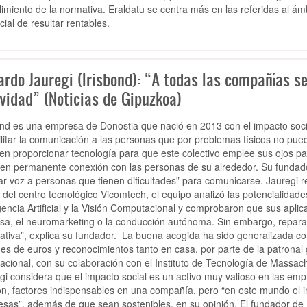
imiento de la normativa. Eraldatu se centra más en las referidas al ámbi
cial de resultar rentables.
rdo Jauregi (Irisbond): “A todas las compañías se
vidad” (Noticias de Gipuzkoa)
ond es una empresa de Donostia que nació en 2013 con el impacto socia
ilitar la comunicación a las personas que por problemas físicos no pue
en proporcionar tecnología para que este colectivo emplee sus ojos par
 en permanente conexión con las personas de su alrededor. Su fundado
ar voz a personas que tienen dificultades” para comunicarse. Jauregi 
 del centro tecnológico Vicomtech, el equipo analizó las potencialidade
igencia Artificial y la Visión Computacional y comprobaron que sus apl
sa, el neuromarketing o la conducción autónoma. Sin embargo, repara
nativa”, explica su fundador. La buena acogida ha sido generalizada co
nes de euros y reconocimientos tanto en casa, por parte de la patrona
nacional, con su colaboración con el Instituto de Tecnología de Massach
gi considera que el impacto social es un activo muy valioso en las empr
ón, factores indispensables en una compañía, pero “en este mundo el imp
sas”, además de que sean sostenibles, en su opinión. El fundador de I