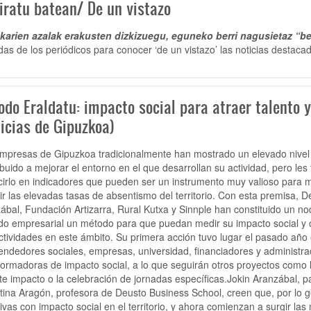
iratu batean/ De un vistazo
arien azalak erakusten dizkizuegu, eguneko berri nagusietaz “be
das de los periódicos para conocer ‘de un vistazo’ las noticias destaca
odo Eraldatu: impacto social para atraer talento 
ticias de Gipuzkoa)
mpresas de Gipuzkoa tradicionalmente han mostrado un elevado nivel de
ibuido a mejorar el entorno en el que desarrollan su actividad, pero les
cirlo en indicadores que pueden ser un instrumento muy valioso para m
ir las elevadas tasas de absentismo del territorio. Con esta premisa,
ábal, Fundación Artizarra, Rural Kutxa y Sinnple han constituido un no
jido empresarial un método para que puedan medir su impacto social y
ctividades en este ámbito. Su primera acción tuvo lugar el pasado año
ndedores sociales, empresas, universidad, financiadores y administrac
formadoras de impacto social, a lo que seguirán otros proyectos como 
te impacto o la celebración de jornadas específicas.Jokin Aranzábal, 
stina Aragón, profesora de Deusto Business School, creen que, por lo
ativas con impacto social en el territorio, y ahora comienzan a surgir 