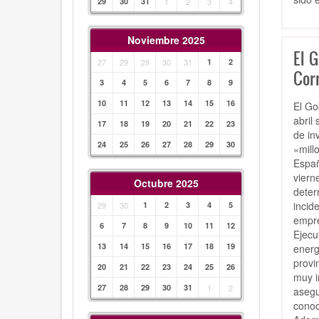
29
30
31
1
2
3
4
Noviembre 2025
El G
27
29
29
30
31
1
2
Cor
3
4
5
6
7
8
9
10
11
12
13
14
15
16
El Go
abril
17
18
19
20
21
22
23
de in
24
25
26
27
28
29
30
«mill
Españ
viern
Octubre 2025
deter
incid
29
30
1
2
3
4
5
empre
6
7
8
9
10
11
12
Ejecu
13
14
15
16
17
18
19
energ
provi
20
21
22
23
24
25
26
muy i
27
28
29
30
31
1
2
asegu
conoc