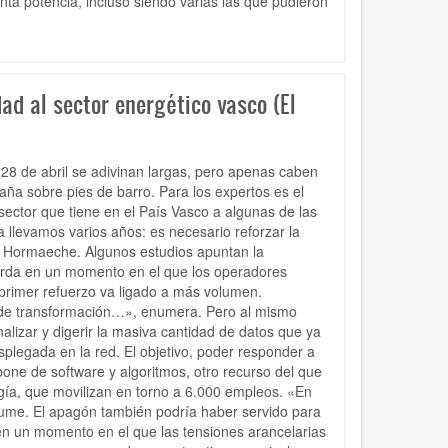
ta potencia, incluso siendo varias las que pudieron
ad al sector energético vasco (El
 28 de abril se adivinan largas, pero apenas caben
aña sobre pies de barro. Para los expertos es el
ector que tiene en el País Vasco a algunas de las
 llevamos varios años: es necesario reforzar la
io Hormaeche. Algunos estudios apuntan la
cuerda en un momento en el que los operadores
rimer refuerzo va ligado a más volumen.
 de transformación…», enumera. Pero al mismo
alizar y digerir la masiva cantidad de datos que ya
splegada en la red. El objetivo, poder responder a
one de software y algoritmos, otro recurso del que
gía, que movilizan en torno a 6.000 empleos. «En
sume. El apagón también podría haber servido para
en un momento en el que las tensiones arancelarias