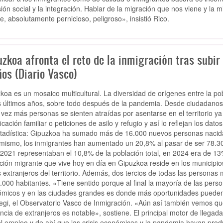
ión social y la integración. Hablar de la migración que nos viene y l
le, absolutamente pernicioso, peligroso», insistió Rico.
uzkoa afronta el reto de la inmigración tras subi
os (Diario Vasco)
koa es un mosaico multicultural. La diversidad de orígenes entre la pobl
s últimos años, sobre todo después de la pandemia. Desde ciudadano
vez más personas se sienten atraídas por asentarse en el territorio y
icación familiar o peticiones de asilo y refugio y así lo reflejan los dat
tadística: Gipuzkoa ha sumado más de 16.000 nuevos personas nacidas
 mismo, los inmigrantes han aumentado un 20,8% al pasar de ser 78.30
 2021 representaban el 10,8% de la población total, en 2024 era de 13
ción migrante que vive hoy en día en Gipuzkoa reside en los municipio
s extranjeros del territorio. Además, dos tercios de todas las personas
.000 habitantes. «Tiene sentido porque al final la mayoría de las per
micos y en las ciudades grandes es donde más oportunidades pueden 
egi, el Observatorio Vasco de Inmigración. «Aún así también vemos que e
ncia de extranjeros es notable», sostiene. El principal motor de llega
el empleo y de ahí que las crisis económicas y la pandemia hayan produc