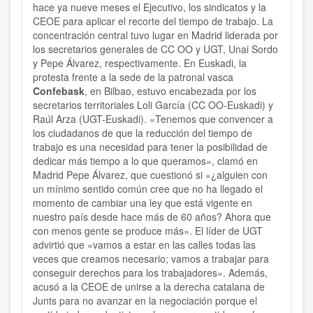
hace ya nueve meses el Ejecutivo, los sindicatos y la
CEOE para aplicar el recorte del tiempo de trabajo. La
concentración central tuvo lugar en Madrid liderada por
los secretarios generales de CC OO y UGT, Unai Sordo
y Pepe Álvarez, respectivamente. En Euskadi, la
protesta frente a la sede de la patronal vasca
Confebask
, en Bilbao, estuvo encabezada por los
secretarios territoriales Loli García (CC OO-Euskadi) y
Raúl Arza (UGT-Euskadi). «Tenemos que convencer a
los ciudadanos de que la reducción del tiempo de
trabajo es una necesidad para tener la posibilidad de
dedicar más tiempo a lo que queramos», clamó en
Madrid Pepe Álvarez, que cuestionó si «¿alguien con
un mínimo sentido común cree que no ha llegado el
momento de cambiar una ley que está vigente en
nuestro país desde hace más de 60 años? Ahora que
con menos gente se produce más». El líder de UGT
advirtió que «vamos a estar en las calles todas las
veces que creamos necesario; vamos a trabajar para
conseguir derechos para los trabajadores». Además,
acusó a la CEOE de unirse a la derecha catalana de
Junts para no avanzar en la negociación porque el