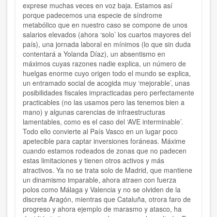
exprese muchas veces en voz baja. Estamos así
porque padecemos una especie de síndrome
metabólico que en nuestro caso se compone de unos
salarios elevados (ahora ‘solo’ los cuartos mayores del
país), una jornada laboral en mínimos (lo que sin duda
contentará a Yolanda Díaz), un absentismo en
máximos cuyas razones nadie explica, un número de
huelgas enorme cuyo origen todo el mundo se explica,
un entramado social de acogida muy ‘mejorable’, unas
posibilidades fiscales impracticadas pero perfectamente
practicables (no las usamos pero las tenemos bien a
mano) y algunas carencias de infraestructuras
lamentables, como es el caso del ‘AVE interminable’.
Todo ello convierte al País Vasco en un lugar poco
apetecible para captar inversiones foráneas. Máxime
cuando estamos rodeados de zonas que no padecen
estas limitaciones y tienen otros activos y más
atractivos. Ya no se trata solo de Madrid, que mantiene
un dinamismo imparable, ahora atraen con fuerza
polos como Málaga y Valencia y no se olviden de la
discreta Aragón, mientras que Cataluña, otrora faro de
progreso y ahora ejemplo de marasmo y atasco, ha