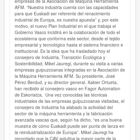
empresas de la Asociación de Máquina Herramienta
AFM.
“Nuestra industria cuenta con las capacidades
para que
Euskadi ser referente del renacimiento
industrial de Europa
, es nuestra apuesta” y, por este
motivo, el nuevo Plan Industrial en el que trabaja el
Gobierno Vasco incidirá en la colaboración de
todo el
ecosistema que conforma este sector
, desde el tejido
empresarial y tecnológico hasta el sistema financiero e
institucional. Es la idea que ha trasladado hoy el
consejero de Industria, Transición Ecológica y
Sostenibilidad,
Mikel Jauregi,
durante su visita a varias
empresas guipuzcoanas integradas en la Asociación de
la Máquina Herramienta AFM. Su presidente, José
Pérez Berdud, y su director general, Xabier Ortueta,
han recibido al consejero vasco en
Fagor Automation
de Eskoriatza
,
Una vez conocidas las técnicas
industriales de las empresas guipuzcoanas visitadas, el
consejero de Industria ha alabado la actividad del
sector de la máquina herramienta y la fabricación
avanzada vascas que, según ha dicho, “es una
buena
muestra de cómo Euskadi puede ser punta de lanza en
la reindustrialización de Europa
”. Mikel Jauregi ha
recordado que la CAV aglutina la mayor parte de la