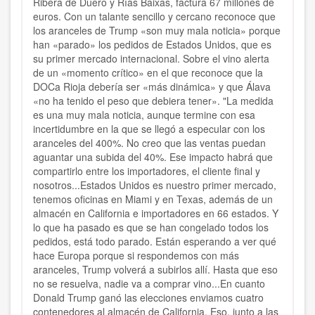
Ribera de Duero y Rías Baixas, factura 67 millones de
euros. Con un talante sencillo y cercano reconoce que
los aranceles de Trump «son muy mala noticia» porque
han «parado» los pedidos de Estados Unidos, que es
su primer mercado internacional. Sobre el vino alerta
de un «momento crítico» en el que reconoce que la
DOCa Rioja debería ser «más dinámica» y que Álava
«no ha tenido el peso que debiera tener». "La medida
es una muy mala noticia, aunque termine con esa
incertidumbre en la que se llegó a especular con los
aranceles del 400%. No creo que las ventas puedan
aguantar una subida del 40%. Ese impacto habrá que
compartirlo entre los importadores, el cliente final y
nosotros...Estados Unidos es nuestro primer mercado,
tenemos oficinas en Miami y en Texas, además de un
almacén en California e importadores en 66 estados. Y
lo que ha pasado es que se han congelado todos los
pedidos, está todo parado. Están esperando a ver qué
hace Europa porque si respondemos con más
aranceles, Trump volverá a subirlos allí. Hasta que eso
no se resuelva, nadie va a comprar vino...En cuanto
Donald Trump ganó las elecciones enviamos cuatro
contenedores al almacén de California. Eso, junto a las