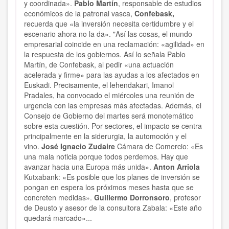
y coordinada».
Pablo Martín
, responsable de estudios
económicos de la patronal vasca,
Confebask,
recuerda que «la inversión necesita certidumbre y el
escenario ahora no la da». "Así las cosas, el mundo
empresarial coincide en una reclamación: «agilidad» en
la respuesta de los gobiernos. Así lo señala Pablo
Martín, de Confebask, al pedir «una actuación
acelerada y firme» para las ayudas a los afectados en
Euskadi. Precisamente, el lehendakari, Imanol
Pradales, ha convocado el miércoles una reunión de
urgencia con las empresas más afectadas. Además, el
Consejo de Gobierno del martes será monotemático
sobre esta cuestión. Por sectores, el impacto se centra
principalmente en la siderurgia, la automoción y el
vino.
José Ignacio Zudaire
Cámara de Comercio: «Es
una mala noticia porque todos perdemos. Hay que
avanzar hacia una Europa más unida».
Anton Arriola
Kutxabank: «Es posible que los planes de inversión se
pongan en espera los próximos meses hasta que se
concreten medidas».
Guillermo Dorronsoro
, profesor
de Deusto y asesor de la consultora Zabala: «Este año
quedará marcado»...