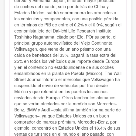
del Sur y Alemania. Japón, el tercer mayor productor
de coches del mundo, solo por detrás de China y
Estados Unidos, sufrirá sobremanera los aranceles a
los vehículos y componentes, con una posible pérdida
en términos de PIB de entre el 0,2% y el 0,9%, según el
economista jefe del Dai-ichi Life Research Institute,
Toshihiro Nagahama, citado por Efe. POr su parte, el
principal grupo automovilístico del Viejo Continente,
Volkswagen, que viene de un año pésimo con una
caída de beneficios del 33%, pagará la tasa extra del
25% en todos los vehículos que importe desde Europa
y en el contenido no estadounidense de sus coches
ensamblados en la planta de Puebla (México). The Wall
Street Journal informó el miércoles que Volkswagen ha
suspendido el envío de vehículos por tren desde
México y que retendrá en los puertos los coches
enviados desde Europa. Otros fabricantes alemanes
que se verán afectados por la medida son Mercedes-
Benz, BMW y Audi –esta última también forma parte de
Volkswagen–, ya que Estados Unidos es un buen
comprador de marcas prémium. Mercedes-Benz, por
ejemplo, concentró en Estados Unidos el 16,4% de sus
ventas de turismos en el mundo el año pasado, con