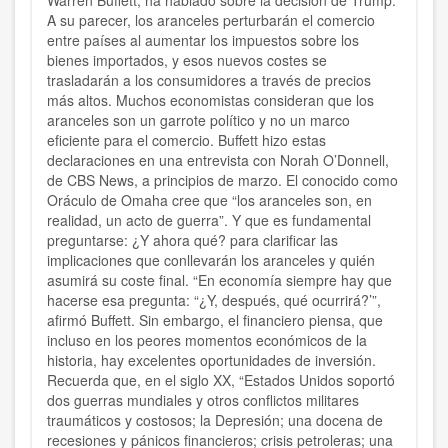
Warren Buffett, ha hablado sobre la decisión de Trump.
A su parecer, los aranceles perturbarán el comercio
entre países al aumentar los impuestos sobre los
bienes importados, y esos nuevos costes se
trasladarán a los consumidores a través de precios
más altos. Muchos economistas consideran que los
aranceles son un garrote político y no un marco
eficiente para el comercio. Buffett hizo estas
declaraciones en una entrevista con Norah O’Donnell,
de CBS News, a principios de marzo. El conocido como
Oráculo de Omaha cree que “los aranceles son, en
realidad, un acto de guerra”. Y que es fundamental
preguntarse: ¿Y ahora qué? para clarificar las
implicaciones que conllevarán los aranceles y quién
asumirá su coste final. “En economía siempre hay que
hacerse esa pregunta: “¿Y, después, qué ocurrirá?’”,
afirmó Buffett. Sin embargo, el financiero piensa, que
incluso en los peores momentos económicos de la
historia, hay excelentes oportunidades de inversión.
Recuerda que, en el siglo XX, “Estados Unidos soportó
dos guerras mundiales y otros conflictos militares
traumáticos y costosos; la Depresión; una docena de
recesiones y pánicos financieros; crisis petroleras; una