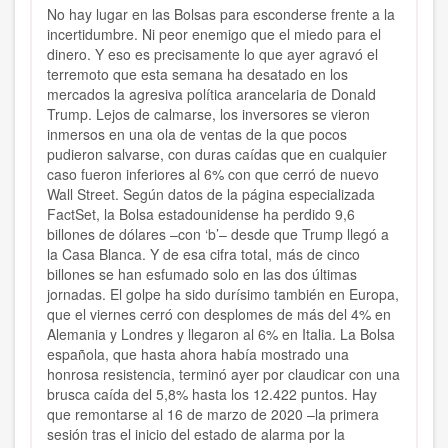
No hay lugar en las Bolsas para esconderse frente a la
incertidumbre. Ni peor enemigo que el miedo para el
dinero. Y eso es precisamente lo que ayer agravó el
terremoto que esta semana ha desatado en los
mercados la agresiva política arancelaria de Donald
Trump. Lejos de calmarse, los inversores se vieron
inmersos en una ola de ventas de la que pocos
pudieron salvarse, con duras caídas que en cualquier
caso fueron inferiores al 6% con que cerró de nuevo
Wall Street. Según datos de la página especializada
FactSet, la Bolsa estadounidense ha perdido 9,6
billones de dólares –con ‘b’– desde que Trump llegó a
la Casa Blanca. Y de esa cifra total, más de cinco
billones se han esfumado solo en las dos últimas
jornadas. El golpe ha sido durísimo también en Europa,
que el viernes cerró con desplomes de más del 4% en
Alemania y Londres y llegaron al 6% en Italia. La Bolsa
española, que hasta ahora había mostrado una
honrosa resistencia, terminó ayer por claudicar con una
brusca caída del 5,8% hasta los 12.422 puntos. Hay
que remontarse al 16 de marzo de 2020 –la primera
sesión tras el inicio del estado de alarma por la