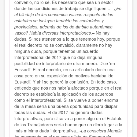
convenio, no lo sé. Es necesario que sea un sector
donde las condiciones de trabajo se dignifiquen...
– ¿En
el blindaje de los convenios vascos respecto de los
estatales se incluyen también los sectoriales y
provinciales, además de los de ámbito autonómico
vasco? Había diversas interpretaciones.–
No hay
dudas. Si nos atenemos a lo que tenemos hoy, porque
el real decreto no se convalidó, claramente no hay
ninguna duda, porque tenemos un acuerdo
interprofesional de 2017 que no deja ninguna
posibilidad de interpretarlo de otra manera. Dice ‘en
Euskadi’. El real decreto, en su articulado decía una
cosa pero en su exposición de motivos hablaba ‘de
Euskadi’. Y ahí se generó la confusión. En todo caso,
entiendo que nos nos habría afectado porque en el real
decreto se establecía la aplicación de los acuerdos
como el Interprofesional. Si se vuelve a poner encima
de la mesa sería una buena oportunidad para disipar
todas las dudas. El de 2017 no genera dudas
interpretativas, pero si se va a poner algo en el Estatuto
de los Trabajadores sería bueno que no diera lugar a la
más mínima duda interpretativa...
-La consejera Mendia
ha encargado ya el proyecto piloto de Semana de