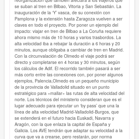
reorganización que también afectará a los viajeros que
se suban al tren en Bilbao, Vitoria y San Sebastián. La
inauguración de la ‘Y’ vasca, de su conexión con
Pamplona y la extensión hasta Zaragoza vuelven a ser
claves en todo el proyecto. Por poner un ejemplo del
impacto: viajar en tren de Bilbao a La Coruña requiere
ahora mismo más de 10 horas y varios trasbordos. La
alta velocidad iba a rebajar la duración a 6 horas y 20
minutos, aunque obligaba a cambiar de tren en Madrid.
Con la circunvalación de Olmedo el viaje podrá ser
directo y completarse en 4 horas y 30 minutos, según
los cálculos de Adif. El recorrido también pasará a ser
más corto entre las conexiones con, por poner algunos
ejemplos, Palencia,Olmedo es un pequeño municipio
de la provincia de Valladolid situado en un punto
estratégico para «mallar» las rutas de alta velocidad del
norte. Los técnicos del ministerio consideran que es el
lugar adecuado para ejecutar un ‘by pass’ que una la
línea de alta velocidad Madrid-Valladolid-Burgos, que
se extenderá en el futuro hacia Euskadi, Navarra y
Aragón, con la que enlaza la capital de España y
Galicia. Los AVE tendrán que adaptar su velocidad a la
curva que va a crearse, pero restarán, por norma