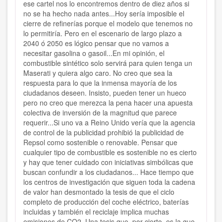
ese cartel nos lo encontremos dentro de diez años si
no se ha hecho nada antes...Hoy sería imposible el
cierre de refinerías porque el modelo que tenemos no
lo permitiría. Pero en el escenario de largo plazo a
2040 ó 2050 es lógico pensar que no vamos a
necesitar gasolina o gasoil...En mi opinión, el
combustible sintético solo servirá para quien tenga un
Maserati y quiera algo caro. No creo que sea la
respuesta para lo que la inmensa mayoría de los
ciudadanos deseen. Insisto, pueden tener un hueco
pero no creo que merezca la pena hacer una apuesta
colectiva de inversión de la magnitud que parece
requerir...Si uno va a Reino Unido vería que la agencia
de control de la publicidad prohibió la publicidad de
Repsol como sostenible o renovable. Pensar que
cualquier tipo de combustible es sostenible no es cierto
y hay que tener cuidado con iniciativas simbólicas que
buscan confundir a los ciudadanos... Hace tiempo que
los centros de investigación que siguen toda la cadena
de valor han desmontado la tesis de que el ciclo
completo de producción del coche eléctrico, baterías
incluidas y también el reciclaje implica muchas
emisiones de CO2. Una tesis que, por cierto, es la que