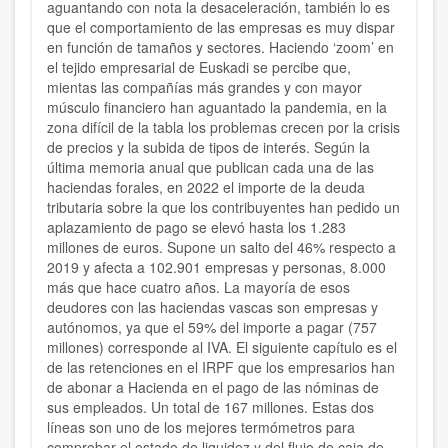
aguantando con nota la desaceleración, también lo es
que el comportamiento de las empresas es muy dispar
en función de tamaños y sectores. Haciendo ‘zoom’ en
el tejido empresarial de Euskadi se percibe que,
mientas las compañías más grandes y con mayor
músculo financiero han aguantado la pandemia, en la
zona difícil de la tabla los problemas crecen por la crisis
de precios y la subida de tipos de interés. Según la
última memoria anual que publican cada una de las
haciendas forales, en 2022 el importe de la deuda
tributaria sobre la que los contribuyentes han pedido un
aplazamiento de pago se elevó hasta los 1.283
millones de euros. Supone un salto del 46% respecto a
2019 y afecta a 102.901 empresas y personas, 8.000
más que hace cuatro años. La mayoría de esos
deudores con las haciendas vascas son empresas y
autónomos, ya que el 59% del importe a pagar (757
millones) corresponde al IVA. El siguiente capítulo es el
de las retenciones en el IRPF que los empresarios han
de abonar a Hacienda en el pago de las nóminas de
sus empleados. Un total de 167 millones. Estas dos
líneas son uno de los mejores termómetros para
comprobar el estado de liquidez y del flujo de caja de