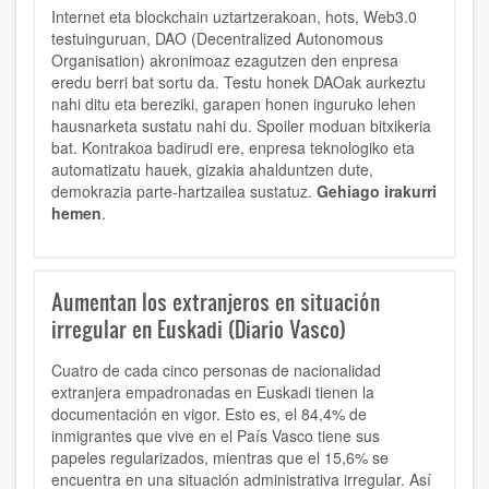
Internet eta blockchain uztartzerakoan, hots, Web3.0
testuinguruan, DAO (Decentralized Autonomous
Organisation) akronimoaz ezagutzen den enpresa
eredu berri bat sortu da. Testu honek DAOak aurkeztu
nahi ditu eta bereziki, garapen honen inguruko lehen
hausnarketa sustatu nahi du. Spoiler moduan bitxikeria
bat. Kontrakoa badirudi ere, enpresa teknologiko eta
automatizatu hauek, gizakia ahalduntzen dute,
demokrazia parte-hartzailea sustatuz.
Gehiago irakurri
hemen
.
Aumentan los extranjeros en situación
irregular en Euskadi (Diario Vasco)
Cuatro de cada cinco personas de nacionalidad
extranjera empadronadas en Euskadi tienen la
documentación en vigor. Esto es, el 84,4% de
inmigrantes que vive en el País Vasco tiene sus
papeles regularizados, mientras que el 15,6% se
encuentra en una situación administrativa irregular. Así