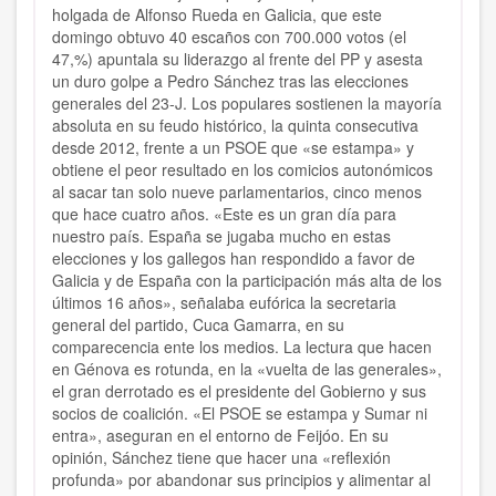
holgada de Alfonso Rueda en Galicia, que este
domingo obtuvo 40 escaños con 700.000 votos (el
47,%) apuntala su liderazgo al frente del PP y asesta
un duro golpe a Pedro Sánchez tras las elecciones
generales del 23-J. Los populares sostienen la mayoría
absoluta en su feudo histórico, la quinta consecutiva
desde 2012, frente a un PSOE que «se estampa» y
obtiene el peor resultado en los comicios autonómicos
al sacar tan solo nueve parlamentarios, cinco menos
que hace cuatro años. «Este es un gran día para
nuestro país. España se jugaba mucho en estas
elecciones y los gallegos han respondido a favor de
Galicia y de España con la participación más alta de los
últimos 16 años», señalaba eufórica la secretaria
general del partido, Cuca Gamarra, en su
comparecencia ente los medios.
La lectura que hacen
en Génova es rotunda, en la «vuelta de las generales»,
el gran derrotado es el presidente del Gobierno y sus
socios de coalición. «El PSOE se estampa y Sumar ni
entra», aseguran en el entorno de Feijóo. En su
opinión, Sánchez tiene que hacer una «reflexión
profunda» por abandonar sus principios y alimentar al