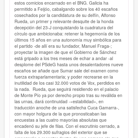
estos comicios encarnado en el BNG.
Galicia ha
permitido a Feijóo, cabalgando sobre los 40 escaños
cosechados por la candidatura de su delfín, Alfonso
Rueda, un primer y relevante desquite de la honda
decepción del 23-J conquistando la cuadratura del
círculo que ambicionaba: retener la hegemonía de los
últimos 15 años en una autonomía muy simbólica para
el partido -de allí era su fundador, Manuel Fraga-;
proyectar la imagen de que el Gobierno de Sánchez
está gripado a los tres meses de echar a andar -al
desplome del PSdeG hasta unos desalentadores nueve
escaños se añade que Sumar sale del examen como
fuerza extraparlamentaria; y poder recrearse en la
inutilidad de los casi 32.000 votos de Vox, perdidos en
la nada.
Rueda, que seguirá residiendo en el palacio
de Monte Pío ya por derecho propio tras su reválida en
las urnas, dará continuidad -«estabilidad», en
traducción anoche de una satisfecha Cuca Gamarra-,
con mayor holgura de la que pronosticaban las
encuestas a las cuatro mayorías absolutas que
encadenó su jefe de filas. Con el escrutinio cerrado, a
falta de los 29.300 sufragios del exterior que se