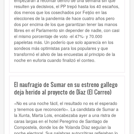
empezarán a recontar dentro de una semana sin que
resulten ya decisivos, el PP trepó hasta los 40 escaños,
dos menos que los cosechados por Feijóo en las
elecciones de la pandemia de hace cuatro años pero
dos por encima de los que garantizan tener las manos
libres en el Parlamento sin depender de nadie, con casi
el mismo porcentaje de voto -el 47%- y 70.000
papeletas más. Un poderío que solo aparecía en los
sondeos más optimistas para los populares y que
transformó el alivio de las encuestas al principio de la
noche en euforia cuando finalizó el conteo.
El naufragio de Sumar en su estreno gallego
deja herido al proyecto de Díaz (El Correo)
«No es una noche fácil, el resultado no es el esperado
y tenemos que reconocerlo». La candidata de Sumar a
la Xunta, Marta Lois, encabezaba ayer a una ristra de
caras largas en el hotel Peregrino de Santiago de
Compostela, donde los de Yolanda Díaz seguían la
noche electoral. Sus palabras autocríticas reflejaban lo