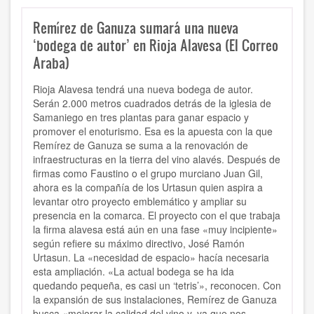
Remírez de Ganuza sumará una nueva
‘bodega de autor’ en Rioja Alavesa (El Correo
Araba)
Rioja Alavesa tendrá una nueva bodega de autor.
Serán 2.000 metros cuadrados detrás de la iglesia de
Samaniego en tres plantas para ganar espacio y
promover el enoturismo. Esa es la apuesta con la que
Remírez de Ganuza se suma a la renovación de
infraestructuras en la tierra del vino alavés. Después de
firmas como Faustino o el grupo murciano Juan Gil,
ahora es la compañía de los Urtasun quien aspira a
levantar otro proyecto emblemático y ampliar su
presencia en la comarca. El proyecto con el que trabaja
la firma alavesa está aún en una fase «muy incipiente»
según refiere su máximo directivo, José Ramón
Urtasun. La «necesidad de espacio» hacía necesaria
esta ampliación. «La actual bodega se ha ida
quedando pequeña, es casi un ‘tetris’», reconocen. Con
la expansión de sus instalaciones, Remírez de Ganuza
busca «mejorar la calidad del vino y, ya que nos