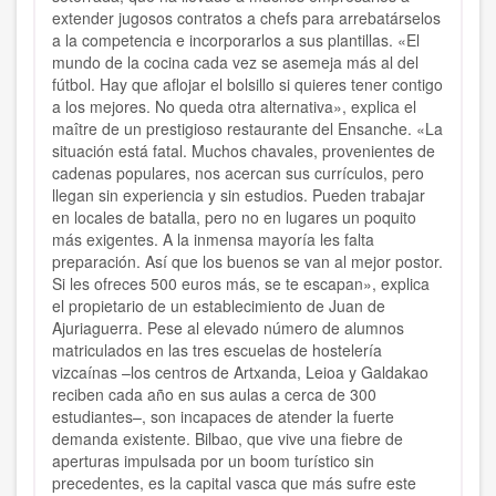
extender jugosos contratos a chefs para arrebatárselos
a la competencia e incorporarlos a sus plantillas. «El
mundo de la cocina cada vez se asemeja más al del
fútbol. Hay que aflojar el bolsillo si quieres tener contigo
a los mejores. No queda otra alternativa», explica el
maître de un prestigioso restaurante del Ensanche. «La
situación está fatal. Muchos chavales, provenientes de
cadenas populares, nos acercan sus currículos, pero
llegan sin experiencia y sin estudios. Pueden trabajar
en locales de batalla, pero no en lugares un poquito
más exigentes. A la inmensa mayoría les falta
preparación. Así que los buenos se van al mejor postor.
Si les ofreces 500 euros más, se te escapan», explica
el propietario de un establecimiento de Juan de
Ajuriaguerra. Pese al elevado número de alumnos
matriculados en las tres escuelas de hostelería
vizcaínas –los centros de Artxanda, Leioa y Galdakao
reciben cada año en sus aulas a cerca de 300
estudiantes–, son incapaces de atender la fuerte
demanda existente. Bilbao, que vive una fiebre de
aperturas impulsada por un boom turístico sin
precedentes, es la capital vasca que más sufre este