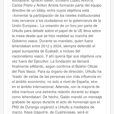
Kutxabank. Ignacio Galán, Emiliano López Atxurra,
Carlos Prieto y Antton Arriola formarán parte del equipo
directivo de un lobby, entre cuyos objetivos está
«fomentar la participación de los niveles institucionales
más cercanos a los ciudadanos en la gobernanza de la
Unión Europea». La creación de un foro por parte de
Urkullu para debatir sobre el papel de la UE lleva sobre
la mesa desde que se hizo realidad su marcha del
Gobierno vasco. Durante su mandato, quien fuera
lehendakari entre 2012 y 2024, siempre defendió el
papel europeísta de Euskadi, e incluso del
nacionalismo vasco. Y ahí quería fijar sus objetivos una
vez fuera del Ejecutivo.
La fundación se llamará
finalmente eAtlantic, según confirma el Boletín Oficial
del País Vasco. Para su órgano de dirección, Urkullu ha
'tirado' de varias de las personas con más influencia en
el ámbito económico, no solo a nivel de España, sino
en el ámbito internacional. Además, con la mayoría de
ellos mantuvo una estrecha relación durante su etapa
como lehendakari. De hecho, Galán mandó un mensaje
grabado de apoyo durante el acto de homenaje que el
PNV de Durango organizó a Urkullu a mediados de
marzo. Kepa Izaguirre, de Cuatrecasas, será el