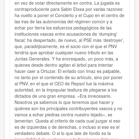
en vez de votar directamente en contra. La jugada es
contraproducente para Sabin Etxea por varias razones:
ha vuelto a poner el Concierto y el Cupo en el centro de
las iras de las autonomías del régimen común y a
echar por tierra los esfuerzos pedagógicos de las
instituciones vascas entre acusaciones de ‘dumping’
fiscal; ha despertado, de nuevo, al PSE más ‘destroyer’,
que, paradójicamente, es el socio con el que el PNV
tendría que aprobar cualquier nuevo tributo en las
Juntas Generales. Y ha encrespado, un poco más, a
quienes desde dentro agitan el árbol para intentar
hacer caer a Ortuzar. El enfado con Imaz es palpable,
no tanto por el contenido de su artículo, sino por poner
al PNV, en el que el CEO de Repsol fue la máxima
autoridad, en la impopular tesitura de plegarse a los
dictados de una gran empresa. «Era innecesario.
Nosotros ya sabemos lo que tenemos que hacer y
quiénes son los principales contribuyentes vascos y no
vamos a echar piedras contra nuestro tejado», se
lamentan. Queda al criterio de cada cual juzgar si eso
es de izquierdas o de derechas, o incluso si ese es el
verdadero debate. O si lo que late de fondo es la