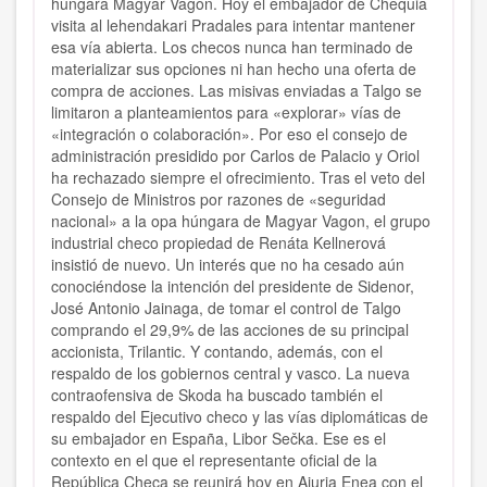
húngara Magyar Vagon. Hoy el embajador de Chequia
visita al lehendakari Pradales para intentar mantener
esa vía abierta. Los checos nunca han terminado de
materializar sus opciones ni han hecho una oferta de
compra de acciones. Las misivas enviadas a Talgo se
limitaron a planteamientos para «explorar» vías de
«integración o colaboración». Por eso el consejo de
administración presidido por Carlos de Palacio y Oriol
ha rechazado siempre el ofrecimiento. Tras el veto del
Consejo de Ministros por razones de «seguridad
nacional» a la opa húngara de Magyar Vagon, el grupo
industrial checo propiedad de Renáta Kellnerová
insistió de nuevo. Un interés que no ha cesado aún
conociéndose la intención del presidente de Sidenor,
José Antonio Jainaga, de tomar el control de Talgo
comprando el 29,9% de las acciones de su principal
accionista, Trilantic. Y contando, además, con el
respaldo de los gobiernos central y vasco. La nueva
contraofensiva de Skoda ha buscado también el
respaldo del Ejecutivo checo y las vías diplomáticas de
su embajador en España, Libor Sečka. Ese es el
contexto en el que el representante oficial de la
República Checa se reunirá hoy en Ajuria Enea con el