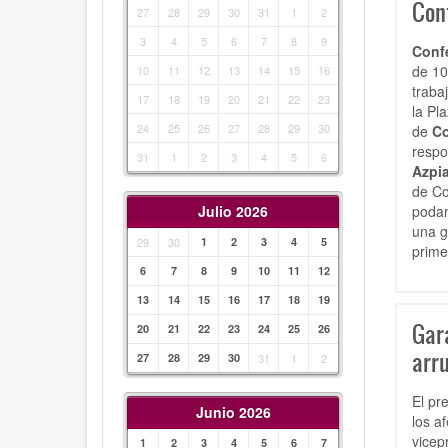
Con
27
28
29
30
31
1
2
3
4
5
6
7
8
9
Conf
de 10
10
11
12
13
14
15
16
traba
17
18
19
20
21
22
23
la Pl
24
25
26
27
28
29
30
de
Co
respo
31
1
2
3
4
5
6
Azpi
de Co
podam
Julio 2026
una g
29
30
1
2
3
4
5
prime
6
7
8
9
10
11
12
13
14
15
16
17
18
19
Gar
20
21
22
23
24
25
26
arru
27
28
29
30
31
1
2
El pr
Junio 2026
los a
vicep
1
2
3
4
5
6
7