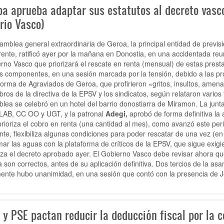
oa aprueba adaptar sus estatutos al decreto vas
rio Vasco)
amblea general extraordinaria de Geroa, la principal entidad de previ
rente, ratificó ayer por la mañana en Donostia, en una accidentada reun
rno Vasco que priorizará el rescate en renta (mensual) de estas presta
s componentes, en una sesión marcada por la tensión, debido a las p
forma de Agraviados de Geroa, que profirieron «gritos, insultos, amen
ros de la directiva de la EPSV y los sindicatos, según relataron varios
lea se celebró en un hotel del barrio donostiarra de Miramon. La junt
LAB, CC OO y UGT, y la patronal
Adegi,
aprobó de forma definitiva la
 prioriza el cobro en renta (una cantidad al mes), como avanzó este pe
nte, flexibiliza algunas condiciones para poder rescatar de una vez (en
mar las aguas con la plataforma de críticos de la EPSV, que sigue exigi
za el decreto aprobado ayer. El Gobierno Vasco debe revisar ahora q
 son correctos, antes de su aplicación definitiva. Dos tercios de la a
mente hubo unanimidad, en una sesión que contó con la presencia de J
y PSE pactan reducir la deducción fiscal por la c