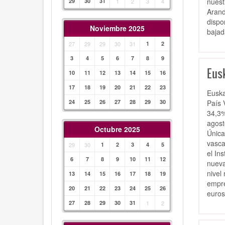
nuest
29
30
31
1
2
3
4
Arand
dispo
Noviembre 2025
bajad
27
29
29
30
31
1
2
3
4
5
6
7
8
9
Eus
10
11
12
13
14
15
16
17
18
19
20
21
22
23
Euska
País 
24
25
26
27
28
29
30
34,3%
agost
Octubre 2025
Única
vasca
29
30
1
2
3
4
5
el In
6
7
8
9
10
11
12
nueva
nivel
13
14
15
16
17
18
19
empre
20
21
22
23
24
25
26
euros
27
28
29
30
31
1
2