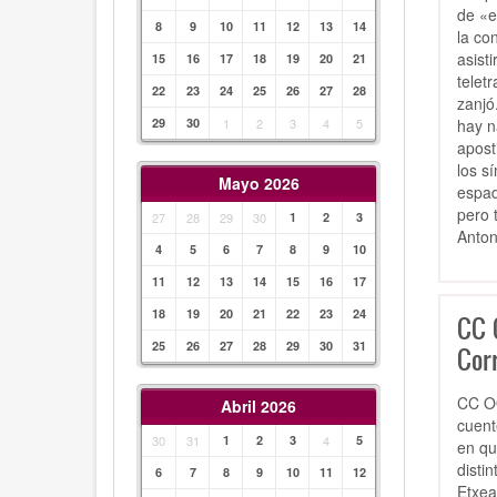
de «e
8
9
10
11
12
13
14
la co
asist
15
16
17
18
19
20
21
telet
22
23
24
25
26
27
28
zanjó
hay n
29
30
1
2
3
4
5
apost
los s
Mayo 2026
espad
pero 
27
28
29
30
1
2
3
Anton
4
5
6
7
8
9
10
11
12
13
14
15
16
17
18
19
20
21
22
23
24
CC 
25
26
27
28
29
30
31
Cor
CC OO
Abril 2026
cuent
30
31
1
2
3
4
5
en qu
disti
6
7
8
9
10
11
12
Etxea