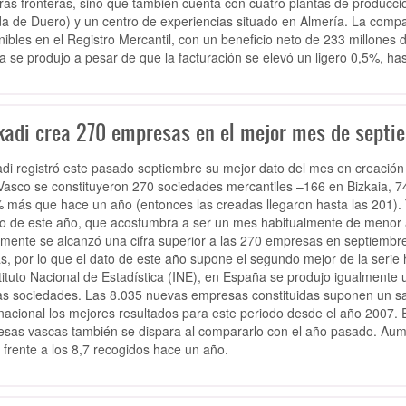
ras fronteras, sino que también cuenta con cuatro plantas de producción
a de Duero) y un centro de experiencias situado en Almería. La compañ
nibles en el Registro Mercantil, con un beneficio neto de 233 millones
a se produjo a pesar de que la facturación se elevó un ligero 0,5%, has
kadi crea 270 empresas en el mejor mes de septi
di registró este pasado septiembre su mejor dato del mes en creación 
Vasco se constituyeron 270 sociedades mercantiles –166 en Bizkaia, 7
 más que hace un año (entonces las creadas llegaron hasta las 201).
o de este año, que acostumbra a ser un mes habitualmente de menor act
mente se alcanzó una cifra superior a las 270 empresas en septiembr
s, por lo que el dato de este año supone el segundo mejor de la serie h
stituto Nacional de Estadística (INE), en España se produjo igualmente 
s sociedades. Las 8.035 nuevas empresas constituidas suponen un salto
 nacional los mejores resultados para este periodo desde el año 2007. El
sas vascas también se dispara al compararlo con el año pasado. Aum
 frente a los 8,7 recogidos hace un año.