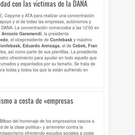
idad con las víctimas de la DANA
, Cepyme y ATA para realizar una concentración
o apoyo y el de todas las empresas, autónomos y
la DANA. La concentración comenzaba a las 12’00 en
 Antonio Garamendi
, la presidenta
ledo
, el vicepresidente de
Confebask
y máximo
Confebask, Eduardo Aretxaga
, el de
Cebek, Fran
s, así como parte de sus plantillas. La presidenta
stro ofrecimiento para ayudar en todo aquello que
rumados y espantados por su tamaño. Se trata de
ra todas y todos los que la están sufriendo en
nismo a costa de «empresas
 Bilbao del homenaje de los empresarios vascos a
 de la clase política» y arremeter contra la
protagonismo ofreciendo escudos sociales a costa