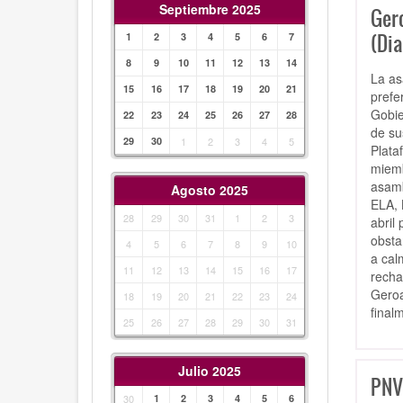
Septiembre 2025
Ger
(Dia
1
2
3
4
5
6
7
8
9
10
11
12
13
14
La as
15
16
17
18
19
20
21
prefe
Gobie
22
23
24
25
26
27
28
de su
29
30
1
2
3
4
5
Plata
miemb
asamb
Agosto 2025
ELA, 
28
29
30
31
1
2
3
abril
obsta
4
5
6
7
8
9
10
a cal
11
12
13
14
15
16
17
recha
Geroa
18
19
20
21
22
23
24
final
25
26
27
28
29
30
31
Julio 2025
PNV 
30
1
2
3
4
5
6