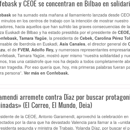
febask y CEOE se concentran en Bilbao en solidar
ebask
se ha sumado esta mañana al llamamiento lanzada desde CEOE
 minutos en los centros de trabajo con la intención de mostrar nuestr
jadores, hacia aquellos que han sufrido las graves consecuencias de 
aza Euskadi de Bilbao y ha estado presidida por el presidente de
CEOE,
nfebask, Tamara Yagüe
, la presidenta de
Cebek, Carolina Pérez To
nsable de Iberdrola en Euskadi,
Asís Canales
, el director general de
azu
, el de
FVEM, Adolfo Rey,
y numerosos representantes empresariale
nfebask, Tamara Yagüe, mostró ayer mismo “nuestra solidaridad y nue
os, tras una catástrofe que nos ha dejado a todos completamente ab
ran tragedia. Por eso quería que, hoy, mis primeras palabras fueran pa
ra persona”.
Ver más en Confebask.
amendi arremete contra Díaz por buscar protago
inadas» (El Correo, El Mundo, Deia)
esidente de la CEOE, Antonio Garamendi, aprovechó la celebración en
fectados por la dana que ha devastado Valencia para llamar a la «unidad
residenta segunda y ministra de Trabajo, Yolanda Díaz, por buscar el 