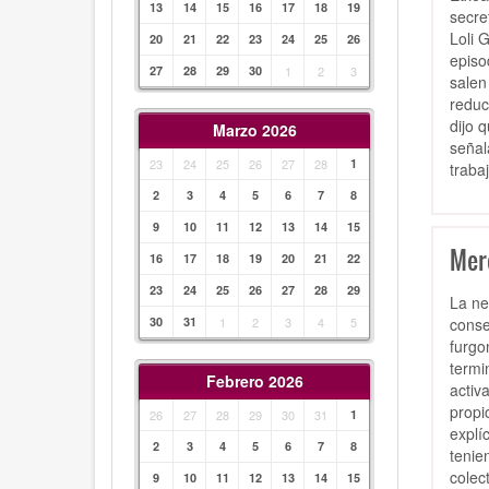
13
14
15
16
17
18
19
secre
Loli 
20
21
22
23
24
25
26
episo
27
28
29
30
1
2
3
salen
reduc
dijo 
Marzo 2026
señal
23
24
25
26
27
28
1
traba
2
3
4
5
6
7
8
9
10
11
12
13
14
15
Mer
16
17
18
19
20
21
22
23
24
25
26
27
28
29
La ne
conse
30
31
1
2
3
4
5
furgo
termi
Febrero 2026
activ
propi
26
27
28
29
30
31
1
explí
2
3
4
5
6
7
8
tenie
colec
9
10
11
12
13
14
15