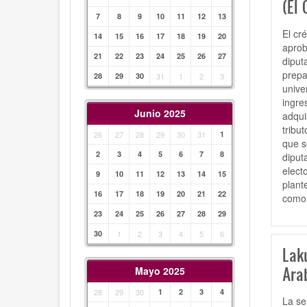
(El 
7
8
9
10
11
12
13
El cr
14
15
16
17
18
19
20
aprob
21
22
23
24
25
26
27
diput
prepa
28
29
30
31
1
2
3
unive
ingre
Junio 2025
adqui
tribu
26
27
28
29
30
31
1
que s
2
3
4
5
6
7
8
diput
elect
9
10
11
12
13
14
15
plant
16
17
18
19
20
21
22
como 
23
24
25
26
27
28
29
30
1
2
3
4
5
6
Lak
Ara
Mayo 2025
28
29
30
1
2
3
4
La se