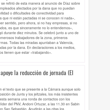
se refirió de esta manera al anuncio de Díaz sobre
s empleados afectados por la dana que no puedan
ilidad o dificultades de conectividad para
as que ni están pactadas ni se conocen ni nada»,
ner sentido, pero ahora, si no hay empresas, si no
nados, es que sinceramente no lo entendemos»,
gó durante diez minutos. Se celebró junto a uno de
numerosos trabajadores de la zona, primeros
firmas. Todas las miradas apuntaban a Valencia,
das por la dana. En declaraciones a los medios,
s tienen que estar «trabajando».
apoye la reducción de jornada (El
n el texto que se presente a la Cámara aunque solo
ición de Junts y los jeltzales, los más insistentes
n esta semana una ronda de contactos con los
líder del PNV, Andoni Ortuzar, a las 11.30 en Sabin
en San Sebastián. Acudirán a las citas los