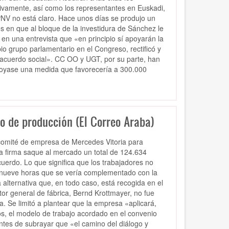
ivamente, así como los representantes en Euskadi,
PNV no está claro. Hace unos días se produjo un
 en que al bloque de la investidura de Sánchez le
mó en una entrevista que «en principio sí apoyarán la
o grupo parlamentario en el Congreso, rectificó y
 acuerdo social». CC OO y UGT, por su parte, han
poyase una medida que favorecería a 300.000
o de producción (El Correo Araba)
comité de empresa de Mercedes Vitoria para
a firma saque al mercado un total de 124.634
uerdo. Lo que significa que los trabajadores no
e nueve horas que se vería complementado con la
alternativa que, en todo caso, está recogida en el
tor general de fábrica, Bernd Krottmayer, no fue
la. Se limitó a plantear que la empresa «aplicará,
s, el modelo de trabajo acordado en el convenio
ntes de subrayar que «el camino del diálogo y