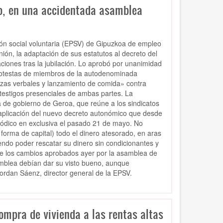
co, en una accidentada asamblea
sión social voluntaria (EPSV) de Gipuzkoa de empleo
ión, la adaptación de sus estatutos al decreto del
ciones tras la jubilación. Lo aprobó por unanimidad
rotestas de miembros de la autodenominada
azas verbales y lanzamiento de comida» contra
 testigos presenciales de ambas partes. La
a de gobierno de Geroa, que reúne a los sindicatos
 aplicación del nuevo decreto autonómico que desde
riódico en exclusiva el pasado 21 de mayo. No
 forma de capital) todo el dinero atesorado, en aras
endo poder rescatar su dinero sin condicionantes y
ue los cambios aprobados ayer por la asamblea de
samblea debían dar su visto bueno, aunque
ordan Sáenz, director general de la EPSV.
ompra de vivienda a las rentas altas