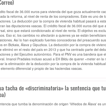
Correo)
édito fiscal de 36.000 euros para vivienda del que goza actualmente c
ada la reforma, al nivel de renta de los compradores. Este es uno de 
aciones. La deducción por la compra de vivienda habitual pasará a esta
ran las diputaciones vascas. El crédito fiscal de 36.000 euros del que
rsal, sino que estará condicionado al nivel de renta. El objetivo es ex
sos. Eso sí, los cambios no afectarán a quienes ya se están benefician
siciones. Así lo han explicado fuentes conocedoras del preacuerdo susc
tos en Bizkaia, Álava y Gipuzkoa. La deducción por la compra de vivien
e eliminó en el resto del país en 2013 y que ha centrado parte del deba
aciones y del Ejecutivo autonómico. Para el PNV es una bandera que e
oral. Imanol Pradales incluso acusó a EH Bildu de querer «meter en la m
ear la eliminación de la deducción por la compra de la vivienda habit
elemento diferencial y propio de las haciendas vascas.
ua tacha de «discriminatoria» la sentencia que tu
ba)
ntencia que tumba la denominación de origen 'Viñedos de Álava' es un