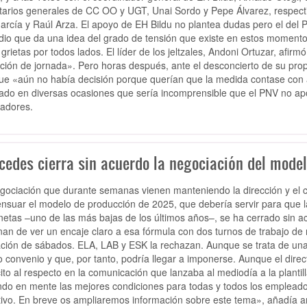
tarios generales de CC OO y UGT, Unai Sordo y Pepe Álvarez, respect
García y Raúl Arza. El apoyo de EH Bildu no plantea dudas pero el del 
dio que da una idea del grado de tensión que existe en estos momentos
 grietas por todos lados. El líder de los jeltzales, Andoni Ortuzar, afir
ción de jornada». Pero horas después, ante el desconcierto de su propi
que «aún no había decisión porque querían que la medida contase con
ado en diversas ocasiones que sería incomprensible que el PNV no a
jadores.
cedes cierra sin acuerdo la negociación del model
gociación que durante semanas vienen manteniendo la dirección y el 
nsuar el modelo de producción de 2025, que debería servir para que l
netas –uno de las más bajas de los últimos años–, se ha cerrado sin ac
nan de ver un encaje claro a esa fórmula con dos turnos de trabajo d
ación de sábados. ELA, LAB y ESK la rechazan. Aunque se trata de una 
o convenio y que, por tanto, podría llegar a imponerse. Aunque el direc
cito al respecto en la comunicación que lanzaba al mediodía a la plantil
ndo en mente las mejores condiciones para todas y todos los empleado
tivo. En breve os ampliaremos información sobre este tema», añadía a