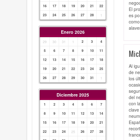
negoc
16
17
18
19
20
21
22
El pr
es po
23
24
25
26
27
28
1
como 
alaves
Enero 2026
29
30
31
1
2
3
4
5
6
7
8
9
10
11
Mic
12
13
14
15
16
17
18
Al ig
19
20
21
22
23
24
25
de ne
los ú
26
27
28
29
30
31
1
ocasi
segur
Diciembre 2025
del n
con l
1
2
3
4
5
6
7
clave
8
9
10
11
12
13
14
neumá
Españ
15
16
17
18
19
20
21
recor
22
23
24
25
26
27
28
franc