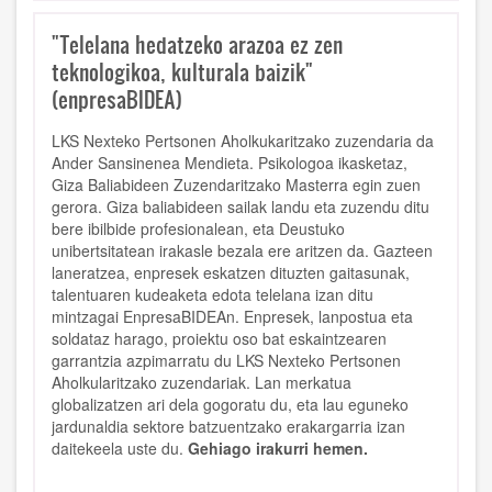
"Telelana hedatzeko arazoa ez zen
teknologikoa, kulturala baizik"
(enpresaBIDEA)
LKS Nexteko Pertsonen Aholkukaritzako zuzendaria da
Ander Sansinenea Mendieta. Psikologoa ikasketaz,
Giza Baliabideen Zuzendaritzako Masterra egin zuen
gerora. Giza baliabideen sailak landu eta zuzendu ditu
bere ibilbide profesionalean, eta Deustuko
unibertsitatean irakasle bezala ere aritzen da. Gazteen
laneratzea, enpresek eskatzen dituzten gaitasunak,
talentuaren kudeaketa edota telelana izan ditu
mintzagai EnpresaBIDEAn.
Enpresek, lanpostua eta
soldataz harago, proiektu oso bat eskaintzearen
garrantzia azpimarratu du LKS Nexteko Pertsonen
Aholkularitzako zuzendariak. Lan merkatua
globalizatzen ari dela gogoratu du, eta lau eguneko
jardunaldia sektore batzuentzako erakargarria izan
daitekeela uste du.
Gehiago irakurri hemen.