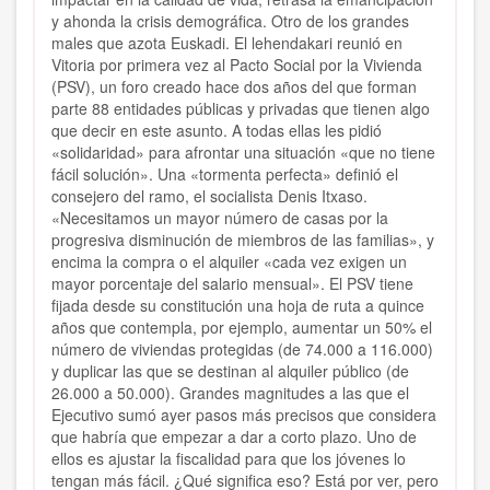
y ahonda la crisis demográfica. Otro de los grandes
males que azota Euskadi. El lehendakari reunió en
Vitoria por primera vez al Pacto Social por la Vivienda
(PSV), un foro creado hace dos años del que forman
parte 88 entidades públicas y privadas que tienen algo
que decir en este asunto. A todas ellas les pidió
«solidaridad» para afrontar una situación «que no tiene
fácil solución». Una «tormenta perfecta» definió el
consejero del ramo, el socialista Denis Itxaso.
«Necesitamos un mayor número de casas por la
progresiva disminución de miembros de las familias», y
encima la compra o el alquiler «cada vez exigen un
mayor porcentaje del salario mensual». El PSV tiene
fijada desde su constitución una hoja de ruta a quince
años que contempla, por ejemplo, aumentar un 50% el
número de viviendas protegidas (de 74.000 a 116.000)
y duplicar las que se destinan al alquiler público (de
26.000 a 50.000). Grandes magnitudes a las que el
Ejecutivo sumó ayer pasos más precisos que considera
que habría que empezar a dar a corto plazo. Uno de
ellos es ajustar la fiscalidad para que los jóvenes lo
tengan más fácil. ¿Qué significa eso? Está por ver, pero