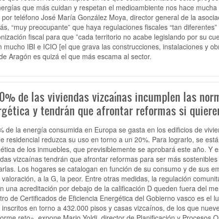
nergías que más cuidan y respetan el medioambiente nos hace mucha gra
 por teléfono José María González Moya, director general de la asoc
s, “muy preocupante” que haya regulaciones fiscales “tan diferentes” 
nización fiscal para que ”cada territorio no acabe legislando por su cu
 mucho IBI e ICIO [el que grava las construcciones, instalaciones y obra
de Aragón es quizá el que más escama al sector.
90% de las viviendas vizcaínas incumplen las nor
gética y tendrán que afrontar reformas si quieren
% de la energía consumida en Europa se gasta en los edificios de vivie
e residencial reduzca su uso en torno a un 20%. Para lograrlo, se está re
ética de los inmuebles, que previsiblemente se aprobará este año. Y
ndas vizcaínas tendrán que afrontar reformas para ser más sostenibles 
larlas. Los hogares se catalogan en función de su consumo y de sus emi
 valoración, a la G, la peor. Entre otras medidas, la regulación comuni
n una acreditación por debajo de la calificación D queden fuera del m
tro de Certificados de Eficiencia Energética del Gobierno vasco es el l
 inscritos en torno a 432.000 pisos y casas vizcaínos, de los que nu
orme reto», expone Mario Yoldi, director de Planificación y Procesos O