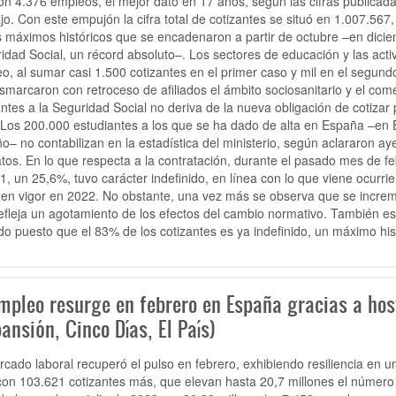
on 4.376 empleos, el mejor dato en 17 años, según las cifras publicada
jo. Con este empujón la cifra total de cotizantes se situó en 1.007.567,
s máximos históricos que se encadenaron a partir de octubre –en diciem
idad Social, un récord absoluto–. Los sectores de educación y las activ
o, al sumar casi 1.500 cotizantes en el primer caso y mil en el segundo
smarcaron con retroceso de afiliados el ámbito sociosanitario y el co
antes a la Seguridad Social no deriva de la nueva obligación de cotiza
 Los 200.000 estudiantes a los que se ha dado de alta en España –en 
ño– no contabilizan en la estadística del ministerio, según aclararon ay
atos. En lo que respecta a la contratación, durante el pasado mes de f
1, un 25,6%, tuvo carácter indefinido, en línea con lo que viene ocurr
 en vigor en 2022. No obstante, una vez más se observa que se increme
efleja un agotamiento de los efectos del cambio normativo. También es
ado puesto que el 83% de los cotizantes es ya indefinido, un máximo his
empleo resurge en febrero en España gracias a hos
ansión, Cinco Días, El País)
rcado laboral recuperó el pulso en febrero, exhibiendo resiliencia en u
on 103.621 cotizantes más, que elevan hasta 20,7 millones el número d