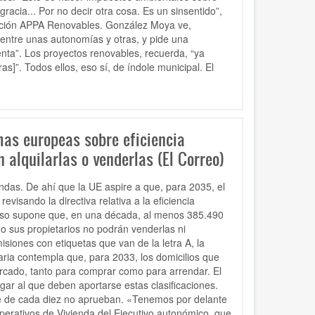
cia... Por no decir otra cosa. Es un sinsentido”,
iación APPA Renovables. González Moya ve,
entre unas autonomías y otras, y pide una
enta”. Los proyectos renovables, recuerda, “ya
s]”. Todos ellos, eso sí, de índole municipal. El
mas europeas sobre eficiencia
 alquilarlas o venderlas (El Correo)
ndas. De ahí que la UE aspire a que, para 2035, el
visando la directiva relativa a la eficiencia
 eso supone que, en una década, al menos 385.490
o sus propietarios no podrán venderlas ni
siones con etiquetas que van de la letra A, la
taria contempla que, para 2033, los domicilios que
ercado, tanto para comprar como para arrendar. El
ugar al que deben aportarse estas clasificaciones.
eve de cada diez no aprueban. «Tenemos por delante
perativos de Vivienda del Ejecutivo autonómico, que