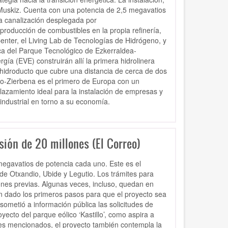
Muskiz. Cuenta con una
potencia de 2,5 megavatios
a canalización desplegada por
producción de combustibles en la propia refinería
,
enter, el Living Lab de Tecnologías de Hidrógeno, y
ica del Parque Tecnológico de Ezkerraldea-
rgía (EVE) construirán allí la
primera hidrolinera
hidroducto que cubre una distancia de cerca de dos
to-Zierbena es el primero de Europa con un
azamiento ideal para la instalación de empresas y
industrial en torno a su economía.
sión de 20 millones (El Correo)
egavatios de potencia cada uno. Este es el
de Otxandio, Ubide y Legutio. Los trámites para
iones previas. Algunas veces, incluso, quedan en
n dado los primeros pasos para que el proyecto sea
sometió a información pública las solicitudes de
yecto del parque eólico ‘Kastillo’, como aspira a
es mencionados, el proyecto también contempla la