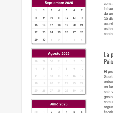
Septiembre 2025
const
infra
1
2
3
4
5
6
7
de un
8
9
10
11
12
13
14
30 dí
ocurr
15
16
17
18
19
20
21
están
22
23
24
25
26
27
28
conta
29
30
1
2
3
4
5
La 
Agosto 2025
País
28
29
30
31
1
2
3
4
5
6
7
8
9
10
El pr
11
12
13
14
15
16
17
Gobie
entra
18
19
20
21
22
23
24
en fu
25
26
27
28
29
30
31
solo 
gesto
comun
Julio 2025
argum
fisca
30
1
2
3
4
5
6