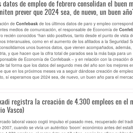
s datos de empleo de febrero consolidan el buen 
miten prever que 2024 sea, de nuevo, un buen año
ación de
Confebask
de los últimos datos de paro y empleo correspond
entes medios de comunicación, el responsable de Economía de
Confeb
ro recién conocidos “han sido positivos, tanto desde el punto de vista
nos interanuales, como en el aumento de los afiliados a la Seguridad S
consolidamos unos buenos datos, que vienen acompañados, además, de
tria, y que hacen que la cifra total de parados sea la más baja para u
sponsable de Economía de Confebask – y en relación con la creación d
de tal forma que los datos del segundo mes del año son los mejores en
e que en los próximos meses va a seguir dándose creación de empleo 
nto, sí esperamos que 2024 sea, de nuevo, un buen año para el mercad
kadi registra la creación de 4.300 empleos en el 
io Vasco)
rcado laboral vasco cogió impulso el pasado mes, recuperado del tradic
 2007, cuando se vivía un auténtico ‘boom’ económico antes del estallid