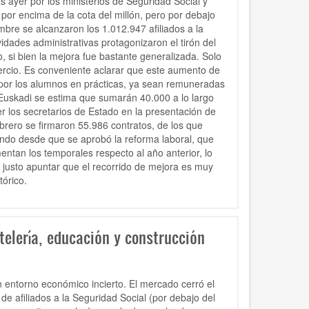
s ayer por los ministerios de Seguridad Social y
 por encima de la cota del millón, pero por debajo
bre se alcanzaron los 1.012.947 afiliados a la
idades administrativas protagonizaron el tirón del
, si bien la mejora fue bastante generalizada. Solo
mercio. Es conveniente aclarar que este aumento de
r por los alumnos en prácticas, ya sean remuneradas
Euskadi se estima que sumarán 40.000 a lo largo
er los secretarios de Estado en la presentación de
ebrero se firmaron 55.986 contratos, de los que
iendo desde que se aprobó la reforma laboral, que
ntan los temporales respecto al año anterior, lo
 justo apuntar que el recorrido de mejora es muy
tórico.
telería, educación y construcción
n entorno económico incierto. El mercado cerró el
e afiliados a la Seguridad Social (por debajo del