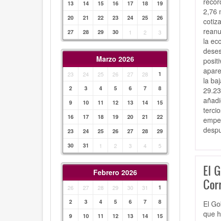
récor
13
14
15
16
17
18
19
2,76 
20
21
22
23
24
25
26
cotiz
reanu
27
28
29
30
1
2
3
la ec
deses
Marzo 2026
posit
apare
23
24
25
26
27
28
1
la ba
2
3
4
5
6
7
8
29.23
añadi
9
10
11
12
13
14
15
terci
16
17
18
19
20
21
22
empez
despu
23
24
25
26
27
28
29
30
31
1
2
3
4
5
El G
Febrero 2026
Cor
26
27
28
29
30
31
1
2
3
4
5
6
7
8
El Go
que h
9
10
11
12
13
14
15