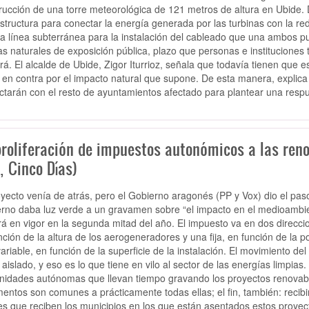
rucción de una torre meteorológica de 121 metros de altura en Ubide
estructura para conectar la energía generada por las turbinas con la red
a línea subterránea para la instalación del cableado que una ambos p
as naturales de exposición pública, plazo que personas e instituciones
irá. El alcalde de Ubide, Zigor Iturrioz, señala que todavía tienen que e
 en contra por el impacto natural que supone. De esta manera, explic
ctarán con el resto de ayuntamientos afectado para plantear una respue
proliferación de impuestos autonómicos a las reno
, Cinco Días)
oyecto venía de atrás, pero el Gobierno aragonés (PP y Vox) dio el paso
rno daba luz verde a un gravamen sobre “el impacto en el medioambient
rá en vigor en la segunda mitad del año. El impuesto va en dos direccio
nción de la altura de los aerogeneradores y una fija, en función de la pot
variable, en función de la superficie de la instalación. El movimiento 
 aislado, y eso es lo que tiene en vilo al sector de las energías limpias
idades autónomas que llevan tiempo gravando los proyectos renovables:
entos son comunes a prácticamente todas ellas; el fin, también: recibir
les que reciben los municipios en los que están asentados estos proye