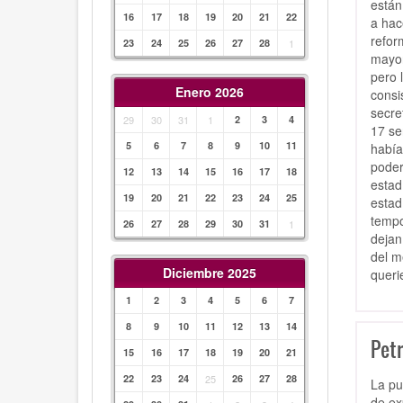
están
16
17
18
19
20
21
22
a hac
refor
23
24
25
26
27
28
1
mayor
pero 
Enero 2026
consi
secre
29
30
31
1
2
3
4
17 se
5
6
7
8
9
10
11
había
poder
12
13
14
15
16
17
18
estad
19
20
21
22
23
24
25
estad
tempo
26
27
28
29
30
31
1
dejan
del m
Diciembre 2025
queri
1
2
3
4
5
6
7
8
9
10
11
12
13
14
Pet
15
16
17
18
19
20
21
22
23
24
25
26
27
28
La pu
de ex