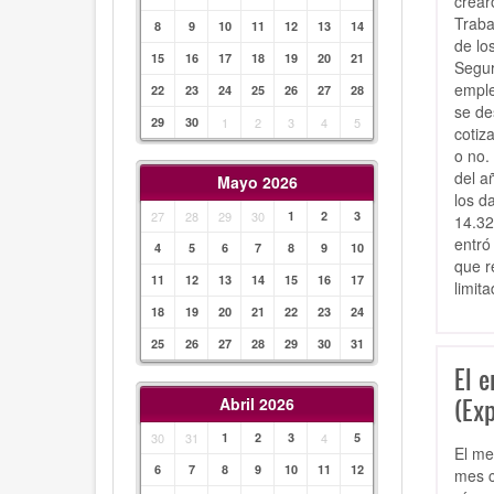
crear
Traba
8
9
10
11
12
13
14
de lo
15
16
17
18
19
20
21
Segur
emple
22
23
24
25
26
27
28
se de
29
30
1
2
3
4
5
cotiz
o no.
del a
Mayo 2026
los d
27
28
29
30
1
2
3
14.32
entró
4
5
6
7
8
9
10
que r
11
12
13
14
15
16
17
limit
18
19
20
21
22
23
24
25
26
27
28
29
30
31
El 
(Exp
Abril 2026
30
31
1
2
3
4
5
El me
6
7
8
9
10
11
12
mes c