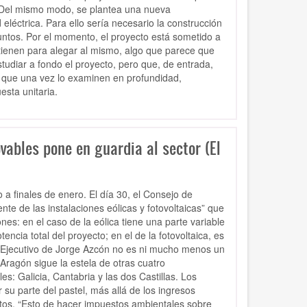
. Del mismo modo, se plantea una nueva
 eléctrica. Para ello sería necesario la construcción
untos. Por el momento, el proyecto está sometido a
 tienen para alegar al mismo, algo que parece que
studiar a fondo el proyecto, pero que, de entrada,
a que una vez lo examinen en profundidad,
sta unitaria.
vables pone en guardia al sector (El
 a finales de enero. El día 30, el Consejo de
e de las instalaciones eólicas y fotovoltaicas” que
nes: en el caso de la eólica tiene una parte variable
encia total del proyecto; en el de la fotovoltaica, es
del Ejecutivo de Jorge Azcón no es ni mucho menos un
. Aragón sigue la estela de otras cuatro
 Galicia, Cantabria y las dos Castillas. Los
 su parte del pastel, más allá de los ingresos
ctos. “Esto de hacer impuestos ambientales sobre