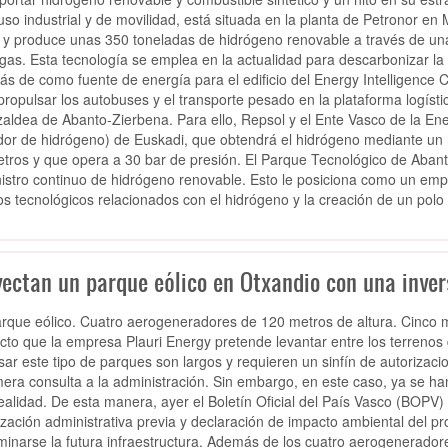
uso industrial y de movilidad, está situada en la planta de Petronor
en 
)
y produce unas
350 toneladas de hidrógeno renovable
a través de un
gas. Esta tecnología se emplea en la actualidad para
descarbonizar la 
s de como fuente de energía para el edificio del Energy Intelligence C
propulsar los autobuses y el transporte pesado
en la plataforma logíst
aldea de Abanto-Zierbena.
Para ello, Repsol y el Ente Vasco de la Ene
idor de hidrógeno) de Euskadi
, que obtendrá el hidrógeno mediante un 
etros y que opera a 30 bar de presión. El Parque Tecnológico de Aban
istro continuo de hidrógeno renovable. Esto le posiciona como un empl
os tecnológicos relacionados con el hidrógeno y la creación de un polo 
yectan un parque eólico en Otxandio con una inver
rque eólico. Cuatro aerogeneradores de 120 metros de altura. Cinco m
cto que la empresa Plauri Energy pretende levantar entre los terrenos 
sar este tipo de parques son largos y requieren un sinfín de autorizac
era consulta a la administración. Sin embargo, en este caso, ya se ha
ealidad. De esta manera, ayer el Boletín Oficial del País Vasco (BOPV) 
ización administrativa previa y declaración de impacto ambiental del pro
inarse la futura infraestructura. Además de los cuatro aerogenerador