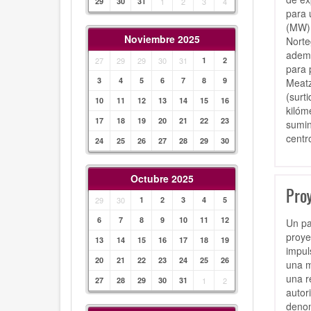
29
30
31
1
2
3
4
para 
(MW
Noviembre 2025
Norte
ademá
27
29
29
30
31
1
2
para
3
4
5
6
7
8
9
Meatz
(surt
10
11
12
13
14
15
16
kilóm
17
18
19
20
21
22
23
sumin
centr
24
25
26
27
28
29
30
Octubre 2025
Pro
29
30
1
2
3
4
5
6
7
8
9
10
11
12
Un pa
proye
13
14
15
16
17
18
19
impul
20
21
22
23
24
25
26
una m
una r
27
28
29
30
31
1
2
autor
denom