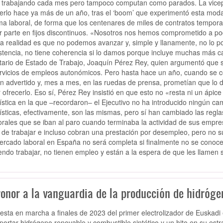
 trabajando cada mes pero tampoco computan como parados. La vicep
erlo hace ya más de un año, tras el ‘boom’ que experimentó esta modal
ma laboral, de forma que los centenares de miles de contratos tempor
 parte en fijos discontinuos. «Nosotros nos hemos comprometido a po
la realidad es que no podemos avanzar y, simple y llanamente, no lo p
stencia, no tiene coherencia si lo damos porque incluye muchas más categ
tario de Estado de Trabajo, Joaquín Pérez Rey, quien argumentó que 
rvicios de empleos autonómicos. Pero hasta hace un año, cuando se c
n advertido y, mes a mes, en las ruedas de prensa, prometían que lo 
 ofrecerlo. Eso sí, Pérez Rey insistió en que esto no «resta ni un ápice
ística en la que –recordaron– el Ejecutivo no ha introducido ningún ca
ísticas, efectivamente, son las mismas, pero sí han cambiado las regl
rales que se iban al paro cuando terminaba la actividad de sus empres
 de trabajar e incluso cobran una prestación por desempleo, pero no 
ercado laboral en España no será completa si finalmente no se conoce
endo trabajar, no tienen empleo y están a la espera de que les llamen
ronor a la vanguardia de la producción de hidróge
esta en marcha a finales de 2023 del primer electrolizador de Euskadi 
portar hidrógeno renovable y combustible sintético y un hito en su estrat