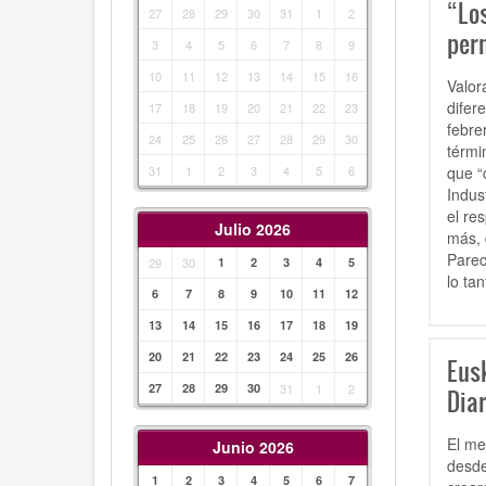
“Lo
27
28
29
30
31
1
2
per
3
4
5
6
7
8
9
10
11
12
13
14
15
16
Valor
difer
17
18
19
20
21
22
23
febre
24
25
26
27
28
29
30
térmi
que “
31
1
2
3
4
5
6
Indus
el re
Julio 2026
más, 
Parec
29
30
1
2
3
4
5
lo ta
6
7
8
9
10
11
12
13
14
15
16
17
18
19
20
21
22
23
24
25
26
Eus
27
28
29
30
31
1
2
Diar
El me
Junio 2026
desde
1
2
3
4
5
6
7