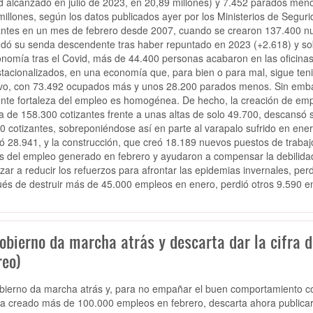
d alcanzado en julio de 2023, en 20,89 millones) y 7.452 parados me
millones, según los datos publicados ayer por los Ministerios de Segur
antes en un mes de febrero desde 2007, cuando se crearon 137.400 nu
dó su senda descendente tras haber repuntado en 2023 (+2.618) y sob
onomía tras el Covid, más de 44.400 personas acabaron en las oficin
tacionalizados, en una economía que, para bien o para mal, sigue teni
ivo, con 73.492 ocupados más y unos 28.200 parados menos. Sin embarg
nte fortaleza del empleo es homogénea. De hecho, la creación de emple
ja de 158.300 cotizantes frente a unas altas de solo 49.700, descansó 
0 cotizantes, sobreponiéndose así en parte al varapalo sufrido en enero
ó 28.941, y la construcción, que creó 18.189 nuevos puestos de trabajo
os del empleo generado en febrero y ayudaron a compensar la debilidad 
ar a reducir los refuerzos para afrontar las epidemias invernales, perd
és de destruir más de 45.000 empleos en enero, perdió otros 9.590 e
obierno da marcha atrás y descarta dar la cifra de
reo)
bierno da marcha atrás y, para no empañar el buen comportamiento co
a creado más de 100.000 empleos en febrero, descarta ahora publicar 