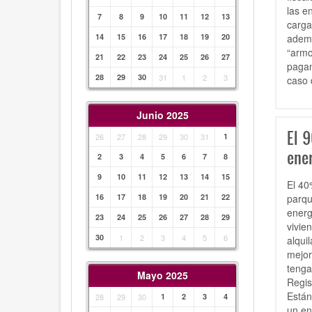
las e
7
8
9
10
11
12
13
carga
ademá
14
15
16
17
18
19
20
“armo
21
22
23
24
25
26
27
pagan
28
29
30
31
1
2
3
caso 
Junio 2025
El 
26
27
28
29
30
31
1
ener
2
3
4
5
6
7
8
9
10
11
12
13
14
15
El 40
parqu
16
17
18
19
20
21
22
energ
23
24
25
26
27
28
29
vivie
30
1
2
3
4
5
6
alqui
mejor
tenga
Mayo 2025
Regis
Están
28
29
30
1
2
3
4
un en