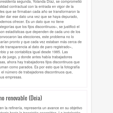
residenta segunda, Yolanda Díaz, se comprometió
idad contractual con la entrada en vigor de la
ales que se firmaban cada año se transformaron la
der dar ese dato una vez que se haya depurado,
odemos ofrecer. Es un dato que no tiene
orías que los fijos discontinuos», se justificó el
son estadísticas que dependen de cada uno de los
onvocaron las elecciones, este problema no lo
darían pronto y que cada vez estaban más cerca de
 de transparencia al dato de paro registrado»,
mbio y se contabiliza igual desde 1985. Las
as de juego, y donde antes había trabajadores
as, ahora hay trabajadores fijos discontinuos que
suman como parados. Es por esto que la fotografía
 el número de trabajadores discontinuos que,
 sus empresas.
no renovable (Deia)
en la refinería, representa un avance en su objetivo
egia hacia la transición energética. La instalación,