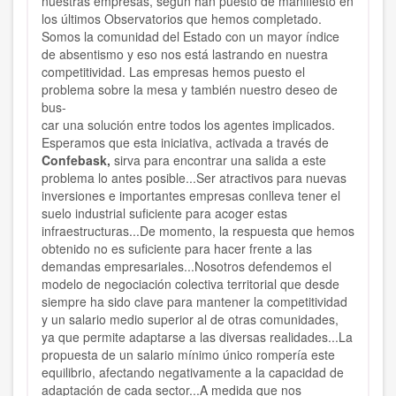
nuestras empresas, según han puesto de manifiesto en
los últimos Observatorios que hemos completado.
Somos la comuni­dad del Estado con un mayor índice
de ab­sentismo y eso nos está lastrando en nues­tra
competitividad. Las empresas hemos puesto el
problema sobre la mesa y tam­bién nuestro deseo de
bus-
car una solución entre todos los agentes implicados.
Es­peramos que esta iniciativa, activada a través de
Confebask,
sirva para encontrar una salida a este
problema lo antes posible...Ser atractivos para nuevas
inver­siones e importantes empresas conlleva te­ner el
suelo industrial suficiente para aco­ger estas
infraestructuras...De mo­mento, la respuesta que hemos
obtenido no es suficiente para hacer frente a las
deman­das empresariales...Nosotros defende­mos el
modelo de negocia­ción colectiva territorial que desde
siempre ha sido clave para mantener la competiti­vidad
y un salario medio su­perior al de otras comunida­des,
ya que permite adaptarse a las diversas realida­des...La
propuesta de un salario mínimo úni­co rompería este
equilibrio, afectando ne­gativamente a la capacidad de
adaptación de cada sector...A medida que nos