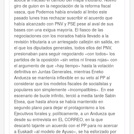
giro de guion en la negociación de la reforma fiscal
vasca, que Podemos había enviado al limbo este
pasado lunes tras rechazar suscribir el acuerdo que
había alcanzado con PNV y PSE pese al aval de sus
bases con una exigua mayoría. El fiasco de las
negociaciones con los morados había llevado a la
revisión tributaria a un arriesgado callejón sin salida, en
el que los diputados generales, todos ellos del PNV,
presionaban para seguir negociando «con todos» los
partidos de la oposición «sin vetos ni líneas rojas» con
el argumento de que «hay tiempo» hasta la votación
definitiva en Juntas Generales, mientras Eneko
Andueza se mantenía inflexible en su veto al PP al
considerar que los modelos fiscales de socialistas y
populares son simplemente «incompatibles». En ese
escenario de bucle infinito, terció a media tarde Sabin
Etxea, que hasta ahora se había mantenido en
segundo plano para dejar el protagonismo a los
Ejecutivos forales y, políticamente, a un Andueza que
desde su entrevista en EL CORREO, en la que
descartó tajante un acuerdo con el PP para no acercar
a Euskadi «al modelo de Ayuso», se ha esforzado por