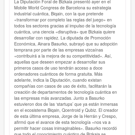
La Diputación Foral de Bizkaia presentó ayer en el
Mobile World Congress de Barcelona su estrategia
industrial cuántica, Biqain, con la que pretende
«transformar por completo las reglas del juego» en
todos los sectores gracias al impulso de la tecnología
cuántica, una ciencia «disruptiva» que Bizkaia quiere
desarrollar con rapidez. La diputada de Promoción
Económica, Ainara Basurko, subrayó que su adopción
temprana por parte de las empresas vizcaínas
«contribuirá a la mejora de su competitividad». Así,
aquellas que deseen empezar a desarrollar sus
primeros casos de uso tendrán acceso a doce
ordenadores cuánticos de forma gratuita. Más
adelante, indica la Diputación, cuando existan
compañías con casos de uso de éxito, facilitarán la
creación de departamentos de tecnología cuántica en
las empresas más avanzadas. Junto a Basurko
estuvieron dos de las ‘startups’ que ya están inmersas
en el ecosistema Biqain, Qcentroid y Qubiz. El creador
de esta última empresa, Jorge de la Herrán y Crespo,
afirmó que el avance de esta tecnología «nos va a
permitir hacer cosas inimaginables». Basurko recordó
que todo el conocimiento cuántico de Bizkaia se