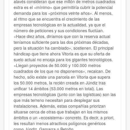
alavés consideran que ese millón de metros cuadrados
extra es el «mínimo» que permitiría cubrir la potencial
demanda para los «próximos veinte años». Al menos,
al ritmo que se encuentra el crecimiento de las
empresas tecnológicas en la actualidad, ya que el
número de peticiones y sus condiciones fluctúan.
«Hace diez años, diríamos que con la reserva actual
teníamos suficiente para las dos próximas décadas,
pero la situación ha cambiado», sostienen. El principal
hándicap que tiene ahora Vitoria es que su oferta de
suelo actual no encaja para los gigantes tecnológicos.
«Llegan proyectos de 50.000 y 100.000 metros
cuadrados de los que no disponemos», recalcan. De
hecho, sólo existe una parcela en Vitoria que supera
los 50.000 metros, la recién creada en Júndiz tras
unificar 14 ámbitos (53.000 metros en total). Las
empresas tecnológicas (junto con las logísticas) son las
que más terreno necesitan para desplegar sus
instalaciones. Además, estas compañías priorizan
situarse cerca de otras que trabajan en los mismos
ámbitos o un «ecosistema» concreto. Es decir, a priori,
les resultan menos atractivos polígonos genéricos
como Júndiz, Gamarra o Betoño.