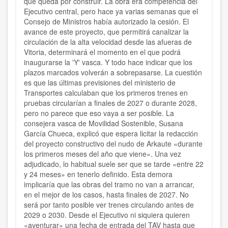
que queda por construir. La obra era competencia del
Ejecutivo central, pero hace ya varias semanas que el
Consejo de Ministros había autorizado la cesión. El
avance de este proyecto, que permitirá canalizar la
circulación de la alta velocidad desde las afueras de
Vitoria, determinará el momento en el que podrá
inaugurarse la 'Y' vasca. Y todo hace indicar que los
plazos marcados volverán a sobrepasarse. La cuestión
es que las últimas previsiones del ministerio de
Transportes calculaban que los primeros trenes en
pruebas circularían a finales de 2027 o durante 2028,
pero no parece que eso vaya a ser posible. La
consejera vasca de Movilidad Sostenible, Susana
García Chueca, explicó que espera licitar la redacción
del proyecto constructivo del nudo de Arkaute «durante
los primeros meses del año que viene». Una vez
adjudicado, lo habitual suele ser que se tarde «entre 22
y 24 meses» en tenerlo definido. Esta demora
implicaría que las obras del tramo no van a arrancar,
en el mejor de los casos, hasta finales de 2027. No
será por tanto posible ver trenes circulando antes de
2029 o 2030. Desde el Ejecutivo ni siquiera quieren
«aventurar» una fecha de entrada del TAV hasta que