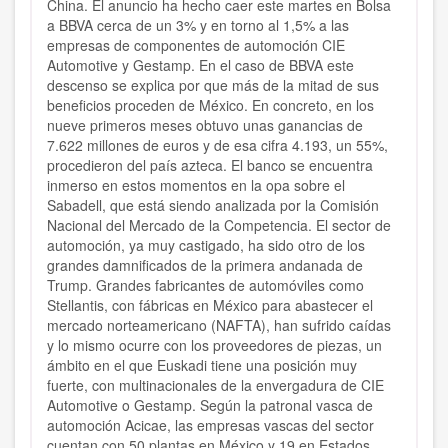
China. El anuncio ha hecho caer este martes en Bolsa
a BBVA cerca de un 3% y en torno al 1,5% a las
empresas de componentes de automoción CIE
Automotive y Gestamp. En el caso de BBVA este
descenso se explica por que más de la mitad de sus
beneficios proceden de México. En concreto, en los
nueve primeros meses obtuvo unas ganancias de
7.622 millones de euros y de esa cifra 4.193, un 55%,
procedieron del país azteca. El banco se encuentra
inmerso en estos momentos en la opa sobre el
Sabadell, que está siendo analizada por la Comisión
Nacional del Mercado de la Competencia. El sector de
automoción, ya muy castigado, ha sido otro de los
grandes damnificados de la primera andanada de
Trump. Grandes fabricantes de automóviles como
Stellantis, con fábricas en México para abastecer el
mercado norteamericano (NAFTA), han sufrido caídas
y lo mismo ocurre con los proveedores de piezas, un
ámbito en el que Euskadi tiene una posición muy
fuerte, con multinacionales de la envergadura de CIE
Automotive o Gestamp. Según la patronal vasca de
automoción Acicae, las empresas vascas del sector
cuentan con 50 plantas en México y 19 en Estados