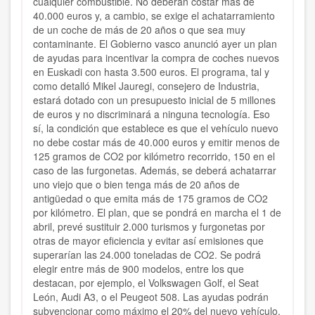
cualquier combustible. No deberán costar más de
40.000 euros y, a cambio, se exige el achatarramiento
de un coche de más de 20 años o que sea muy
contaminante. El Gobierno vasco anunció ayer un plan
de ayudas para incentivar la compra de coches nuevos
en Euskadi con hasta 3.500 euros. El programa, tal y
como detalló Mikel Jauregi, consejero de Industria,
estará dotado con un presupuesto inicial de 5 millones
de euros y no discriminará a ninguna tecnología. Eso
sí, la condición que establece es que el vehículo nuevo
no debe costar más de 40.000 euros y emitir menos de
125 gramos de CO2 por kilómetro recorrido, 150 en el
caso de las furgonetas. Además, se deberá achatarrar
uno viejo que o bien tenga más de 20 años de
antigüedad o que emita más de 175 gramos de CO2
por kilómetro. El plan, que se pondrá en marcha el 1 de
abril, prevé sustituir 2.000 turismos y furgonetas por
otras de mayor eficiencia y evitar así emisiones que
superarían las 24.000 toneladas de CO2. Se podrá
elegir entre más de 900 modelos, entre los que
destacan, por ejemplo, el Volkswagen Golf, el Seat
León, Audi A3, o el Peugeot 508. Las ayudas podrán
subvencionar como máximo el 20% del nuevo vehículo.