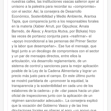
nuestras calles, las instituciones vascas salieron ayer al
unísono a la palestra para recordar su «compromiso»
con el sector. Así, la consejera de Desarrollo
Económico, Sostenibilidad y Medio Ambiente, Arantxa
Tapia, que comparecía junto a los responsables forales
en la materia (Xabier Arruti, por Gipuzkoa; Amaia
Barredo, de Álava; y Arantza Atutxa, por Bizkaia) hizo
las veces de portavoz conjunta para «reafirmar» el
«apoyo incondicional a las personas del Primer Sector
y la labor que desempeñan». Ese fue el mensaje, que
llegó junto a un decálogo de compromisos con el sector
y un par de mensajes directos, entre ellos la
articulación, vía desarrollo reglamentario, de un
sistema de control y sanciones para la mejor aplicación
posible de la Ley de la Cadena Alimentaria y lograr un
precio más justo para el campo. En este último punto
se mostró partidaria de «promover la equidad, la
transparencia y la sostenibilidad en cada uno de los
eslabones de la cadena» y de «dar pasos hacia un plan
oficial de inspecciones junto con la aplicación de un
régimen sancionador adecuado». La consejera explicó
que la vocación del Gobierno Vasco y de las tres
diputaciones forales es ofrecer al agro «un apoyo que