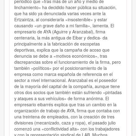
periódico que «tras más de un año y medio de
linchamiento» ha decidido hacer pública su situación,
que ha sido ya denunciada varias veces ante la
Ertzaintza, al considerarla «insostenible» y estar
causando «un grave daño a mi familia», lamenta. El
empresario de AYA (Aguirre y Aranzabal), firma
centenaria, la más antigua de Eibar y dedica- da
principalmente a la fabricación de escopetas
deportivas, explica que la campaña de acoso que
denuncia se debe a «motivos económicos», tras
discrepancias sobre el funcionamiento de la firma, pero
también «políticos» por el posicionamiento de la
empresa como marca española de referencia en el
sector a nivel internacional. Aranzabal es el poseedor
de la mayoría del capital de la compañía, aunque tiene
otros dos socios que también están sufriendo «pintadas
y ataques a sus vehículos» de forma anónima. El
empresario eibarrés explica que tras un cambio en la
organización de trabajo de AYA, firma que contaba con
una treintena de empleados, con la creación de tres
divisiones (mecanizado, caza y ropa), el pasado julio
comenzó una «conflictividad alta» con los trabajadores
y con la representación sindical de LAB. Muchos