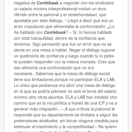
negativa de
Confebask
a negociar con los sindicatos
un salario mínimo interprofesional motivó un duro
rifirrafe entre la patronal y el vicelehendakari, que
apostaba por este diálogo. "
-Llegó a decir que era un
error mayúsculo que alimentaba la confrontación. ¿Lo
ha hablado con
Confebask
?
– Sí, lo hemos hablado
con total tranquilidad, dentro de la confianza que
tenemos. Sigo pensando que fue un error que no se
siente en una mesa a hablar. Negar el diálogo supone
un quebranto de confianza y luego cuando tú lo pides
te pueden responder con la misma moneda. Creo que
eso alimenta una confrontación que no era
necesaria...Sabemos que la mesa de diálogo social
tiene sus limitaciones porque no participan ELA y LAB.
Lo único que pedíamos era abrir una mesa de diálogo
en la que se podría plantear no solo el tema del salario
mínimo sino otros asuntos. ELA y LAB han iniciado otro
camino que es la vía política a través de una ILP y va a
generar más crispación...
– A sus críticas la patronal le
respondió que su departamento se limitaba a seguir las
pretensiones sindicales, sin tomar ninguna medida para
estimular el crecimiento y la competitividad.–
No quiero