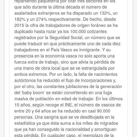
repartiendo paquetería por citar tres sectores en los
que sólo durante la última década el número de
asalariados extranjeros se ha disparado un 132%, un
182% y un 274% respectivamente. De hecho, desde
2015 la cifra de trabajadores de origen foráneo se ha
duplicado hasta rozar ya los 100.000 cotizantes
registrados por la Seguridad Social, un número que se
puede traducir en que prácticamente uno de cada diez
trabajadores en el País Vasco es inmigrante. Y su
presencia en la economía vasca no solo aporta una
fuerza extra de trabajo, sino que alivia la pérdida de
una mano de obra local que se ve estrangulada por
ambos extremos. Por un lado, la falta de nacimientos
autóctonos ha reducido el flujo de incorporaciones y,
por el otro, las constantes jubilaciones de la generación
del ‘baby boom’ se están convirtiendo en una fuga
masiva de población en edad de trabajar. En los últimos
10 años, según recoge el INE, el número de vascos de
entre 20 y 64 años se ha reducido en casi 90.000
personas. Una sangría que se ve desdibujada en la
estadística ya que ésta suma a los miles de migrados
que ya han conseguido la nacionalidad y amortiguan
esta pérdida. En cualquier caso, el reemplazo de la