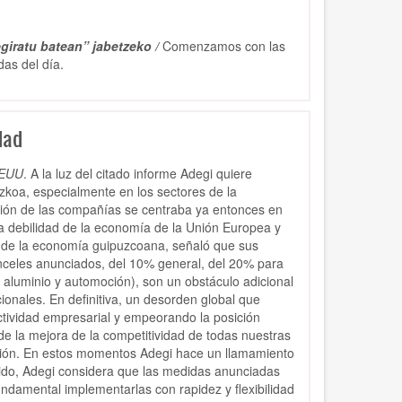
giratu batean” jabetzeko /
Comenzamos con las
das del día.
dad
EEUU
. A la luz del citado informe Adegi quiere
zkoa, especialmente en los sectores de la
ción de las compañías se centraba ya entonces en
 la debilidad de la economía de la Unión Europea y
or de la economía guipuzcoana, señaló que sus
anceles anunciados, del 10% general, del 20% para
 aluminio y automoción), son un obstáculo adicional
onales. En definitiva, un desorden global que
ctividad empresarial y empeorando la posición
de la mejora de la competitividad de todas nuestras
ación. En estos momentos Adegi hace un llamamiento
ntido, Adegi considera que las medidas anunciadas
ndamental implementarlas con rapidez y flexibilidad