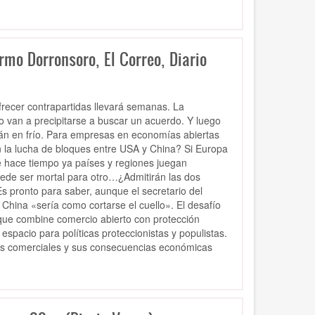
ermo Dorronsoro, El Correo, Diario
frecer contrapartidas llevará semanas. La
o van a precipitarse a buscar un acuerdo. Y luego
rán en frío. Para empresas en economías abiertas
 la lucha de bloques entre USA y China? Si Europa
de hace tiempo ya países y regiones juegan
uede ser mortal para otro…¿Admitirán las dos
Es pronto para saber, aunque el secretario del
hina «sería como cortarse el cuello». El desafío
al que combine comercio abierto con protección
espacio para políticas proteccionistas y populistas.
ones comerciales y sus consecuencias económicas