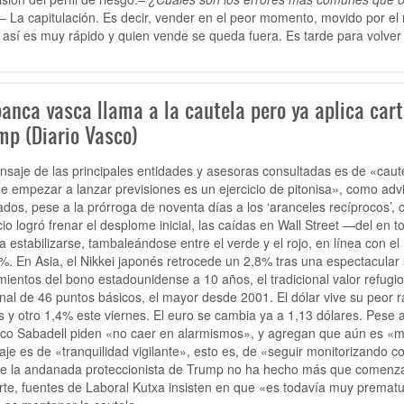
– La capitulación. Es decir, vender en el peor momento, movido por e
 así es muy rápido y quien vende se queda fuera. Es tarde para volver a
anca vasca llama a la cautela pero ya aplica cart
mp (Diario Vasco)
nsaje de las principales entidades y asesoras consultadas es de «cau
e empezar a lanzar previsiones es un ejercicio de pitonisa», como advie
dos, pese a la prórroga de noventa días a los ‘aranceles recíprocos’, 
io logró frenar el desplome inicial, las caídas en Wall Street —del e
ta estabilizarse, tambaleándose entre el verde y el rojo, en línea con e
1%. En Asia, el Nikkei japonés retrocede un 2,8% tras una espectacular su
mientos del bono estadounidense a 10 años, el tradicional valor refu
al de 46 puntos básicos, el mayor desde 2001. El dólar vive su peor 
s y otro 1,4% este viernes. El euro se cambia ya a 1,13 dólares. Pese a
co Sabadell piden «no caer en alarmismos», y agregan que aún es «m
je es de «tranquilidad vigilante», esto es, de «seguir monitorizando c
e la andanada proteccionista de Trump no ha hecho más que comenzar s
rte, fuentes de Laboral Kutxa insisten en que «es todavía muy prematur