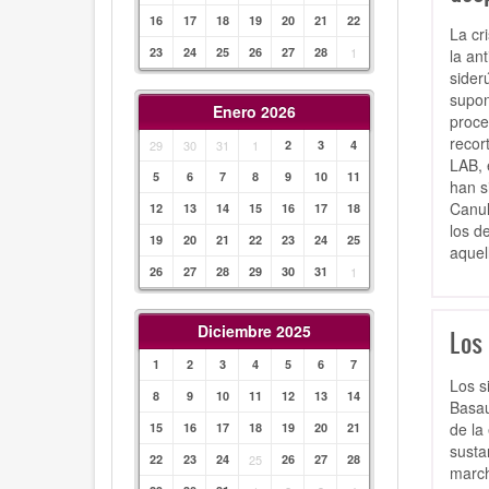
16
17
18
19
20
21
22
La cr
23
24
25
26
27
28
1
la an
sider
supon
Enero 2026
proce
recor
29
30
31
1
2
3
4
LAB, 
5
6
7
8
9
10
11
han s
Canul
12
13
14
15
16
17
18
los d
19
20
21
22
23
24
25
aquel
26
27
28
29
30
31
1
Diciembre 2025
Los 
1
2
3
4
5
6
7
Los s
8
9
10
11
12
13
14
Basau
de la
15
16
17
18
19
20
21
susta
22
23
24
25
26
27
28
march