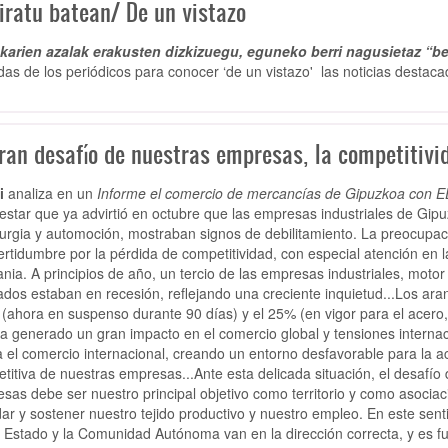
iratu batean/ De un vistazo
arien azalak erakusten dizkizuegu, eguneko berri nagusietaz “be
das de los periódicos para conocer ‘de un vistazo' las noticias destaca
gran desafío de nuestras empresas, la competitivi
i
analiza en un
Informe el comercio de mercancías de Gipuzkoa con 
estar que ya advirtió en octubre que las empresas industriales de Gipu
urgia y automoción, mostraban signos de debilitamiento. La preocupa
certidumbre por la pérdida de competitividad, con especial atención en
nia. A principios de año, un tercio de las empresas industriales, mot
dos estaban en recesión, reflejando una creciente inquietud...Los ar
 (ahora en suspenso durante 90 días) y el 25% (en vigor para el acero,
a generado un gran impacto en el comercio global y tensiones internaci
a el comercio internacional, creando un entorno desfavorable para la a
titiva de nuestras empresas...Ante esta delicada situación, el desafío 
sas debe ser nuestro principal objetivo como territorio y como asoci
dar y sostener nuestro tejido productivo y nuestro empleo. En este se
l Estado y la Comunidad Autónoma van en la dirección correcta, y es fu