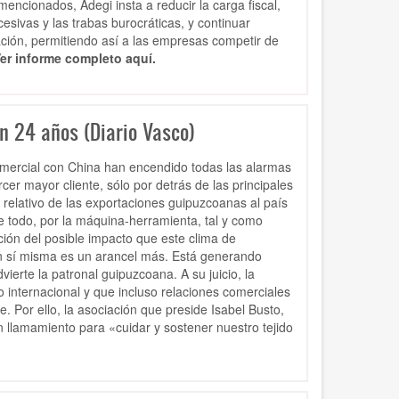
encionados, Adegi insta a reducir la carga fiscal,
cesivas y las trabas burocráticas, y continuar
zación, permitiendo así a las empresas competir de
er informe completo aquí.
n 24 años (Diario Vasco)
comercial con China han encendido todas las alarmas
cer mayor cliente, sólo por detrás de las principales
relativo de las exportaciones guipuzcoanas al país
 todo, por la máquina-herramienta, tal y como
ón del posible impacto que este clima de
en sí misma es un arancel más. Está generando
ierte la patronal guipuzcoana. A su juicio, la
o internacional y que incluso relaciones comerciales
 Por ello, la asociación que preside Isabel Busto,
 llamamiento para «cuidar y sostener nuestro tejido