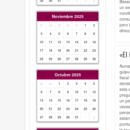
29
30
31
1
2
3
4
Basau
un se
movil
Noviembre 2025
consu
pero 
27
29
29
30
31
1
2
direc
3
4
5
6
7
8
9
10
11
12
13
14
15
16
17
18
19
20
21
22
23
«El
24
25
26
27
28
29
30
Aunqu
guipu
Octubre 2025
fisca
decis
29
30
1
2
3
4
5
esta 
6
7
8
9
10
11
12
pregu
un pe
13
14
15
16
17
18
19
veces
20
21
22
23
24
25
26
penas
27
28
29
30
31
1
2
estam
puntu
la rev