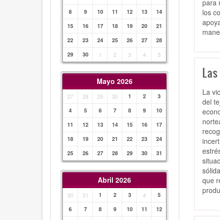
para 
los c
8
9
10
11
12
13
14
apoya
15
16
17
18
19
20
21
maner
22
23
24
25
26
27
28
29
30
1
2
3
4
5
Las
Mayo 2026
La vi
27
28
29
30
1
2
3
del t
econo
4
5
6
7
8
9
10
norte
11
12
13
14
15
16
17
recog
18
19
20
21
22
23
24
incer
estré
25
26
27
28
29
30
31
situa
sólid
Abril 2026
que r
produ
30
31
1
2
3
4
5
6
7
8
9
10
11
12