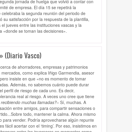
segunda jornada de huelga que volvió a contar con
mité de empresa. El día 15 se repetirá la
e celebraba la segunda reunión del periodo de
su satisfacción por la respuesta de la plantilla,
l jueves entre las instituciones vascas y la
opa «donde se toman las decisiones».
» (Diario Vasco)
 cerca de ahorradores, empresas y patrimonios
os mercados, como explica Iñigo Garmendia, asesor
», pero insiste en que «no es momento de tomar
itadas. Además, no sabemos cuánto puede durar
 perfil de riesgo de cada uno. Es decir,
lerancia real al riesgo. A veces uno cree que tiene
 recibiendo muchas llamadas?
– Sí, muchas. A
sación entre amigos, para compartir sensaciones o
rtido...Sobre todo, mantener la calma. Ahora mismo
o para vender. Podría aprovecharse algún repunte
fácil acertar con el ‘timing’. Por eso, insistimos en
observan entre los inversores en momentos como