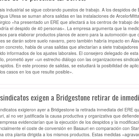
isis industrial se sigue cobrando puestos de trabajo. A los despidos de 
tigua Ufesa se suman ahora salidas en las instalaciones de ArcelorMitta
úrgico «ha presentado un ERE que afectará a los centros de trabajo de
dría el despido de 40 personas». La empresa argumenta que la medid
sos para elaborar productos planos de acero para la automoción que co
tes se darán sobre suelo navarro, pero también habría impacto en Álava
en concreto, habla de unas salidas que afectarían a siete trabajadores
ido informados de los ajustes laborales. El consejero delegado de esta
lo, prometió ayer «un estrecho diálogo con las organizaciones sindical
espidos. En este proceso de salidas, se estudiará la posibilidad de apli
los casos en los que resulte posible».
sindicatos exigen a Bridgestone retirar de inmedi
indicatos exigieron ayer a Bridgestone la retirada inmediata del ERE 
ri, al no ver justificada la causa productiva y organizativa que defiend
 empresa evidenciarían que la ejecución de los despidos y la modificaci
ncialmente el coste de conversión en Basauri en comparación con Sta
a otra planta dirigida a los mismos productos. Estas medidas «agravaría