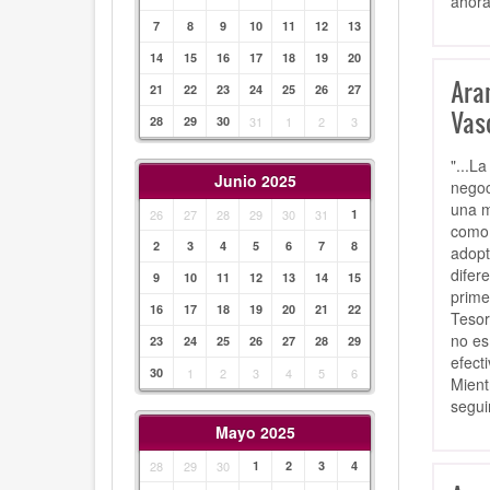
ahora
7
8
9
10
11
12
13
14
15
16
17
18
19
20
Aran
21
22
23
24
25
26
27
Vas
28
29
30
31
1
2
3
"...L
Junio 2025
negoc
una m
26
27
28
29
30
31
1
como 
2
3
4
5
6
7
8
adopt
difer
9
10
11
12
13
14
15
prime
16
17
18
19
20
21
22
Tesor
no es
23
24
25
26
27
28
29
efect
30
1
2
3
4
5
6
Mient
seguir
Mayo 2025
28
29
30
1
2
3
4