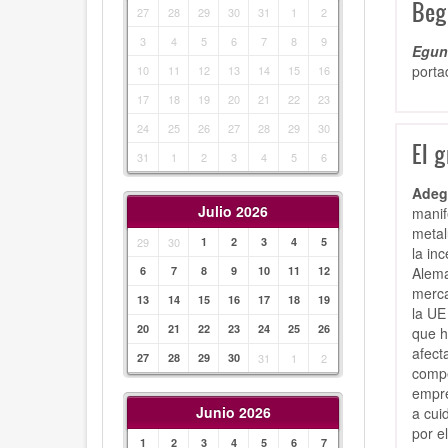
Beg
27
28
29
30
31
1
2
3
4
5
6
7
8
9
Egunk
porta
10
11
12
13
14
15
16
17
18
19
20
21
22
23
24
25
26
27
28
29
30
El 
31
1
2
3
4
5
6
Adeg
Julio 2026
manif
metal
29
30
1
2
3
4
5
la in
Alema
6
7
8
9
10
11
12
merca
13
14
15
16
17
18
19
la UE
20
21
22
23
24
25
26
que h
afect
27
28
29
30
31
1
2
compe
empre
Junio 2026
a cui
por e
1
2
3
4
5
6
7