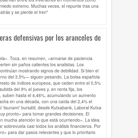
l miedo extremo. Muchas veces, el repunte tras una
trás y se pierde el tren"
eras defensivas por los aranceles de
tela». Toca, en resumen, «armarse de paciencia
rten sin paños calientes los analistas. Los
continúan mostrando signos de debilidad. Si bien el
n torno del 3,5%— siguen pesando. La bolsa española
l resto de índices europeos, que ceden entre el 0,5%
bida del 9% el jueves y, en renta fija, los
gio, suben hasta el 4,46%, acumulando un aumento
racha en una década, con una caída del 2,4% el
l ‘tsunami’ bursátil, desde Kutxabank, Laboral Kutxa
uy pronto» para tomar grandes decisiones. El
on mucha atención lo que está ocurriendo». La idea
obrevuela casi todos los análisis financieros. Por
o» para dar pasos relevantes y que lo prioritario