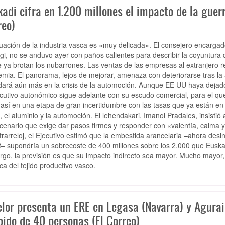
adi cifra en 1.200 millones el impacto de la guer
reo)
tuación de la industria vasca es «muy delicada». El consejero encargad
gi, no se anduvo ayer con paños calientes para describir la coyuntura
e ya brotan los nubarrones. Las ventas de las empresas al extranjero r
mia. El panorama, lejos de mejorar, amenaza con deteriorarse tras l
ará aún más en la crisis de la automoción. Aunque EE UU haya dejado 
ecutivo autonómico sigue adelante con su escudo comercial, para el q
 así en una etapa de gran incertidumbre con las tasas que ya están en 
, el aluminio y la automoción. El lehendakari, Imanol Pradales, insistió
cenario que exige dar pasos firmes y responder con «valentía, calma 
trarreloj, el Ejecutivo estimó que la embestida arancelaria –ahora des
t– supondría un sobrecoste de 400 millones sobre los 2.000 que Euska
go, la previsión es que su impacto indirecto sea mayor. Mucho mayor
ca del tejido productivo vasco.
elor presenta un ERE en Legasa (Navarra) y Agurain
pido de 40 personas (El Correo)