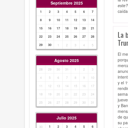
Septiembre 2025
este?
caída
1
2
3
4
5
6
7
8
9
10
11
12
13
14
15
16
17
18
19
20
21
La b
22
23
24
25
26
27
28
Tru
29
30
1
2
3
4
5
El me
porqu
Agosto 2025
merca
28
29
30
31
1
2
3
anunc
inten
4
5
6
7
8
9
10
y el 
11
12
13
14
15
16
17
rendi
seman
18
19
20
21
22
23
24
jueve
25
26
27
28
29
30
31
y Ban
mensa
de qu
Julio 2025
su pa
30
1
2
3
4
5
6