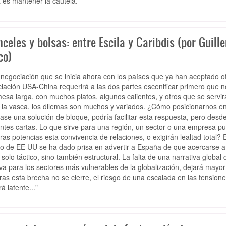
 es mantener la cautela.
celes y bolsas: entre Escila y Caribdis (por Guill
co)
a negociación que se inicia ahora con los países que ya han aceptado o
iación USA-China requerirá a las dos partes escenificar primero que n
esa larga, con muchos platos, algunos calientes, y otros que se servi
la vasca, los dilemas son muchos y variados. ¿Cómo posicionarnos en
ase una solución de bloque, podría facilitar esta respuesta, pero des
entes cartas. Lo que sirve para una región, un sector o una empresa p
ras potencias esta convivencia de relaciones, o exigirán lealtad total? 
o de EE UU se ha dado prisa en advertir a España de que acercarse a C
 solo táctico, sino también estructural. La falta de una narrativa glob
iva para los sectores más vulnerables de la globalización, dejará mayor 
ras esta brecha no se cierre, el riesgo de una escalada en las tensi
á latente..."