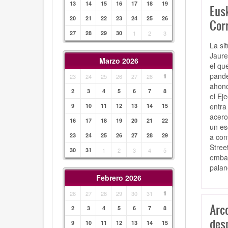
13
14
15
16
17
18
19
Eusk
20
21
22
23
24
25
26
Cor
27
28
29
30
1
2
3
La si
Jaure
Marzo 2026
el qu
pande
23
24
25
26
27
28
1
ahond
2
3
4
5
6
7
8
el Ej
entra
9
10
11
12
13
14
15
acero
16
17
18
19
20
21
22
un es
23
24
25
26
27
28
29
a con
Stree
30
31
1
2
3
4
5
embar
palan
Febrero 2026
26
27
28
29
30
31
1
Arc
2
3
4
5
6
7
8
des
9
10
11
12
13
14
15