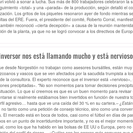
ri volvió a sonar a lucha. Sus más de 800 trabajadores celebraron la 
guimiento «total» y una «parada» de la producción, según detalló el co
ización. Los gritos de los piquetes resonaron ayer de fondo mientras s
ltas del ERE. Fuera, el presidente del comité, Roberto Corral, manifestó 
también reconoció «cierta decepción» a causa de la reunión mantenida e
ción de la planta, ya que no se logró convocar a los directivos de Eur
 inversor nos está llamando mucho y está nervioso
e desde Norgestión no trabajan como asesores bursátiles, están muy
zcoanos y vascos que se ven afectados por la sacudida trumpista a l
l de la consultora. El experto reconoce que el inversor está «nervioso
iones precipitadas». "No son momentos para tomar decisiones precip
situación. Lo que sí creemos es que es un buen momento para revisar el
ntarse si realmente estábamos bien invertidos en función de nuestra to
rfil agresivo… hasta que ve una caída del 30 % en su cartera.
– ¿Están
 no tanto como una petición de consejo técnico, sino como una conver
. El mercado está en boca de todos, casi como el fútbol en días de pa
os en un punto de incertidumbre importante, y no es el mejor moment
al, como los que ha habido en las bolsas de EE UU o Europa, pero no es 
isión del perfil de riesgo.
– ¿Cuáles son los errores más comunes que 