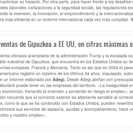
maximizar su impacto..Por otra parte, para hacer frente a los desafíos m
ostes laborales (cotizaciones a la seguridad social), las regulaciones ex
ndo la inversión, la innovación, el emprendimiento y la internacionali
a más eficiente en un entorno internacional cada vez más complejo.
V
 ventas de Gipuzkoa a EE UU, en cifras máximas e
olenta ofensiva arancelaria de la administración Trump y la escalada 
ejido industrial de Gipuzkoa, que encuentra en los Estados Unidos su ter
mías europeas, Francia y Alemania. Tanto es así que en 2024 el peso 
americano registró un máximo de los últimos 24 años, impulsado, sobre
e un informe elaborado por
Adegi.
Desde Adegi alertan con preocupaci
tidumbre puede tener en las empresas del territorio. «La inseguridad 
s económico, frenando la inversión y poniendo en riesgo el empleo», adv
ción recuerda que el comercio exterior es altamente sensible al context
as, como la que se ha construido con Estados Unidos, pueden resentirse.
eforzará sus servicios de asesoría, ayudas y acompañamiento, hace un
ctivo y nuestro empleo».