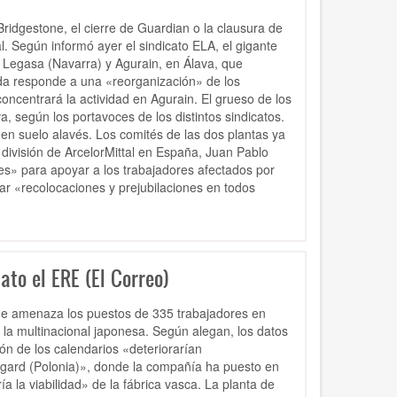
Bridgestone, el cierre de Guardian o la clausura de
l. Según informó ayer el sindicato ELA, el gigante
 Legasa (Navarra) y Agurain, en Álava, que
a responde a una «reorganización» de los
ncentrará la actividad en Agurain. El grueso de los
, según los portavoces de los distintos sindicatos.
 en suelo alavés. Los comités de las dos plantas ya
 división de ArcelorMittal en España, Juan Pablo
es» para apoyar a los trabajadores afectados por
car «recolocaciones y prejubilaciones en todos
ato el ERE (El Correo)
que amenaza los puestos de 335 trabajadores en
e la multinacional japonesa. Según alegan, los datos
ón de los calendarios «deteriorarían
rgard (Polonia)», donde la compañía ha puesto en
 la viabilidad» de la fábrica vasca. La planta de