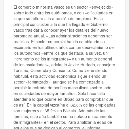
El comercio minorista vasco es un sector «envejecido»,
sobre todo entre los autónomos, y con «dificultades en
lo que se refiere a la atracción de empleo». Es la
principal conclusión a la que ha llegado el Gobierno
vasco tras dar a conocer ayer los detalles del nuevo
barómetro anual. «Las administraciones debemos ser
realistas. El sector comercial ha ido cambiando su
escenario en los últimos años con un decrecimiento de
los autónomos –entre los que destaca, a su vez, un
incremento de los inmigrantes– y un aumento general
de los asalariados», adelantó Javier Hurtado, consejero
Turismo, Comercio y Consumo. Como viene siendo
habitual, esta actividad económica sigue siendo un
sector «feminizado», aunque se ha comenzado a
percibir la entrada de perfiles masculinos «sobre todo
en sociedades de mayor tamaño». Sólo hace falta
atender a lo que ocurre en Bilbao para comprobar que
es así. En la capital vizcaína el 62,8% de las empleadas
son mujeres y el 65,2% en Bizkaia. Además de las
féminas, este año también se ha notado un «aumento
de inmigrantes» en el sector. Para analizar la edad de
aquellos que se dedican al comercio, el informe