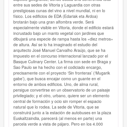
entre sus sedes de Vitoria y Laguardia con otras
prestigiosas cunas del vino a nivel mundial, ni en lo
físico. Los edificios de EDA (Edariak eta Ardoa)
brotarán bajo una gran alfombra verde. Será
especialmente visible en Vitoria, donde el edificio estará
incrustado bajo un manto vegetal con jardines que
dibujará una especie de rampa hasta los «diez metros»
de altura. Así se lo ha imaginado el estudio del
arquitecto José Manuel Carvalho Araújo, que se ha
impuesto en el concurso internacional lanzado por el
Basque Culinary Center. La firma con sede en Braga y
Sao Paulo se ha hecho con el codiciado encargo,
precisamente con el proyecto ‘Sin fronteras’ (‘Mugarik
gabe’), que busca encajar como un guante en el
entorno de ambos edificios. Uno, de alma rural,
persigue convertirse en un observatorio de un paisaje
privilegiado; y el otro, urbano, quiere ser un elemento
central de formación y ocio sin romper el espacio
natural que lo rodea. La sede de Vitoria, que se
construirá junto a la estación de autobuses en la plaza
Euskaltzaindia, parecerá (al menos en parte) una
parcela verde a vista de pájaro. Pero en los 4.000