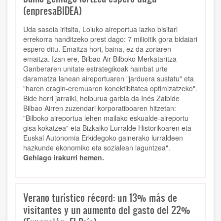
(enpresaBIDEA)
Uda sasoia iritsita, Loiuko aireportua iazko bisitari
errekorra handitzeko prest dago: 7 milioitik gora bidaiari
espero ditu. Emaitza hori, baina, ez da zoriaren
emaitza. Izan ere, Bilbao Air Bilboko Merkataritza
Ganberaren unitate estrategikoak hainbat urte
daramatza lanean aireportuaren "jarduera sustatu" eta
"haren eragin-eremuaren konektibitatea optimizatzeko".
Bide horri jarraiki, helburua garbia da Inés Zalbide
Bilbao Airren zuzendari korporatiboaren hitzetan:
"Bilboko aireportua lehen mailako eskualde-aireportu
gisa kokatzea" eta Bizkaiko Lurralde Historikoaren eta
Euskal Autonomia Erkidegoko gainerako lurraldeen
hazkunde ekonomiko eta sozialean laguntzea".
Gehiago irakurri hemen.
Verano turístico récord: un 13% más de
visitantes y un aumento del gasto del 22%