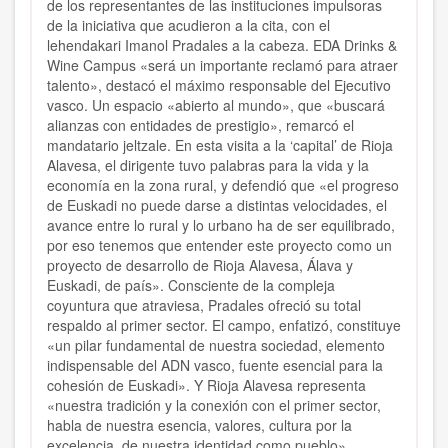
de los representantes de las instituciones impulsoras
de la iniciativa que acudieron a la cita, con el
lehendakari Imanol Pradales a la cabeza. EDA Drinks &
Wine Campus «será un importante reclamó para atraer
talento», destacó el máximo responsable del Ejecutivo
vasco. Un espacio «abierto al mundo», que «buscará
alianzas con entidades de prestigio», remarcó el
mandatario jeltzale. En esta visita a la ‘capital’ de Rioja
Alavesa, el dirigente tuvo palabras para la vida y la
economía en la zona rural, y defendió que «el progreso
de Euskadi no puede darse a distintas velocidades, el
avance entre lo rural y lo urbano ha de ser equilibrado,
por eso tenemos que entender este proyecto como un
proyecto de desarrollo de Rioja Alavesa, Álava y
Euskadi, de país». Consciente de la compleja
coyuntura que atraviesa, Pradales ofreció su total
respaldo al primer sector. El campo, enfatizó, constituye
«un pilar fundamental de nuestra sociedad, elemento
indispensable del ADN vasco, fuente esencial para la
cohesión de Euskadi». Y Rioja Alavesa representa
«nuestra tradición y la conexión con el primer sector,
habla de nuestra esencia, valores, cultura por la
excelencia, de nuestra identidad como pueblo».